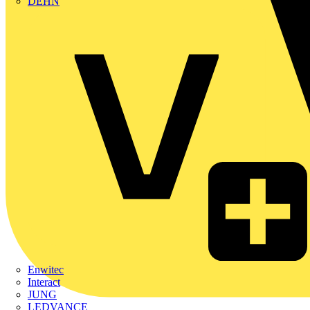
DEHN
Enwitec
Interact
JUNG
LEDVANCE