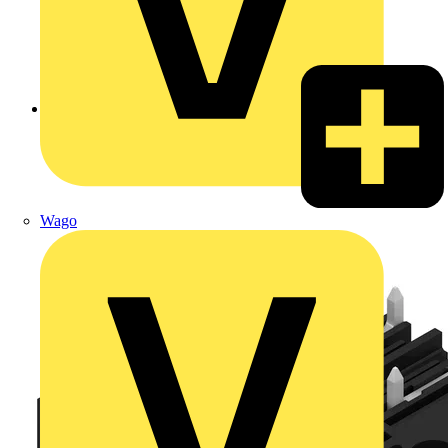
Zurück zu Produkte
Wago