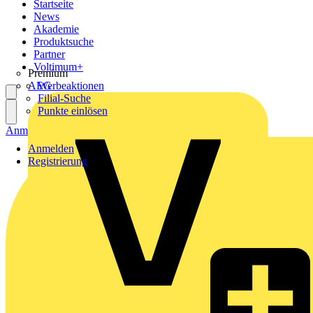
Startseite
News
Akademie
Produktsuche
Partner
Voltimum+
Premium
AEG
Werbeaktionen
Filial-Suche
Punkte einlösen
Anmelden
Registrierung
Anmelden
Registrierung