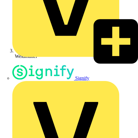
Weidmüller
Signify