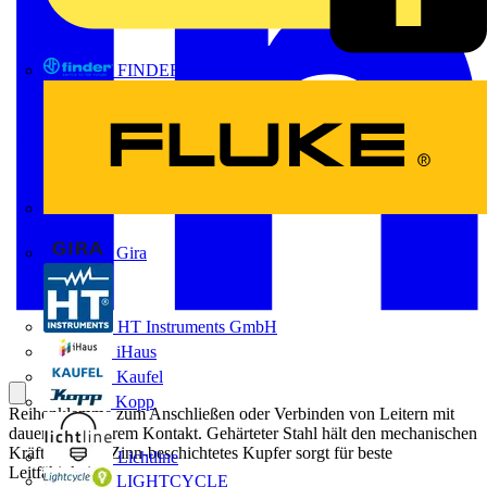
FINDER
FLUKE
Gira
HT Instruments GmbH
iHaus
Kaufel
Kopp
Reihenklemme zum Anschließen oder Verbinden von Leitern mit
dauerhaft sicherem Kontakt. Gehärteter Stahl hält den mechanischen
Kräften stand, Zinn-beschichtetes Kupfer sorgt für beste
Lichtline
Leitfähigkeit.
LIGHTCYCLE