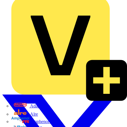
Adaptaflex
Alre
Amphenol FTG