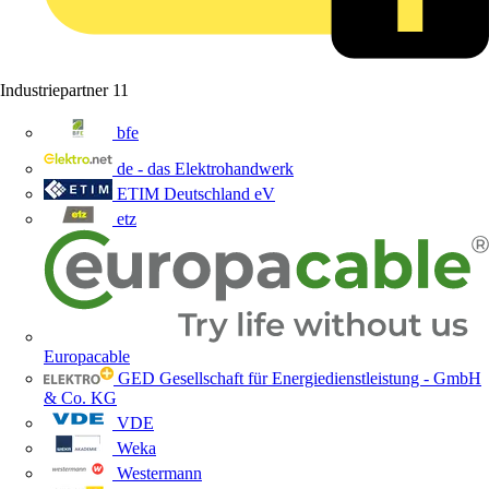
Industriepartner
11
bfe
de - das Elektrohandwerk
ETIM Deutschland eV
etz
Europacable
GED Gesellschaft für Energiedienstleistung - GmbH
& Co. KG
VDE
Weka
Westermann