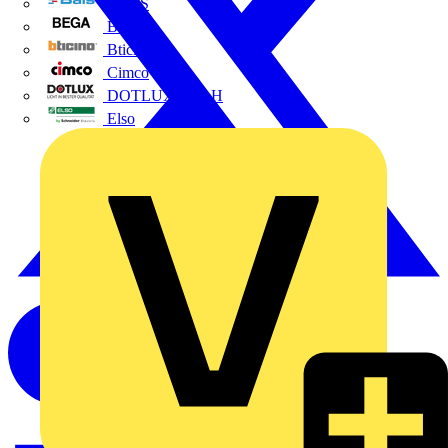
BALS
Bega
Bticino
Cimco
DOTLUX GmbH
Elso