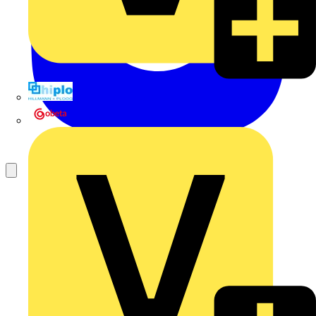
Hillmann & Ploog GmbH & Co. KG
Oskar Böttcher GmbH & Co. KG