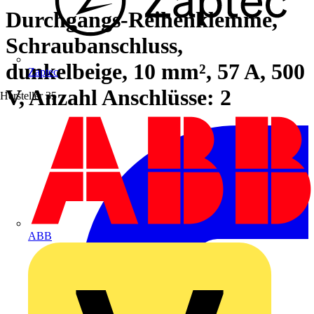
Durchgangs-Reihenklemme,
Schraubanschluss,
dunkelbeige, 10 mm², 57 A, 500
Zaptec
V, Anzahl Anschlüsse: 2
Hersteller
35
ABB