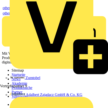
others
others
Mit Voltimum erhalten Elektrofachkräfte Zugang zu Branchennews,
Produktinformationen, Schulungen und Tools – alles auf einer
digitalen Plattform und Community.
Sitemap
Startseite
Zumtobel
News
Akademie
Vertriebspartner
9
Produktsuche
Partner
Adalbert Zajadacz GmbH & Co. KG
Voltimum+
Weitere Links