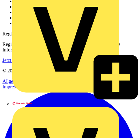
Über uns
Kontakt
Downloadbereich (PDFs)
Häufig gestellte Fragen
voltimum.com
Registrierung
Registrieren Sie sich kostenlos und erhalten Sie stets aktuelle
Informationen aus der Elektroindustrie.
Jetzt registrieren
© 2002-
2026
Voltimum
Allgemeine Geschäftsbedingungen
Datenschutzerklärung
Impressum
Alexander Bürkle GmbH & Co. KG