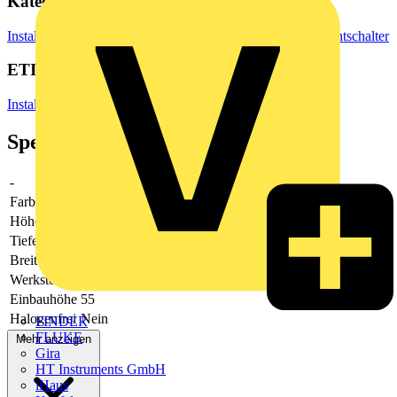
Kategorien
Installationsmaterial & Zubehör
Steckdosen & Schalter
Lichtschalter
ETIM Group
Installationsschalterprogramme/Steckvorrichtungen
Spezifikationen
-
-
Farbe
schwarz
Höhe
223
Tiefe
12
Breite
81
Werkstoff
Kunststoff
Einbauhöhe
55
Halogenfrei
Nein
FINDER
FLUKE
Mehr anzeigen
Gira
HT Instruments GmbH
iHaus