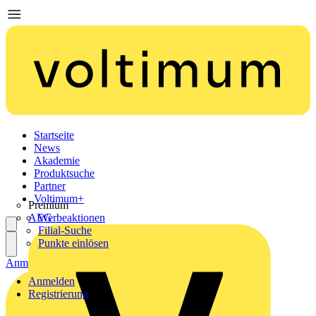
Startseite
News
Akademie
Produktsuche
Partner
Voltimum+
Premium
AEG
Werbeaktionen
Filial-Suche
Punkte einlösen
Anmelden
Registrierung
Anmelden
Registrierung