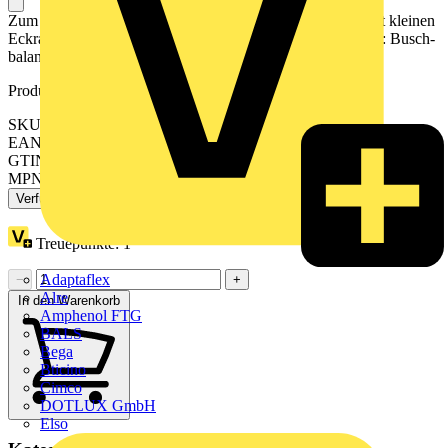
Zum Abdecken von Schaltern, Tastern und Steckdosen. Mit kleinen
Eckradien für geschnittene Kanalabdeckungen. Designlinie: Busch-
balance® SI
Produktkennzeichen
SKU: 2CKA001725A1570
EAN: 4011395360132
GTIN: 4011395360132
MPN: 1723-915
Verfügbar: 3 Händler
Treuepunkte:
1
Adaptaflex
−
+
Alre
In den Warenkorb
Amphenol FTG
BALS
Bega
Bticino
Cimco
DOTLUX GmbH
Elso