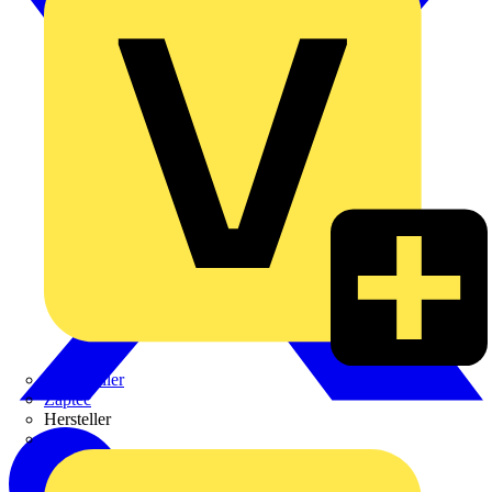
Weidmüller
Zaptec
Hersteller
ABB