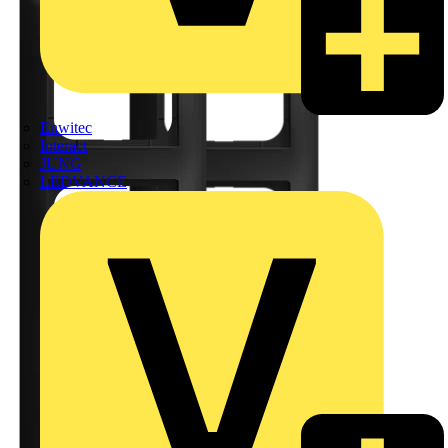
Enwitec
Interact
JUNG
LEDVANCE