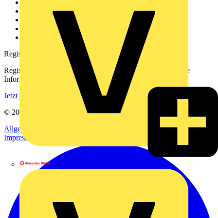
Über uns
Kontakt
Downloadbereich (PDFs)
Häufig gestellte Fragen
voltimum.com
Registrierung
Registrieren Sie sich kostenlos und erhalten Sie stets aktuelle
Informationen aus der Elektroindustrie.
Jetzt registrieren
© 2002-
2026
Voltimum
Allgemeine Geschäftsbedingungen
Datenschutzerklärung
Impressum
Alexander Bürkle GmbH & Co. KG