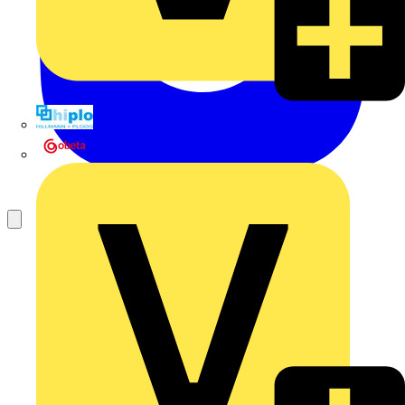
Hillmann & Ploog GmbH & Co. KG
Oskar Böttcher GmbH & Co. KG