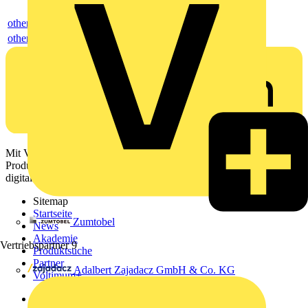
others
others
Mit Voltimum erhalten Elektrofachkräfte Zugang zu Branchennews,
Produktinformationen, Schulungen und Tools – alles auf einer
digitalen Plattform und Community.
Sitemap
Startseite
Zumtobel
News
Akademie
Vertriebspartner
9
Produktsuche
Partner
Adalbert Zajadacz GmbH & Co. KG
Voltimum+
Weitere Links