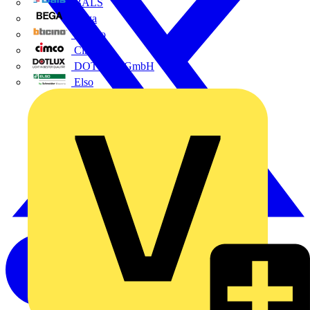
BALS
Bega
Bticino
Cimco
DOTLUX GmbH
Elso