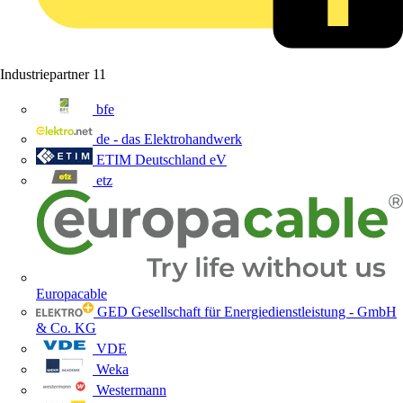
Industriepartner
11
bfe
de - das Elektrohandwerk
ETIM Deutschland eV
etz
Europacable
GED Gesellschaft für Energiedienstleistung - GmbH
& Co. KG
VDE
Weka
Westermann