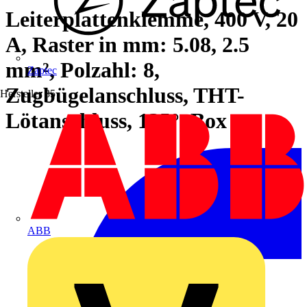
Leiterplattenklemme, 400 V, 20
A, Raster in mm: 5.08, 2.5
mm², Polzahl: 8,
Zaptec
Zugbügelanschluss, THT-
Hersteller
35
Lötanschluss, 135°, Box
ABB