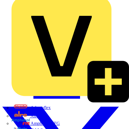
Adaptaflex
Alre
Amphenol FTG