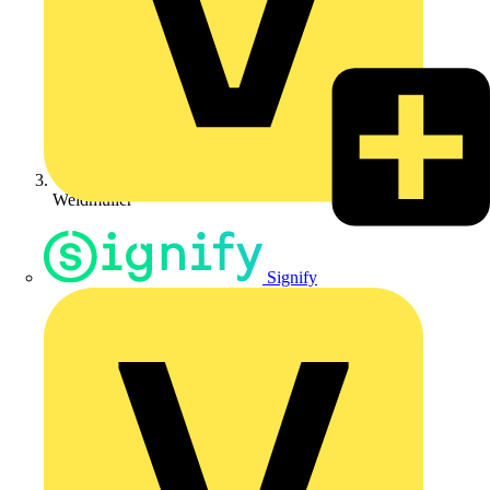
Weidmüller
Signify