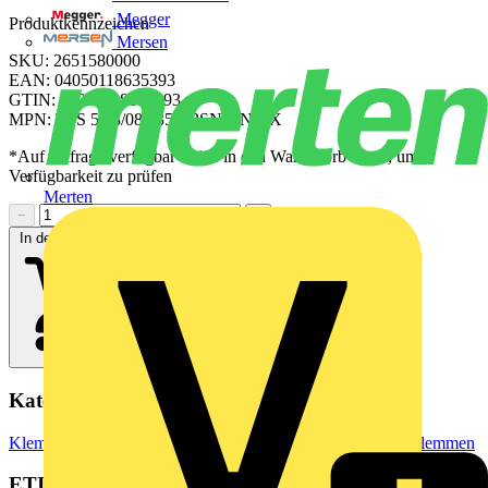
Megger
Produktkennzeichen
Mersen
SKU: 2651580000
EAN: 04050118635393
GTIN: 04050118635393
MPN: TSS 5.08/08/135 3.3SN GN BX
*Auf Anfrage verfügbar - bitte in den Warenkorb legen, um
Verfügbarkeit zu prüfen
Merten
−
+
In den Warenkorb
Kategorien
Klemmen, Steckverbinder & Verbindungselemente
Reihenklemmen
ETIM Group