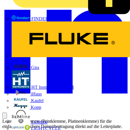
FINDER
FLUKE
Gira
HT Instruments GmbH
iHaus
Kaufel
Kopp
Leiterplattenklemme (Printklemme, Platinenklemme) für die
Lichtline
einfache und sichere Datenübertragung direkt auf die Leiterplatte.
LIGHTCYCLE