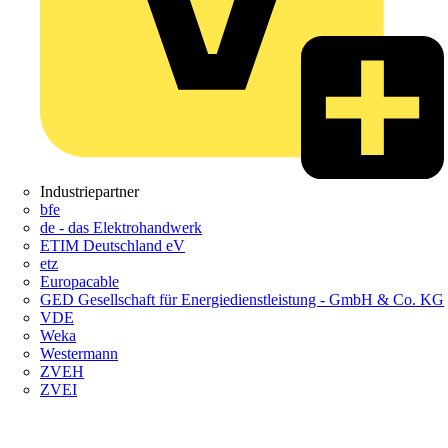
Industriepartner
bfe
de - das Elektrohandwerk
ETIM Deutschland eV
etz
Europacable
GED Gesellschaft für Energiedienstleistung - GmbH & Co. KG
VDE
Weka
Westermann
ZVEH
ZVEI