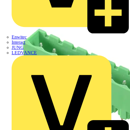
Enwitec
Interact
JUNG
LEDVANCE