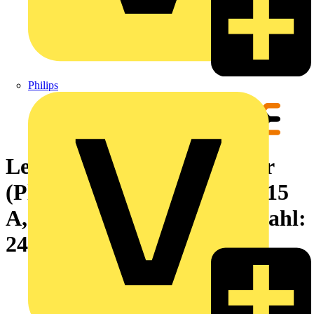
Philips
Leiterplattensteckverbinder
(Platinenanschluss), 320 V, 15
A, Raster in mm: 5.00, Polzahl:
24, THT-Lötanschluss, Box