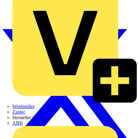
Weidmüller
Zaptec
Hersteller
ABB