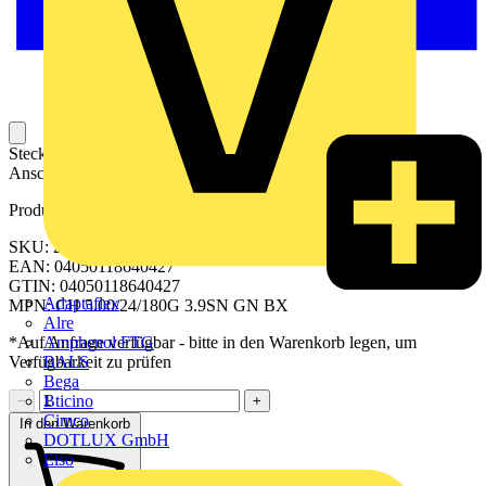
Steckbarer Leiterplatten-Anschluss mit innovatiever
Anschlusstechnologie für eine sichere und intuitive Handhabung.
Produktkennzeichen
SKU: 2646550000
EAN: 04050118640427
GTIN: 04050118640427
Adaptaflex
MPN: CH 5.00/24/180G 3.9SN GN BX
Alre
Amphenol FTG
*Auf Anfrage verfügbar - bitte in den Warenkorb legen, um
BALS
Verfügbarkeit zu prüfen
Bega
Bticino
−
+
Cimco
In den Warenkorb
DOTLUX GmbH
Elso