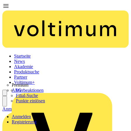
Startseite
News
Akademie
Produktsuche
Partner
Voltimum+
Premium
AEG
Werbeaktionen
Filial-Suche
Punkte einlösen
Anmelden
Registrierung
Anmelden
Registrierung