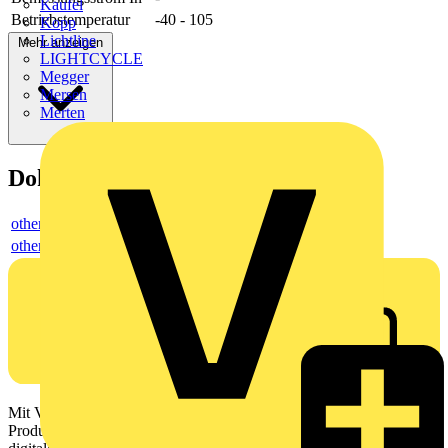
Kaufel
Betriebstemperatur
-40 - 105
Kopp
Lichtline
Mehr anzeigen
LIGHTCYCLE
Megger
Mersen
Merten
Dokumente
others
others
Mit Voltimum erhalten Elektrofachkräfte Zugang zu Branchennews,
Produktinformationen, Schulungen und Tools – alles auf einer