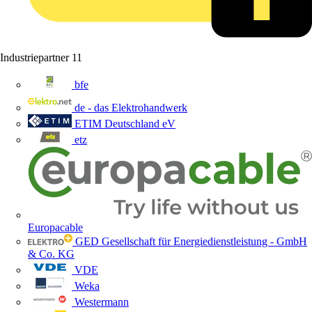
Industriepartner
11
bfe
de - das Elektrohandwerk
ETIM Deutschland eV
etz
Europacable
GED Gesellschaft für Energiedienstleistung - GmbH
& Co. KG
VDE
Weka
Westermann