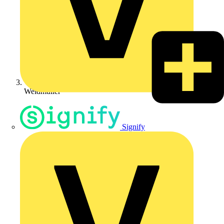
Weidmüller
Signify