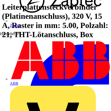
Leiterplattensteckverbinder
(Platinenanschluss), 320 V, 15
A, Raster in mm: 5.00, Polzahl:
Zaptec
21, THT-Lötanschluss, Box
Hersteller
35
ABB