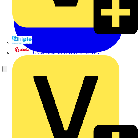
Hillmann & Ploog GmbH & Co. KG
Oskar Böttcher GmbH & Co. KG