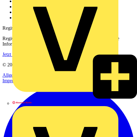
Kontakt
Downloadbereich (PDFs)
Häufig gestellte Fragen
voltimum.com
Registrierung
Registrieren Sie sich kostenlos und erhalten Sie stets aktuelle
Informationen aus der Elektroindustrie.
Jetzt registrieren
© 2002-
2026
Voltimum
Allgemeine Geschäftsbedingungen
Datenschutzerklärung
Impressum
Alexander Bürkle GmbH & Co. KG