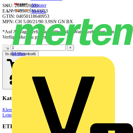
Megger
SKU: 2646020000
EAN: 04050118640953
Mersen
GTIN: 04050118640953
MPN: CH 5.00/21/90 3.9SN GN BX
*Auf Anfrage verfügbar - bitte in den Warenkorb legen, um
Verfügbarkeit zu prüfen
−
+
Merten
In den Warenkorb
Kategorien
Klemmen, Steckverbinder & Verbindungselemente
Leiterplattensteckverbinder
ETIM Group