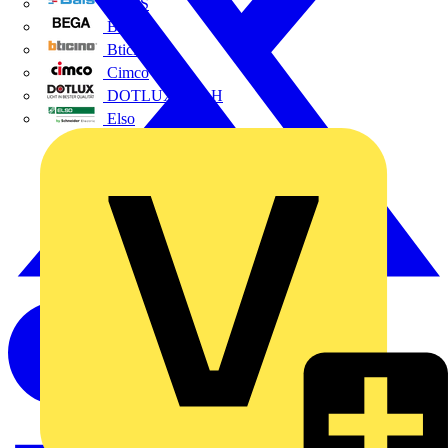
BALS
Bega
Bticino
Cimco
DOTLUX GmbH
Elso