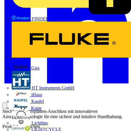
FINDER
FLUKE
Gira
HT Instruments GmbH
iHaus
Kaufel
Kopp
Steckbarer Leiterplatten-Anschluss mit innovatiever
Anschlusstechnologie für eine sichere und intuitive Handhabung.
Lichtline
Produktkennzeichen
LIGHTCYCLE