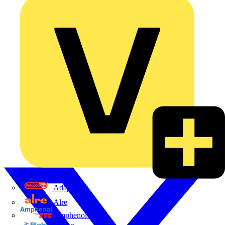
Adaptaflex
Alre
Amphenol FTG