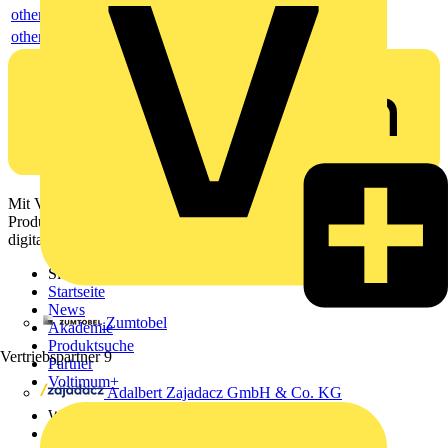
others
others
Mit Voltimum erhalten Elektrofachkräfte Zugang zu Branchennews,
Produktinformationen, Schulungen und Tools – alles auf einer
digitalen Plattform und Community.
Sitemap
Startseite
News
Zumtobel
Akademie
Produktsuche
Vertriebspartner
9
Partner
Voltimum+
Adalbert Zajadacz GmbH & Co. KG
Weitere Links
Über uns