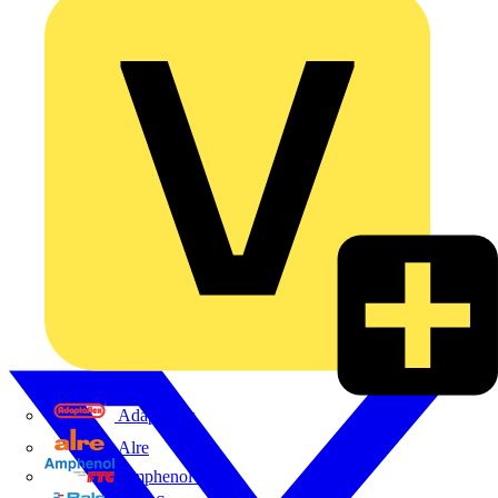
Adaptaflex
Alre
Amphenol FTG