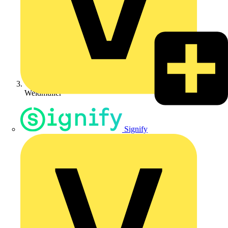
Weidmüller
Signify