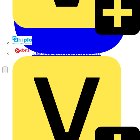
Hillmann & Ploog GmbH & Co. KG
Oskar Böttcher GmbH & Co. KG