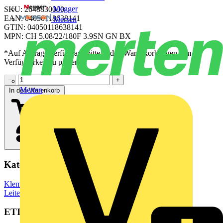
Megger
SKU: 2648830000
EAN: 04050118638141
Mersen
GTIN: 04050118638141
MPN: CH 5.08/22/180F 3.9SN GN BX
*Auf Anfrage verfügbar - bitte in den Warenkorb legen, um
Verfügbarkeit zu prüfen
−
+
Merten
In den Warenkorb
Kategorien
Klemmen, Steckverbinder & Verbindungselemente
Leiterplattensteckverbinder
ETIM Group