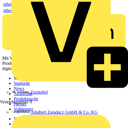
others
others
Mit Voltimum erhalten Elektrofachkräfte Zugang zu Branchennews,
Produktinformationen, Schulungen und Tools – alles auf einer
digitalen Plattform und Community.
Sitemap
Startseite
News
Zumtobel
Akademie
Produktsuche
Vertriebspartner
9
Partner
Voltimum+
Adalbert Zajadacz GmbH & Co. KG
Weitere Links
Über uns