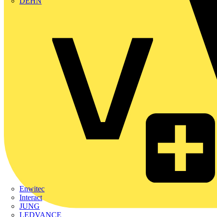
DEHN
Enwitec
Interact
JUNG
LEDVANCE