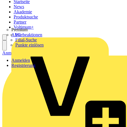
Startseite
News
Akademie
Produktsuche
Partner
Voltimum+
Premium
AEG
Werbeaktionen
Filial-Suche
Punkte einlösen
Anmelden
Registrierung
Anmelden
Registrierung