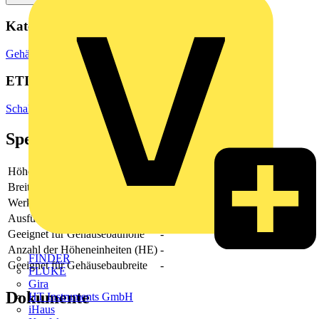
Kategorien
Gehäuse & Schaltschränke
Elektrogehäuse
ETIM Group
Schaltschranksysteme
Spezifikationen
Höhe
19.5
Breite
51.5
Werkstoff
Kunststoff
Ausführung der Oberfläche
unbehandelt
Geeignet für Gehäusebauhöhe
-
Anzahl der Höheneinheiten (HE)
-
FINDER
Geeignet für Gehäusebaubreite
-
FLUKE
Gira
Dokumente
HT Instruments GmbH
iHaus