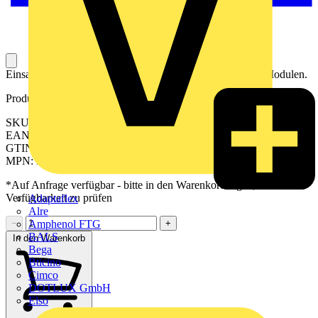
Einsatzplatte zum Einbau in Gehäuse zur Installation von Modulen.
Produktkennzeichen
SKU: 2548060000
EAN: 04050118557596
GTIN: 04050118557596
MPN: IE-FC-IP-PWB
*Auf Anfrage verfügbar - bitte in den Warenkorb legen, um
Verfügbarkeit zu prüfen
Adaptaflex
Alre
Amphenol FTG
−
+
BALS
In den Warenkorb
Bega
Bticino
Cimco
DOTLUX GmbH
Elso