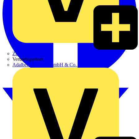
Zumtobel
Vertriebspartner
Adalbert Zajadacz GmbH & Co. KG