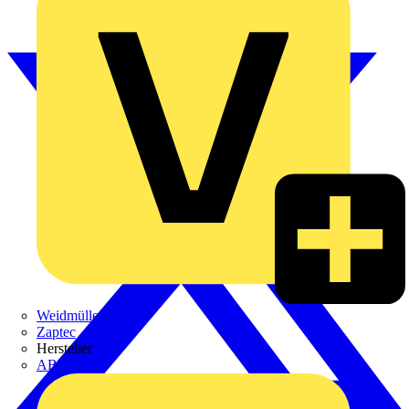
Weidmüller
Zaptec
Hersteller
ABB