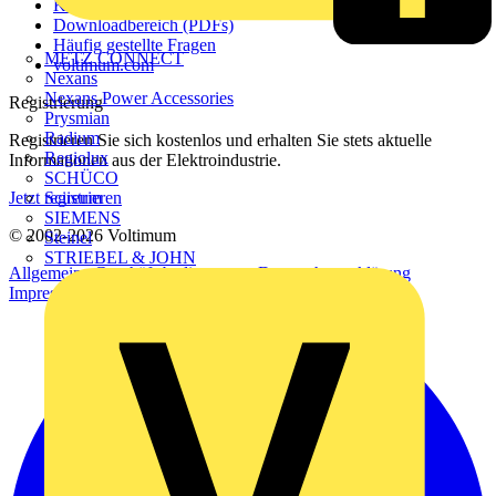
Kontakt
Downloadbereich (PDFs)
Häufig gestellte Fragen
METZ CONNECT
voltimum.com
Nexans
Nexans Power Accessories
Registrierung
Prysmian
Radium
Registrieren Sie sich kostenlos und erhalten Sie stets aktuelle
Regiolux
Informationen aus der Elektroindustrie.
SCHÜCO
Scireum
Jetzt registrieren
SIEMENS
© 2002-
2026
Voltimum
Steinel
STRIEBEL & JOHN
Allgemeine Geschäftsbedingungen
Datenschutzerklärung
Impressum