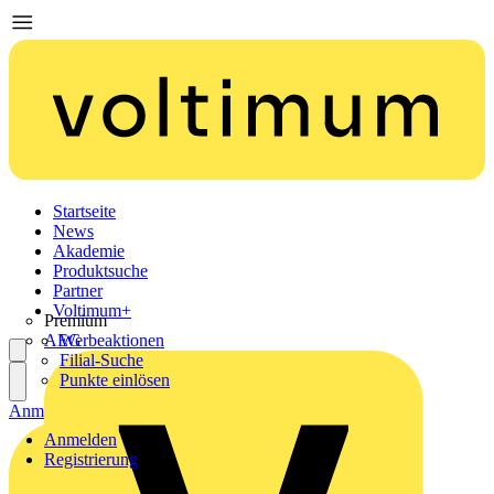
Startseite
News
Akademie
Produktsuche
Partner
Voltimum+
Premium
AEG
Werbeaktionen
Filial-Suche
Punkte einlösen
Anmelden
Registrierung
Anmelden
Registrierung