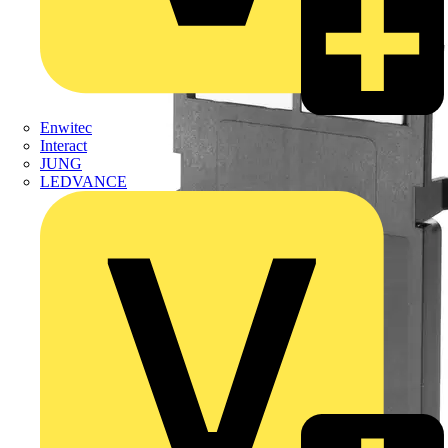
Enwitec
Interact
JUNG
LEDVANCE