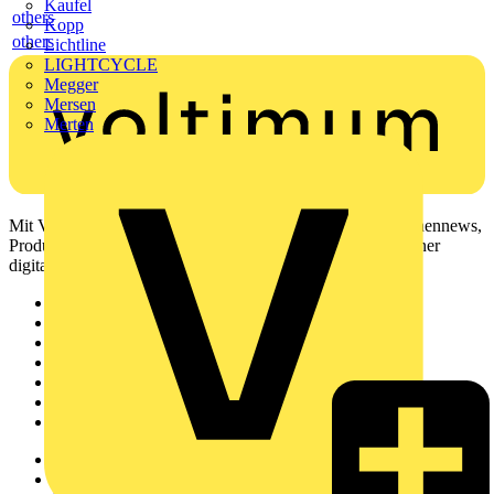
Kaufel
others
Kopp
others
Lichtline
LIGHTCYCLE
Megger
Mersen
Merten
Mit Voltimum erhalten Elektrofachkräfte Zugang zu Branchennews,
Produktinformationen, Schulungen und Tools – alles auf einer
digitalen Plattform und Community.
Sitemap
Startseite
News
Akademie
Produktsuche
Partner
Voltimum+
Weitere Links
Über uns