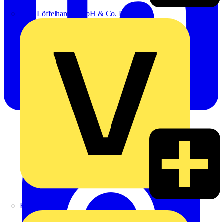
Emil Löffelhardt GmbH & Co. KG
Hardy Schmitz