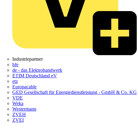
Industriepartner
bfe
de - das Elektrohandwerk
ETIM Deutschland eV
etz
Europacable
GED Gesellschaft für Energiedienstleistung - GmbH & Co. KG
VDE
Weka
Westermann
ZVEH
ZVEI