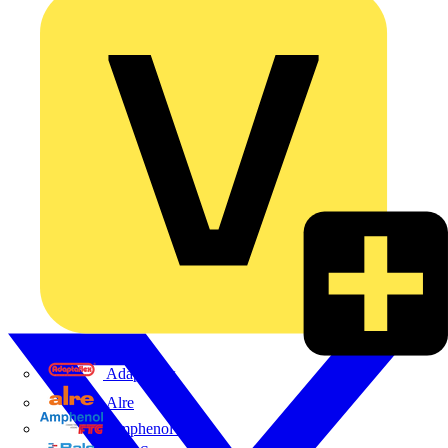
Adaptaflex
Alre
Amphenol FTG