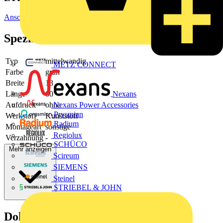
Anschluss- und Verbindungstechnik/Isoliermaterial (Elektro)
Spezifikationen
Typ
mittelwandig
METZ CONNECT
Farbe
grün
Breite
13
Nexans
Länge
60
Aufdruck
ohne
Nexans Power Accessories
Prysmian
Werkstoff
Kunststoff
Radium
Montageart
sonstige
Regiolux
Verzahnung
-
SCHÜCO
Mehr anzeigen
Scireum
SIEMENS
Steinel
STRIEBEL & JOHN
Dokumente