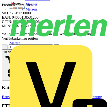
Megger
Produktkennzeichen
Mersen
SKU: 2519050000
EAN: 04050118531206
GTIN: 04050118531206
MPN: SFX 11/60 MM GN
*Auf Anfrage verfügbar - bitte in den Warenkorb legen, um
Verfügbarkeit zu prüfen
Merten
−
+
In den Warenkorb
Kategorien
Baustoffe & Verbrauchsmaterialien
Markierung & Kennzeichnung
ETIM Group