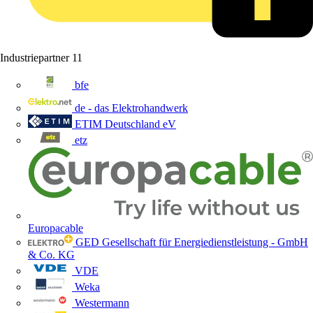
Industriepartner
11
bfe
de - das Elektrohandwerk
ETIM Deutschland eV
etz
Europacable
GED Gesellschaft für Energiedienstleistung - GmbH
& Co. KG
VDE
Weka
Westermann