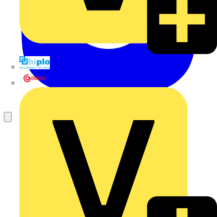
Hillmann & Ploog GmbH & Co. KG
Oskar Böttcher GmbH & Co. KG