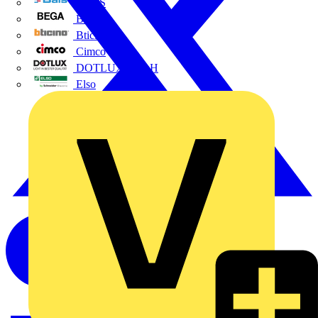
BALS
Bega
Bticino
Cimco
DOTLUX GmbH
Elso