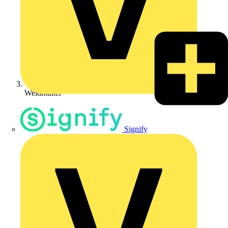
Weidmüller
Signify