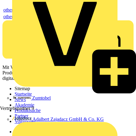
others
others
Mit Voltimum erhalten Elektrofachkräfte Zugang zu Branchennews,
Produktinformationen, Schulungen und Tools – alles auf einer
digitalen Plattform und Community.
Sitemap
Startseite
Zumtobel
News
Akademie
Vertriebspartner
9
Produktsuche
Partner
Adalbert Zajadacz GmbH & Co. KG
Voltimum+
Weitere Links