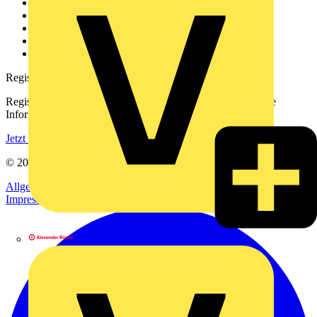
Über uns
Kontakt
Downloadbereich (PDFs)
Häufig gestellte Fragen
voltimum.com
Registrierung
Registrieren Sie sich kostenlos und erhalten Sie stets aktuelle
Informationen aus der Elektroindustrie.
Jetzt registrieren
© 2002-
2026
Voltimum
Allgemeine Geschäftsbedingungen
Datenschutzerklärung
Impressum
Alexander Bürkle GmbH & Co. KG