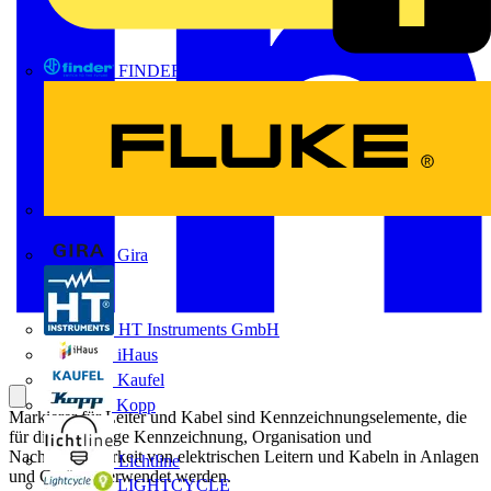
FINDER
FLUKE
Gira
HT Instruments GmbH
iHaus
Kaufel
Kopp
Markierer für Leiter und Kabel sind Kennzeichnungselemente, die
für die eindeutige Kennzeichnung, Organisation und
Nachverfolgbarkeit von elektrischen Leitern und Kabeln in Anlagen
Lichtline
und Geräten verwendet werden.
LIGHTCYCLE