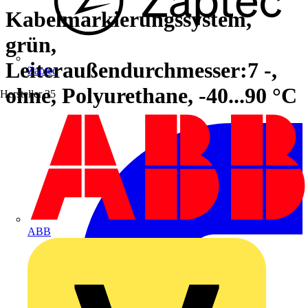
Kabelmarkierungssystem,
grün,
Leiteraußendurchmesser:7 -,
Zaptec
ohne, Polyurethane, -40...90 °C
Hersteller
35
ABB