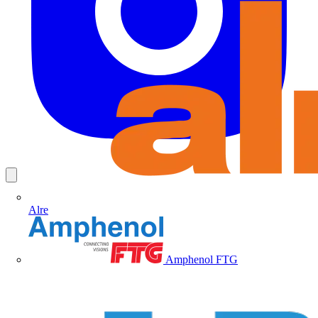
Alre
Amphenol FTG