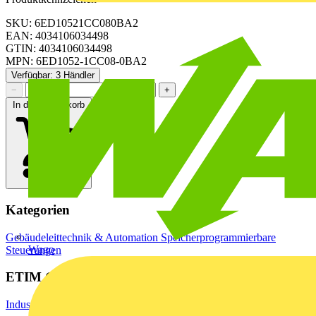
SKU: 6ED10521CC080BA2
EAN: 4034106034498
GTIN: 4034106034498
MPN: 6ED1052-1CC08-0BA2
Verfügbar: 3 Händler
−
+
In den Warenkorb
Kategorien
Gebäudeleittechnik & Automation
Speicherprogrammierbare
Wago
Steuerungen
ETIM Group
Industriesteuerungen SPS