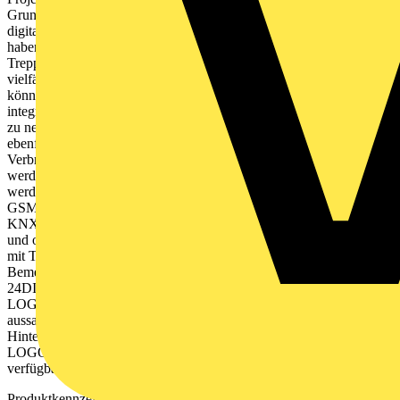
Grundgeräten Die LOGO! 8 Grundgeräte mit 8 digitalen Ein- und 4
digitalen Ausgängen und ihrer geringen Einbaubreite von 72 mm
haben viele bekannte Funktionen (Stromstoßrelais,
Treppenhausautomat, Hilfsschütz, Zeitrelais etc.) integriert, die
vielfältig miteinander kombiniert werden können. Schaltprogramme
können einfach am PC erstellt und simuliert werden. Die jeweils
integrierte Ethernet-Schnittstelle erlaubt die Kommunikation von bis
zu neun LOGO! 8 Modulen bzw. SIMATIC S7 Systemen. Mit dem
ebenfalls integrierten Webserver können angeschlossene
Verbraucher über WLAN bzw. Internet überwacht und gesteuert
werden. Dabei können die Webseiten vom Anwender selbst gestaltet
werden, auch ohne HTML-Kenntnisse. Über Zusatzmodule ist
GSM- bzw. GPS-Kommunikation sowie die Einbindung in ein
KNX-Gebäudeleitsystem möglich. LOGO! 8 Grundgeräte sind mit
und ohne Anzeigen für verschiedene Eingangsspannungen sowie
mit Transistor- oder Relaisausgängen verfügbar (bis 10 A
Bemessungsstrom). Erweiterbar mit zusätzlichen Modulen auf bis zu
24DI / 20 DQ (8 AI / 8 AQ). Cloud-Kommunikation integriert.
LOGO! 8 lässt sich auch um ein externes Textdisplay für
aussagekräftige Meldungen im Klartext erweitern. Die
Hintergrundfarbe ist für optische Hervorhebungen wählbar. Diverse
LOGO! Powermodule zur Stromversorgung sind ebenfalls
verfügbar.
Produktkennzeichen