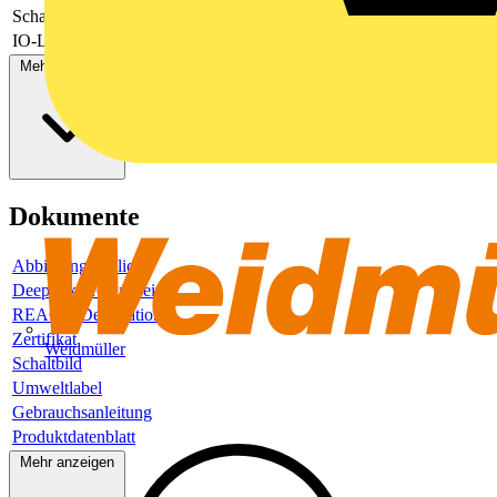
Schaltstrom
0.3 A
IO-Link Master
Nein
Mehr anzeigen
Dokumente
Abbildung ähnlich
Deeplink Produktseite
REACH-Deklaration
Zertifikat
Weidmüller
Schaltbild
Umweltlabel
Gebrauchsanleitung
Produktdatenblatt
Mehr anzeigen