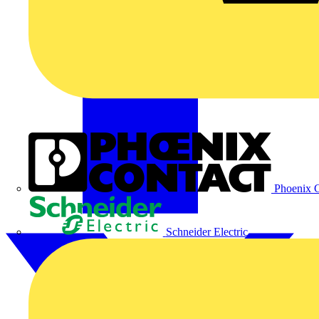
Phoenix C
Schneider Electric