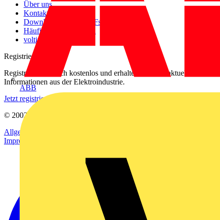
Über uns
Kontakt
Downloadbereich (PDFs)
Häufig gestellte Fragen
voltimum.com
Registrierung
Registrieren Sie sich kostenlos und erhalten Sie stets aktuelle
Informationen aus der Elektroindustrie.
ABB
Jetzt registrieren
© 2002-
2026
Voltimum
Allgemeine Geschäftsbedingungen
Datenschutzerklärung
Impressum