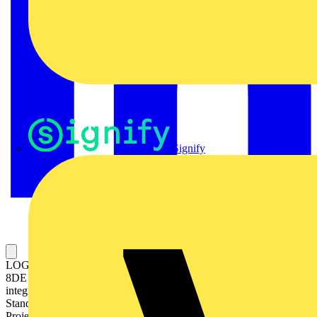
Signify
LOGO! 24CE, Logikmodul, Display SV/E/A: 24V/24V/24V trans.,
8DE (4AE)/4DA, SP. 400 Blöcke, modular erweiterbar, Ethernet
integr. Web-Server, Datalog, benutzerdefinierte Web-Seiten,
Standard microSD-Karte für LOGO! Soft Comfort ab V8.4, ältere
Projekte ablauffähig Cloud Anbindung, MQTT in allen LOGO! 8.4