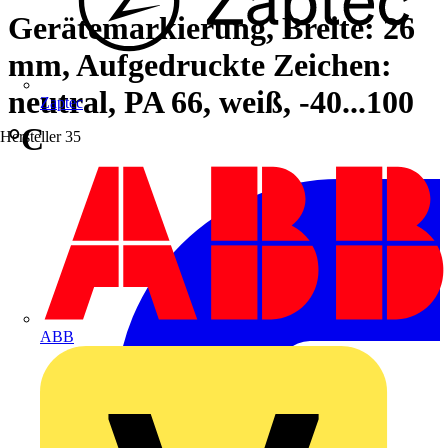
Gerätemarkierung, Breite: 26
mm, Aufgedruckte Zeichen:
neutral, PA 66, weiß, -40...100
Zaptec
°C
Hersteller
35
ABB