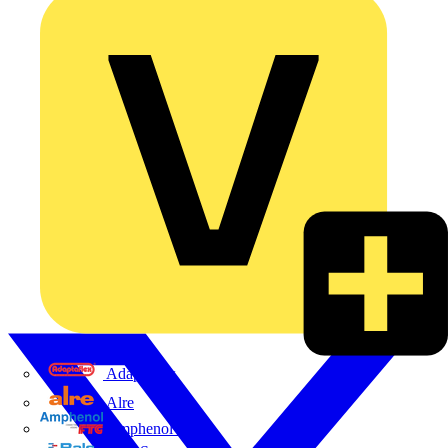
Adaptaflex
Alre
Amphenol FTG