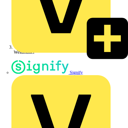
Weidmüller
Signify