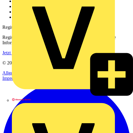
Kontakt
Downloadbereich (PDFs)
Häufig gestellte Fragen
voltimum.com
Registrierung
Registrieren Sie sich kostenlos und erhalten Sie stets aktuelle
Informationen aus der Elektroindustrie.
Jetzt registrieren
© 2002-
2026
Voltimum
Allgemeine Geschäftsbedingungen
Datenschutzerklärung
Impressum
Alexander Bürkle GmbH & Co. KG