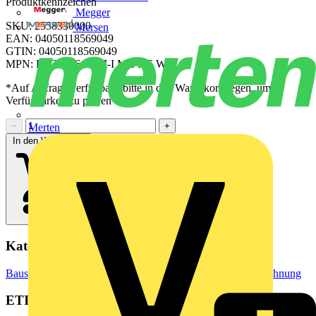
Produktkennzeichen
Megger
SKU: 2558330000
Mersen
EAN: 04050118569049
GTIN: 04050118569049
MPN: ESG 9/26 SCM-I MC NE WS
*Auf Anfrage verfügbar - bitte in den Warenkorb legen, um
Verfügbarkeit zu prüfen
−
+
Merten
In den Warenkorb
Kategorien
Baustoffe & Verbrauchsmaterialien
Markierung & Kennzeichnung
ETIM Group