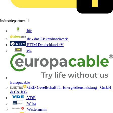
Industriepartner
11
bfe
de - das Elektrohandwerk
ETIM Deutschland eV
etz
Europacable
GED Gesellschaft für Energiedienstleistung - GmbH
& Co. KG
VDE
Weka
Westermann