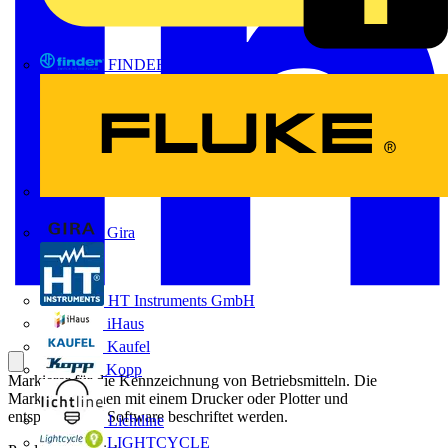
FINDER
FLUKE
Gira
HT Instruments GmbH
iHaus
Kaufel
Kopp
Markierer für die Kennzeichnung von Betriebsmitteln. Die
Markierer können mit einem Drucker oder Plotter und
entsprechender Software beschriftet werden.
Lichtline
LIGHTCYCLE