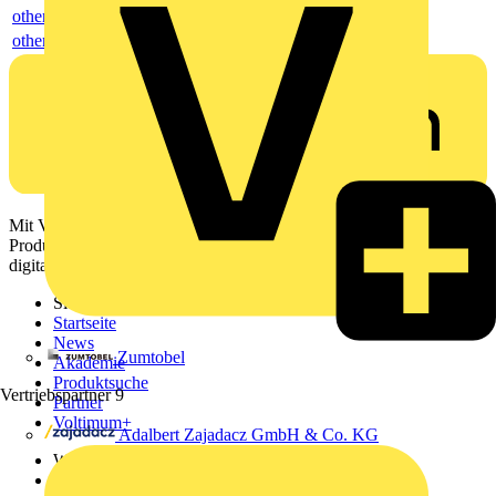
others
others
Mit Voltimum erhalten Elektrofachkräfte Zugang zu Branchennews,
Produktinformationen, Schulungen und Tools – alles auf einer
digitalen Plattform und Community.
Sitemap
Startseite
News
Zumtobel
Akademie
Produktsuche
Vertriebspartner
9
Partner
Voltimum+
Adalbert Zajadacz GmbH & Co. KG
Weitere Links
Über uns