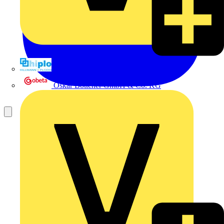
Hillmann & Ploog GmbH & Co. KG
Oskar Böttcher GmbH & Co. KG