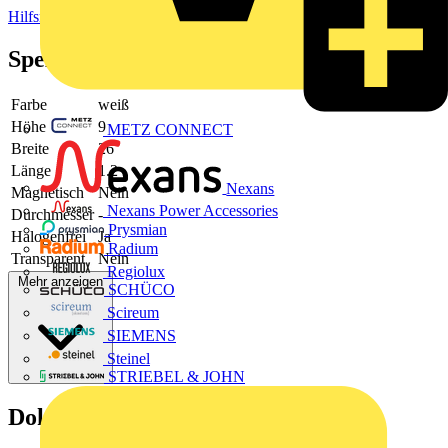
Hilfsmaterial
Spezifikationen
Farbe
weiß
Höhe
9
METZ CONNECT
Breite
26
Länge
1.2
Nexans
Magnetisch
Nein
Nexans Power Accessories
Durchmesser
-
Prysmian
Halogenfrei
Ja
Radium
Transparent
Nein
Regiolux
Mehr anzeigen
SCHÜCO
Scireum
SIEMENS
Steinel
STRIEBEL & JOHN
Dokumente