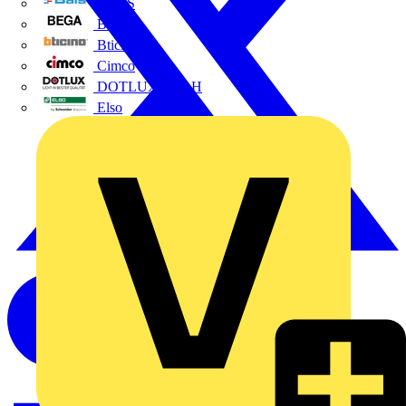
BALS
Bega
Bticino
Cimco
DOTLUX GmbH
Elso