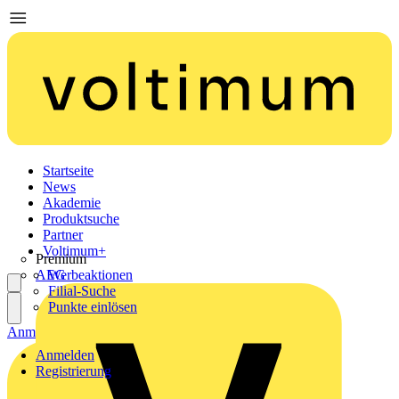
Startseite
News
Akademie
Produktsuche
Partner
Voltimum+
Premium
AEG
Werbeaktionen
Filial-Suche
Punkte einlösen
Anmelden
Registrierung
Anmelden
Registrierung