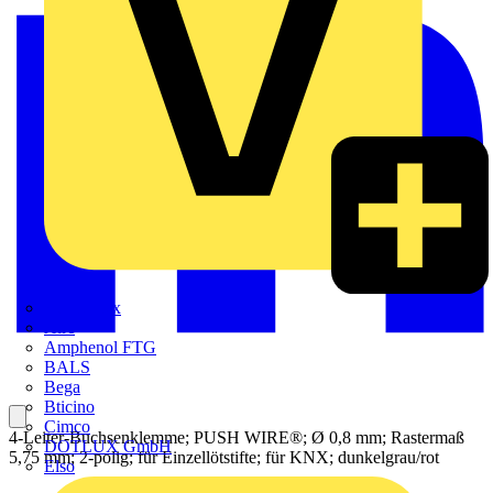
Adaptaflex
Alre
Amphenol FTG
BALS
Bega
Bticino
Cimco
4-Leiter-Buchsenklemme; PUSH WIRE®; Ø 0,8 mm; Rastermaß
DOTLUX GmbH
5,75 mm; 2-polig; für Einzellötstifte; für KNX; dunkelgrau/rot
Elso