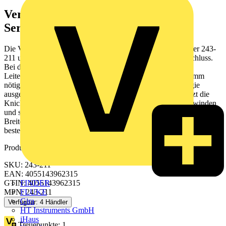
Verbindungsklemme zum Stecken
Serie 243, dunkelgrau/rot
Die Verbindungsklemme zum Stecken hat die Artikelnummer 243-
211 und ermöglicht einen einfachen und zuverlässigen Anschluss.
Bei dieser Verbindungsklemme zum Stecken ist für den
Leiteranschluss eine Abisolierlänge im Bereich von 5 bis 6 mm
nötig. Dieses Produkt ist mit der PUSH WIRE®-Technologie
ausgestattet. Der Steckklemmanschluss PUSH WIRE® nutzt die
Knicksteifigkeit der Leiter, um damit die Federkraft zu überwinden
und so den Leiter leichter zu klemmen. Die Abmessungen sind in
Breite x Höhe x Tiefe (10 x 11,5 x 10) mm. Die Kontaktoberfläche
besteht aus Zinn.
Produktkennzeichen
SKU: 243-211
EAN: 4055143962315
FINDER
GTIN: 4055143962315
FLUKE
MPN: 243-211
Gira
Verfügbar: 4 Händler
HT Instruments GmbH
iHaus
Treuepunkte:
1