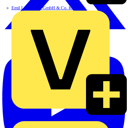
Emil Löffelhardt GmbH & Co. KG
Hardy Schmitz