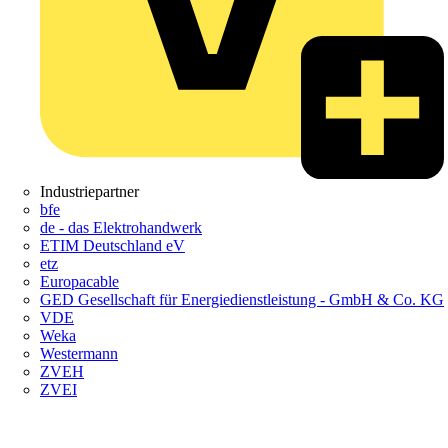
Industriepartner
bfe
de - das Elektrohandwerk
ETIM Deutschland eV
etz
Europacable
GED Gesellschaft für Energiedienstleistung - GmbH & Co. KG
VDE
Weka
Westermann
ZVEH
ZVEI