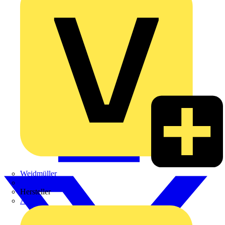
Weidmüller
Zaptec
Hersteller
ABB