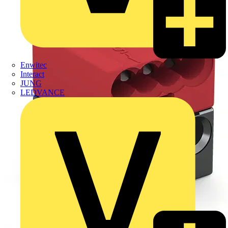
Enwitec
Interact
JUNG
LEDVANCE