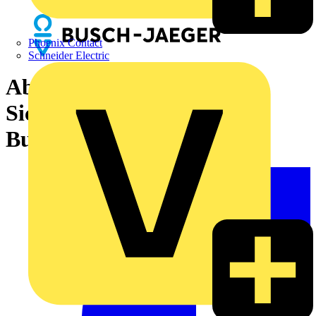
Phoenix Contact
Schneider Electric
Abdeckrahmen 1-fach mit
Sichtfenster Unverlierbar
Busch-balance® SI