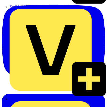
Emil Löffelhardt GmbH & Co. KG
Hardy Schmitz