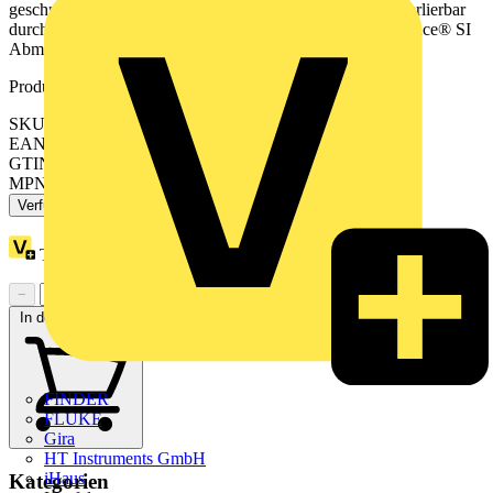
geschnittene Kanalabdeckungen. Beschriftungsträger unverlierbar
durch Montage auf dem Tragring. Designlinie: Busch-balance® SI
Abmessungen Beschriftungsfeld: 46,9 x 6 mm
Produktkennzeichen
SKU: 2CKA001754A4937
EAN: 4011395360057
GTIN: 4011395360057
MPN: 1721 NS-915
Verfügbar: 3 Händler
Treuepunkte:
1
−
+
In den Warenkorb
FINDER
FLUKE
Gira
HT Instruments GmbH
iHaus
Kategorien