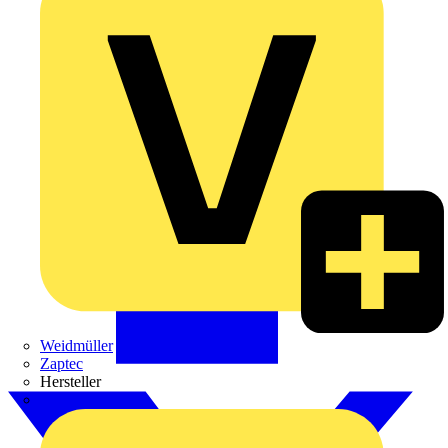
Weidmüller
Zaptec
Hersteller
ABB