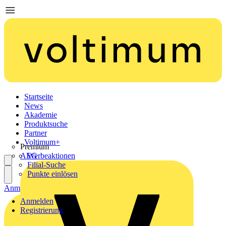
Startseite
News
Akademie
Produktsuche
Partner
Voltimum+
Premium
AEG
Werbeaktionen
Filial-Suche
Punkte einlösen
Anmelden
Registrierung
Anmelden
Registrierung