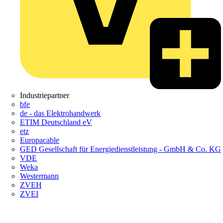
Industriepartner
bfe
de - das Elektrohandwerk
ETIM Deutschland eV
etz
Europacable
GED Gesellschaft für Energiedienstleistung - GmbH & Co. KG
VDE
Weka
Westermann
ZVEH
ZVEI