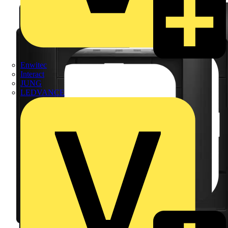
Enwitec
Interact
JUNG
LEDVANCE