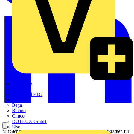
Adaptaflex
Alre
Amphenol FTG
BALS
Bega
Bticino
Cimco
DOTLUX GmbH
Elso
Mit Sichtfenster und Beschriftungsträger. Mit kleinen Eckradien für