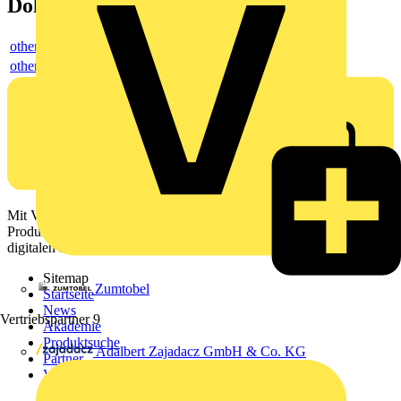
Dokumente
others
others
Mit Voltimum erhalten Elektrofachkräfte Zugang zu Branchennews,
Produktinformationen, Schulungen und Tools – alles auf einer
digitalen Plattform und Community.
Sitemap
Zumtobel
Startseite
News
Vertriebspartner
9
Akademie
Produktsuche
Adalbert Zajadacz GmbH & Co. KG
Partner
Voltimum+