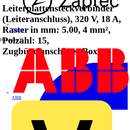
Leiterplattensteckverbinder
(Leiteranschluss), 320 V, 18 A,
Raster in mm: 5.00, 4 mm²,
Zaptec
Polzahl: 15,
Hersteller
35
Zugbügelanschluss, Box
ABB