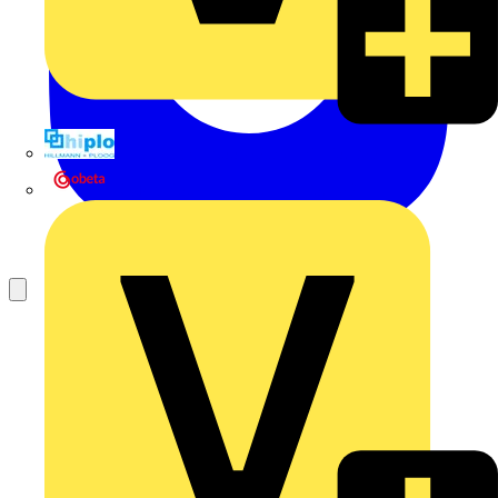
Hillmann & Ploog GmbH & Co. KG
Oskar Böttcher GmbH & Co. KG