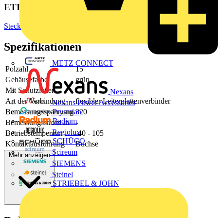
ETIM Group
Steckverbinder
Spezifikationen
METZ CONNECT
Polzahl
15
Gehäusefarbe
grün
Mit Schutzleiter
-
Nexans
Art der Verbindung
flexibler Leiterplattenverbinder
Nexans Power Accessories
Bemessungsspannung
320
Prysmian
Radium
Bemessungsstrom In
-
Regiolux
Betriebstemperatur
-40 - 105
SCHÜCO
Kontaktausführung
Buchse
Scireum
Mehr anzeigen
SIEMENS
Steinel
STRIEBEL & JOHN