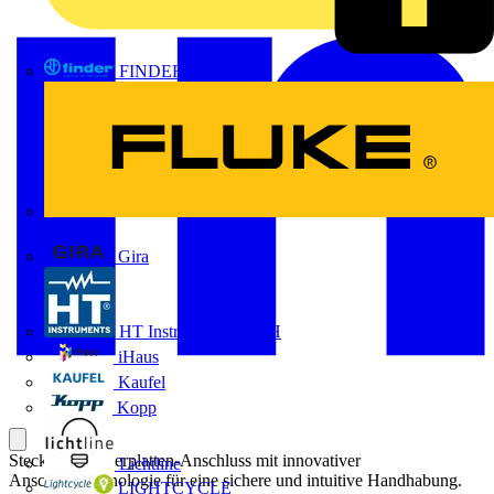
FINDER
FLUKE
Gira
HT Instruments GmbH
iHaus
Kaufel
Kopp
Steckbarer Leiterplatten-Anschluss mit innovativer
Lichtline
Anschlusstechnologie für eine sichere und intuitive Handhabung.
LIGHTCYCLE