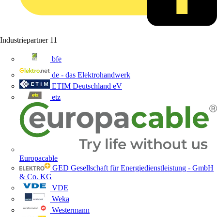
Industriepartner
11
bfe
de - das Elektrohandwerk
ETIM Deutschland eV
etz
Europacable
GED Gesellschaft für Energiedienstleistung - GmbH
& Co. KG
VDE
Weka
Westermann