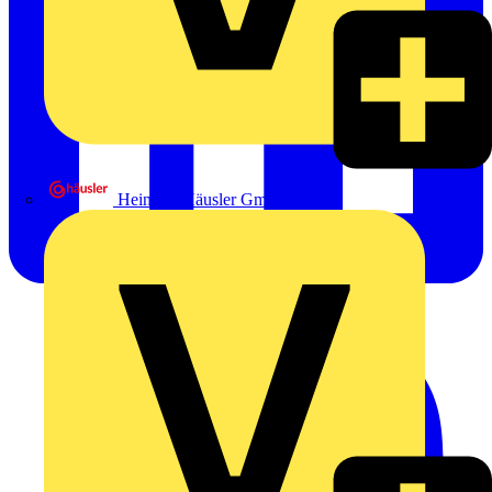
Heinrich Häusler GmbH