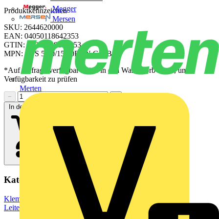
Megger
Produktkennzeichen
Mersen
SKU: 2644620000
EAN: 04050118642353
GTIN: 04050118642353
MPN: CPS 5.00/15/90F SN GN BX
*Auf Anfrage verfügbar - bitte in den Warenkorb legen, um
Verfügbarkeit zu prüfen
Merten
−
+
In den Warenkorb
Kategorien
Klemmen, Steckverbinder & Verbindungselemente
Leiterplattensteckverbinder