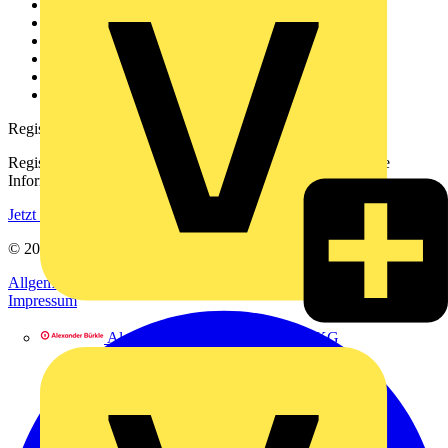
Weitere Links
Über uns
Kontakt
Downloadbereich (PDFs)
Häufig gestellte Fragen
voltimum.com
Registrierung
Registrieren Sie sich kostenlos und erhalten Sie stets aktuelle
Informationen aus der Elektroindustrie.
Jetzt registrieren
© 2002-
2026
Voltimum
Allgemeine Geschäftsbedingungen
Datenschutzerklärung
Impressum
Alexander Bürkle GmbH & Co. KG