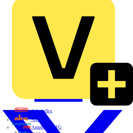
Adaptaflex
Alre
Amphenol FTG