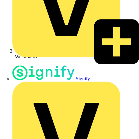
Weidmüller
Signify