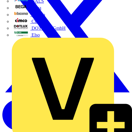
BALS
Bega
Bticino
Cimco
DOTLUX GmbH
Elso