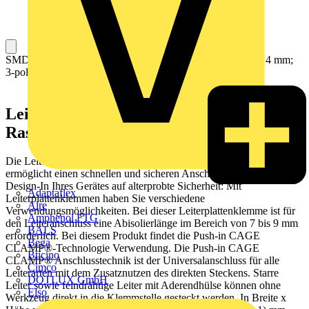
SMD-Leiterplattenklemme; Drücker; 0,75 mm²; Rastermaß 4 mm;
3-polig; Push-in CAGE CLAMP®; im Gurt; weiß
Leiterplattenklemme Serie 2060 mit
Rastermaß 4 mm
Die Leiterplattenklemme (Artikelnummer 2060-453/998-404)
ermöglicht einen schnellen und sicheren Anschluss. Setzen Sie beim
Design-In Ihres Gerätes auf alterprobte Sicherheit: Mit
Adaptaflex
Leiterplattenklemmen haben Sie verschiedene
Alre
Verwendungsmöglichkeiten. Bei dieser Leiterplattenklemme ist für
Amphenol FTG
den Leiteranschluss eine Abisolierlänge im Bereich von 7 bis 9 mm
BALS
erforderlich. Bei diesem Produkt findet die Push-in CAGE
Bega
CLAMP®-Technologie Verwendung. Die Push-in CAGE
Bticino
CLAMP® Anschlusstechnik ist der Universalanschluss für alle
Cimco
Leiterarten mit dem Zusatznutzen des direkten Steckens. Starre
DOTLUX GmbH
Leiter sowie feindrähtige Leiter mit Aderendhülse können ohne
Elso
Werkzeug direkt in die Klemmstelle gesteckt werden. In Breite x