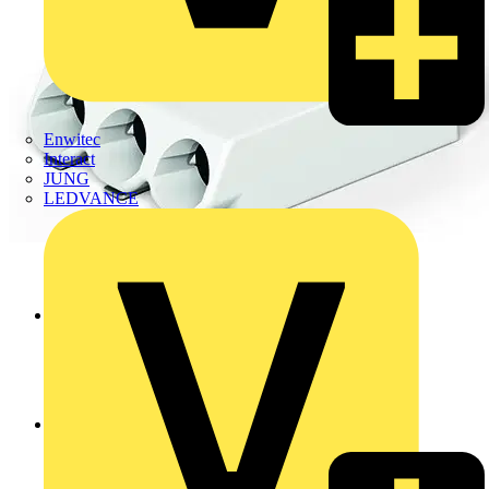
Enwitec
Interact
JUNG
LEDVANCE