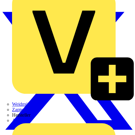
Weidmüller
Zaptec
Hersteller
ABB