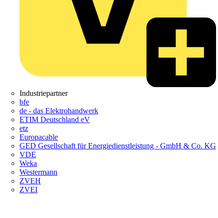
Industriepartner
bfe
de - das Elektrohandwerk
ETIM Deutschland eV
etz
Europacable
GED Gesellschaft für Energiedienstleistung - GmbH & Co. KG
VDE
Weka
Westermann
ZVEH
ZVEI