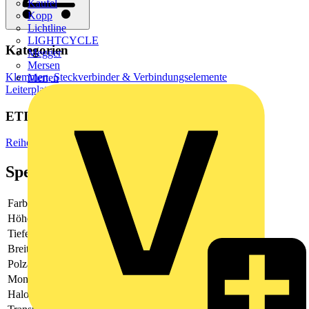
Kaufel
Kopp
Lichtline
LIGHTCYCLE
Kategorien
Megger
Mersen
Klemmen, Steckverbinder & Verbindungselemente
Merten
Leiterplattensteckverbinder
ETIM Group
Reihenklemmen
Spezifikationen
Farbe
weiß
Höhe
4.5
Tiefe
13.1
Breite
4
Polzahl
3
Montageart
sonstige
Halogenfrei
-