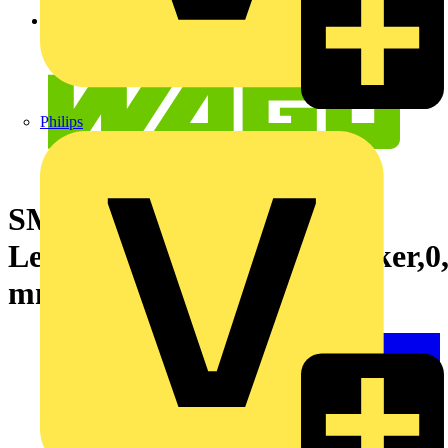
Philips
SMD-
Leiterplattenklemme,Drücker,0
mm²,weiß