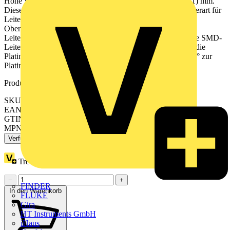
Höhe x Tiefe betragen die Abmessungen (11,9 x 4,5 x 13,1) mm.
Diese Leiterplattenklemme ist in Abhängigkeit von der Leiterart für
Leiterquerschnitte von 0,2 mm² bis 0,75 mm² geeignet. Die
Oberfläche der Kontakte besteht aus Zinn. Für diese
Leiterplattenklemme erfolgt die Betätigung per Drücker. Die SMD-
Leiterplattenklemme wird mittels Reflow-Lötverfahren auf die
Platine gelötet. Eingeführt wird der Leiter im Winkel von 0 ° zur
Platine.
Produktkennzeichen
SKU: 2060-453/998-404
EAN: 4055143888196
GTIN: 4055143888196
MPN: 2060-453/998-404
Verfügbar: 1 Händler
Treuepunkte:
1
−
+
FINDER
In den Warenkorb
FLUKE
Gira
HT Instruments GmbH
iHaus