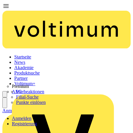
Startseite
News
Akademie
Produktsuche
Partner
Voltimum+
Premium
AEG
Werbeaktionen
Filial-Suche
Punkte einlösen
Anmelden
Registrierung
Anmelden
Registrierung