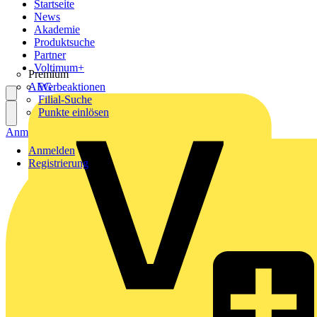
Startseite
News
Akademie
Produktsuche
Partner
Voltimum+
Premium
AEG
Werbeaktionen
Filial-Suche
Punkte einlösen
Anmelden
Registrierung
Anmelden
Registrierung