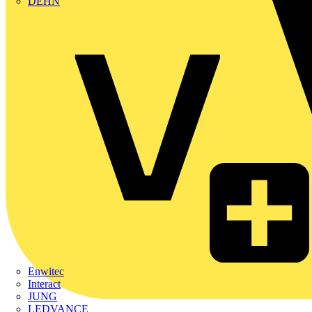
DEHN
Enwitec
Interact
JUNG
LEDVANCE