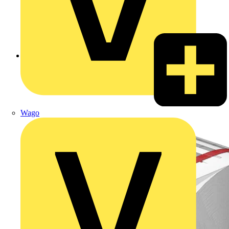
Zurück zu Produkte
Wago