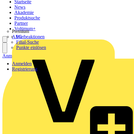
Startseite
News
Akademie
Produktsuche
Partner
Voltimum+
Premium
AEG
Werbeaktionen
Filial-Suche
Punkte einlösen
Anmelden
Registrierung
Anmelden
Registrierung