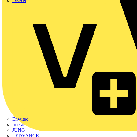
DEHN
Enwitec
Interact
JUNG
LEDVANCE