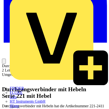
Durchgangsverbinder mit Hebeln; für alle Leiterarten; max. 4 mm²;
2 Leiter; Gehäusefarbe transparent; Deckelfarbe transparent;
Umgebungstemperatur max. 85 °C (T85); 4,00 mm²; transparent
Durchgangsverbinder mit Hebeln
FINDER
FLUKE
Serie 221 mit Hebel
Gira
HT Instruments GmbH
iHaus
Durchgangsverbinder mit Hebeln hat die Artikelnummer 221-2411