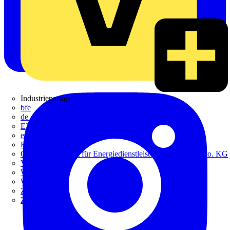
Industriepartner
bfe
de - das Elektrohandwerk
ETIM Deutschland eV
etz
Europacable
GED Gesellschaft für Energiedienstleistung - GmbH & Co. KG
VDE
Weka
Westermann
ZVEH
ZVEI