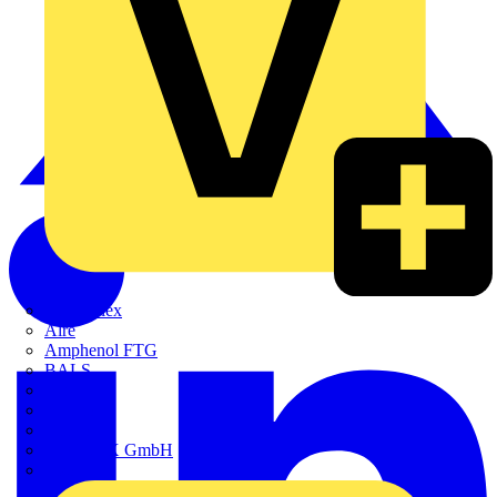
Adaptaflex
Alre
Amphenol FTG
BALS
Bega
Bticino
Cimco
DOTLUX GmbH
Elso