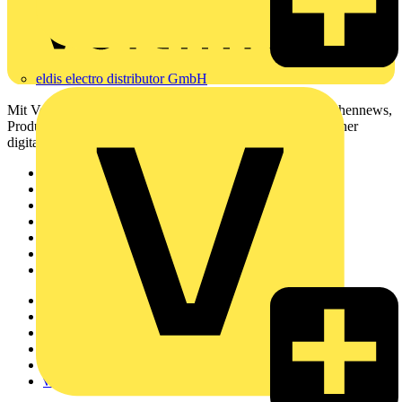
eldis electro distributor GmbH
Mit Voltimum erhalten Elektrofachkräfte Zugang zu Branchennews,
Produktinformationen, Schulungen und Tools – alles auf einer
digitalen Plattform und Community.
Sitemap
Startseite
News
Akademie
Produktsuche
Partner
Voltimum+
Weitere Links
Über uns
Kontakt
Downloadbereich (PDFs)
Häufig gestellte Fragen
voltimum.com