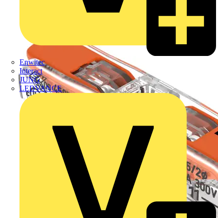
Enwitec
Interact
JUNG
LEDVANCE