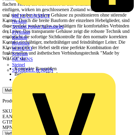
flachen Hebel, die sich nahtlos in den Grundkörper der 221
einfügen, wirken im geschlossenen Zustand wie aus einem Guss
und sind sauber in jedem Gehäuse zu positionieren ohne störende
METZ CONNECT
Kanten. Durch die breite Bauform der einzelnen Hebelglieder, sind
Nexans
diese perfekt werkzeuglos zu betätigen für komfortables Verbinden
Nexans Power Accessories
der Leiter. Das transparante Gehäuse zeigt die robuste Technik und
Prysmian
ermöglicht die sofortige Sichtkontrolle für den normativ korrekten
Radium
Kontakt eindrähtiger, mehrdrähtiger und feindrähtiger Leiter. Die
Regiolux
Klaviaturoptik der Hebel stellt eine perfekte Kombination der
SCHÜCO
funktionellen und ästhetischen Verbindungstechnik "Made by
Scireum
WAGO" dar.
SIEMENS
Steinel
Kompakte Baugrößen
STRIEBEL & JOHN
Betätigung über Hebel
dauerhaft sichere Verbindungen
Mehr anzeigen
Produktkennzeichen
SKU: 221-2411
EAN: 4066966102666
GTIN: 4066966102666
MPN: 221-2411
Verfügbar: 4 Händler