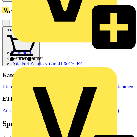
Treuepunkte:
1
−
+
In den Warenkorb
Zumtobel
Vertriebspartner
Adalbert Zajadacz GmbH & Co. KG
Kategorien
Klemmen, Steckverbinder & Verbindungselemente
Reihenklemmen
ETIM Group
Anschluss- und Verbindungstechnik/Isoliermaterial (Elektro)
Spezifikationen