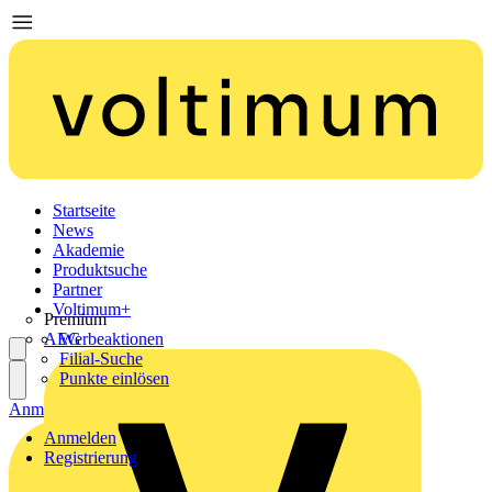
Startseite
News
Akademie
Produktsuche
Partner
Voltimum+
Premium
AEG
Werbeaktionen
Filial-Suche
Punkte einlösen
Anmelden
Registrierung
Anmelden
Registrierung