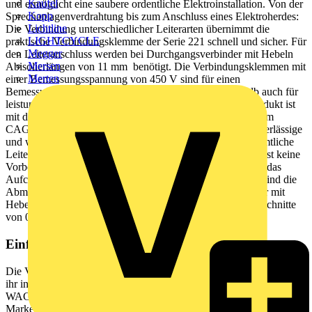
Kaufel
und ermöglicht eine saubere ordentliche Elektroinstallation. Von der
Kopp
Sprechanlagenverdrahtung bis zum Anschluss eines Elektroherdes:
Lichtline
Die Verbindung unterschiedlicher Leiterarten übernimmt die
LIGHTCYCLE
praktische Verbindungsklemme der Serie 221 schnell und sicher. Für
Megger
den Leiteranschluss werden bei Durchgangsverbinder mit Hebeln
Mersen
Abisolierlängen von 11 mm benötigt. Die Verbindungsklemmen mit
Merten
einer Bemessungsspannung von 450 V sind für einen
Bemessungsstrom bis 32 A ausgelegt. Sie können deshalb auch für
leistungsstarke Verbraucher verwendet werden. Dieses Produkt ist
mit der CAGE CLAMP®-Technologie ausgestattet. Mit dem
CAGE CLAMP® Universalanschluss steht Ihnen eine zuverlässige
und wartungsfreie Anschlusstechnik zur Verfügung, um sämtliche
Leiterarten mithilfe einer Käfigzugfeder anzuschließen. Es ist keine
Vorbehandlung der Leiter notwendig, beispielsweise durch das
Aufcrimpen von Aderendhülsen. In Breite x Höhe x Tiefe sind die
Abmessungen (8,1 x 8,9 x 35,5) mm. Durchgangsverbinder mit
Hebeln ist in Abhängigkeit von der Leiterart für Leiterquerschnitte
von 0,2 mm² bis 4 mm² geeignet.
Einfache Betätigung dank Hebel!
Die Verbindungsklemme mit Hebel aus der Serie 221 besticht durch
ihr innovatives Design für verschiedene Leitungsquerschnitte. Die
WAGO-Klemme mit Hebel ist dadurch ein unverwechselbares
Markenzeichnen in der elektrischen Verbindungstechnik. Die