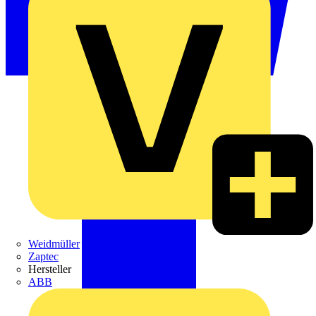
Weidmüller
Zaptec
Hersteller
ABB