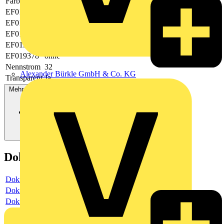
Farbe
farblos
EF019374
0.2|4
EF019375
-|-
EF019376
2
EF019377
-
EF019378
ohne
Nennstrom
32
Alexander Bürkle GmbH & Co. KG
Transparent
Ja
Mehr anzeigen
Dokumente
Dokument
Dokument
Dokument