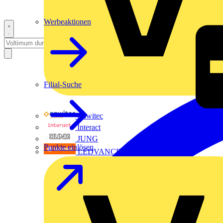
Werbeaktionen
Filial-Suche
Enwitec
Interact
JUNG
Punkte einlösen
LEDVANCE