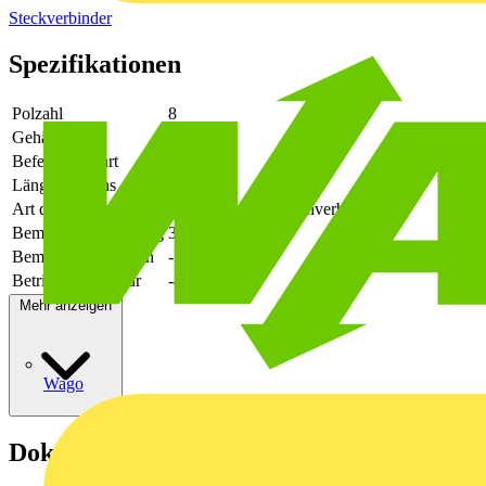
Steckverbinder
Spezifikationen
Polzahl
8
Gehäusefarbe
grün
Befestigungsart
löten
Länge des Pins
3.9
Art der Verbindung
flexibler Leiterplattenverbinder
Bemessungsspannung
320
Bemessungsstrom In
-
Betriebstemperatur
-40 - 105
Mehr anzeigen
Wago
Dokumente