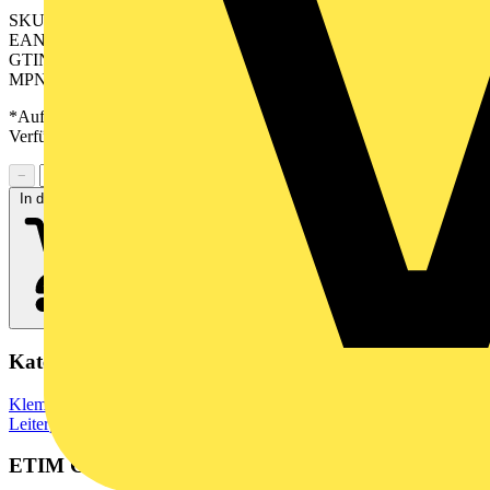
SKU: 2645770000
EAN: 04050118641202
GTIN: 04050118641202
MPN: CH 5.00/08/90G 3.9SN GN BX
*Auf Anfrage verfügbar - bitte in den Warenkorb legen, um
Verfügbarkeit zu prüfen
−
+
In den Warenkorb
Kategorien
Klemmen, Steckverbinder & Verbindungselemente
Leiterplattensteckverbinder
ETIM Group