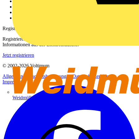
Kontakt
Downloadbereich (PDFs)
Häufig gestellte Fragen
voltimum.com
Registrierung
Registrieren Sie sich kostenlos und erhalten Sie stets aktuelle
Informationen aus der Elektroindustrie.
Jetzt registrieren
© 2002-
2026
Voltimum
Allgemeine Geschäftsbedingungen
Datenschutzerklärung
Impressum
Weidmüller