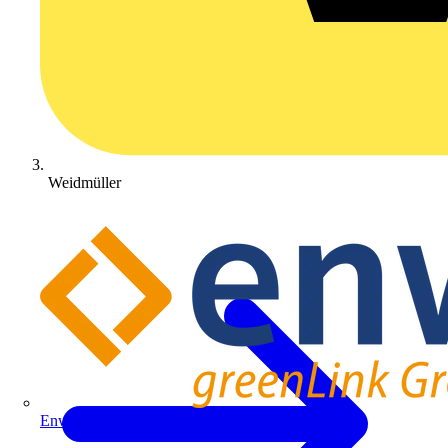
Weidmüller
Enwitec