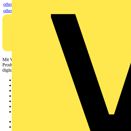
others
others
Mit Voltimum erhalten Elektrofachkräfte Zugang zu Branchennews,
Produktinformationen, Schulungen und Tools – alles auf einer
digitalen Plattform und Community.
Sitemap
Startseite
News
Akademie
Produktsuche
Partner
Voltimum+
Weitere Links
Über uns