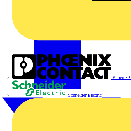
Phoenix C
Schneider Electric