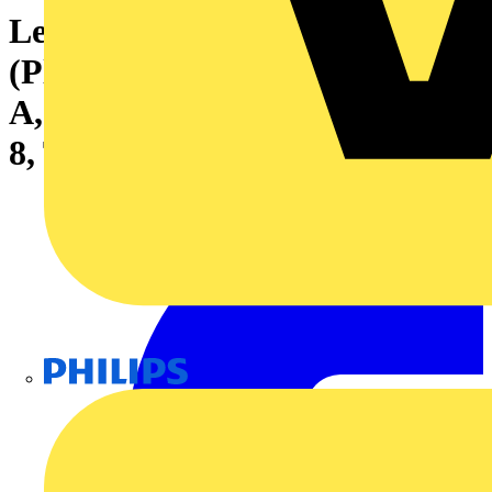
Leiterplattensteckverbinder
(Platinenanschluss), 320 V, 15
A, Raster in mm: 5.00, Polzahl:
8, THT-Lötanschluss, Box
Philips