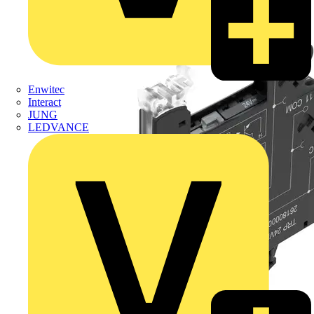
Enwitec
Interact
JUNG
LEDVANCE