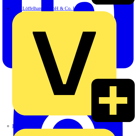
Emil Löffelhardt GmbH & Co. KG
Hardy Schmitz