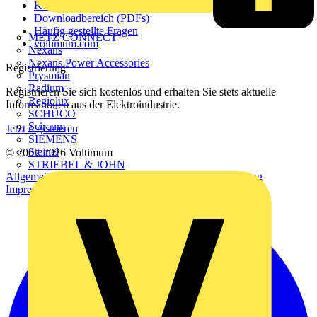
Kontakt
Downloadbereich (PDFs)
Häufig gestellte Fragen
METZ CONNECT
voltimum.com
Nexans
Nexans Power Accessories
Registrierung
Prysmian
Radium
Registrieren Sie sich kostenlos und erhalten Sie stets aktuelle
Regiolux
Informationen aus der Elektroindustrie.
SCHÜCO
Scireum
Jetzt registrieren
SIEMENS
Steinel
© 2002-
2026
Voltimum
STRIEBEL & JOHN
Allgemeine Geschäftsbedingungen
Datenschutzerklärung
Impressum