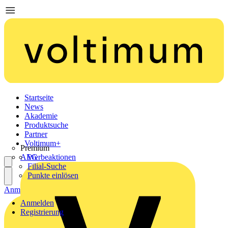
Startseite
News
Akademie
Produktsuche
Partner
Voltimum+
Premium
AEG
Werbeaktionen
Filial-Suche
Punkte einlösen
Anmelden
Registrierung
Anmelden
Registrierung