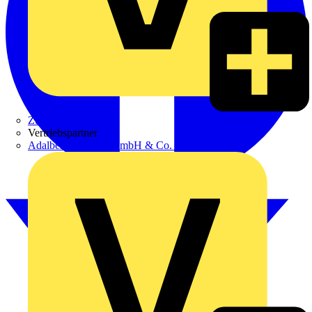
Zumtobel
Vertriebspartner
Adalbert Zajadacz GmbH & Co. KG