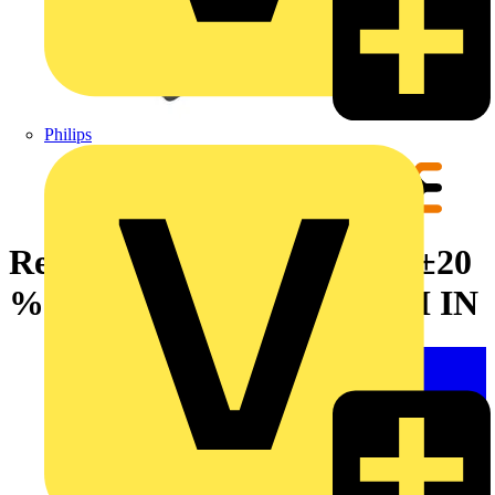
Philips
Relaissockel, IP20, 5 V DC ±20
%, 1 Wechsler , 10 A, PUSH IN