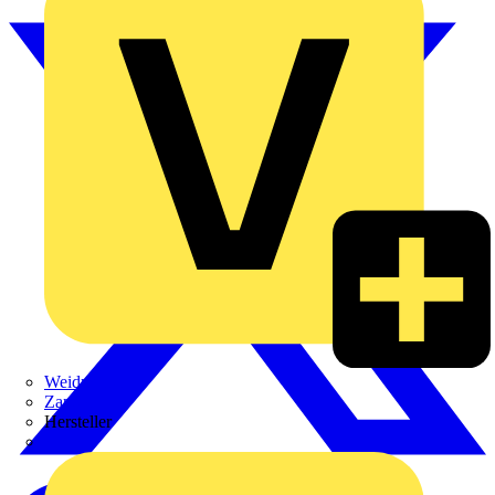
Weidmüller
Zaptec
Hersteller
ABB