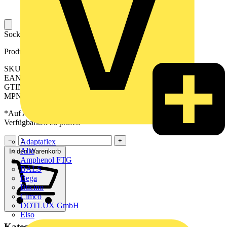
Sockel für die Aufnahme eines industriellen Steckrelais.
Produktkennzeichen
SKU: 2614870000
EAN: 04050118671032
GTIN: 04050118671032
MPN: TRP 5VDC 1CO EMPTY
*Auf Anfrage verfügbar - bitte in den Warenkorb legen, um
Verfügbarkeit zu prüfen
−
+
Adaptaflex
Alre
In den Warenkorb
Amphenol FTG
BALS
Bega
Bticino
Cimco
DOTLUX GmbH
Elso
Kategorien