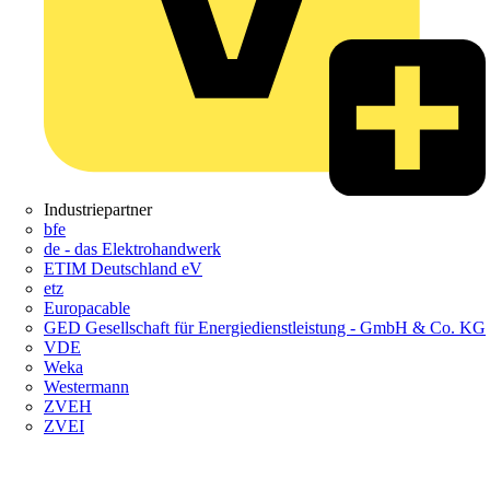
Industriepartner
bfe
de - das Elektrohandwerk
ETIM Deutschland eV
etz
Europacable
GED Gesellschaft für Energiedienstleistung - GmbH & Co. KG
VDE
Weka
Westermann
ZVEH
ZVEI