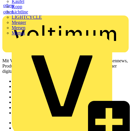
Kaufel
others
Kopp
others
Lichtline
LIGHTCYCLE
Megger
Mersen
Merten
Mit Voltimum erhalten Elektrofachkräfte Zugang zu Branchennews,
Produktinformationen, Schulungen und Tools – alles auf einer
digitalen Plattform und Community.
Sitemap
Startseite
News
Akademie
Produktsuche
Partner
Voltimum+
Weitere Links
Über uns