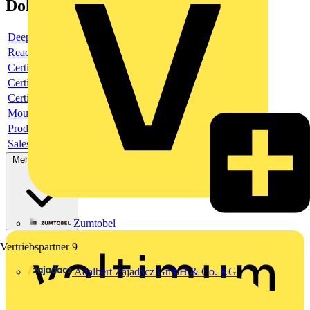
Dokumente
Deeplink product page
Reach Declaration URL
Certificate
Certificate
Certificate
Mounting Instruction
Product data sheet
Sales brochure
Mehr anzeigen
Zumtobel
Vertriebspartner
9
Adalbert Zajadacz GmbH & Co. KG