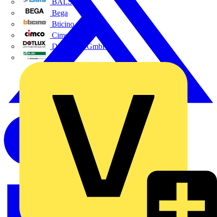
BALS
Bega
Bticino
Cimco
DOTLUX GmbH
Elso