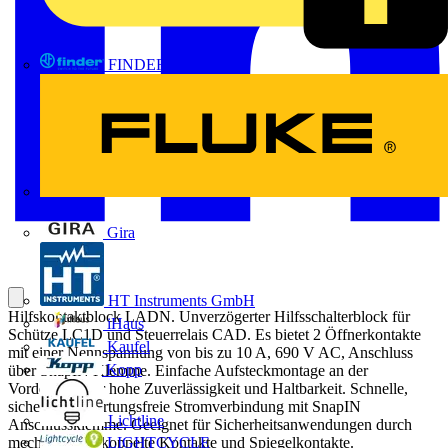
FINDER
FLUKE
Gira
HT Instruments GmbH
Hilfskontaktblock LADN. Unverzögerter Hilfsschalterblock für
iHaus
Schütze LC1D und Steuerrelais CAD. Es bietet 2 Öffnerkontakte
Kaufel
mit einer Nennspannung von bis zu 10 A, 690 V AC, Anschluss
Kopp
über SnapIN Klemme. Einfache Aufsteckmontage an der
Vorderseite, für hohe Zuverlässigkeit und Haltbarkeit. Schnelle,
sichere und wartungsfreie Stromverbindung mit SnapIN
Lichtline
Anschlussklemme. Geeignet für Sicherheitsanwendungen durch
LIGHTCYCLE
mechanisch gekoppelte Kontakte und Spiegelkontakte.