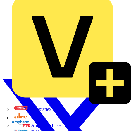
Adaptaflex
Alre
Amphenol FTG