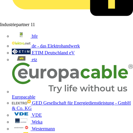
Industriepartner
11
bfe
de - das Elektrohandwerk
ETIM Deutschland eV
etz
Europacable
GED Gesellschaft für Energiedienstleistung - GmbH
& Co. KG
VDE
Weka
Westermann