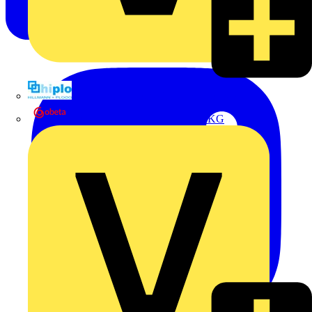
Hillmann & Ploog GmbH & Co. KG
Oskar Böttcher GmbH & Co. KG