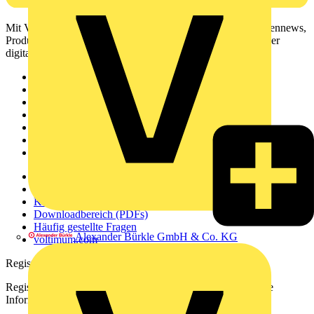
Mit Voltimum erhalten Elektrofachkräfte Zugang zu Branchennews,
Produktinformationen, Schulungen und Tools – alles auf einer
digitalen Plattform und Community.
Sitemap
Startseite
News
Akademie
Produktsuche
Partner
Voltimum+
Weitere Links
Über uns
Kontakt
Downloadbereich (PDFs)
Häufig gestellte Fragen
Alexander Bürkle GmbH & Co. KG
voltimum.com
Registrierung
Registrieren Sie sich kostenlos und erhalten Sie stets aktuelle
Informationen aus der Elektroindustrie.