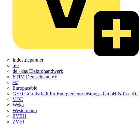
Industriepartner
bfe
de - das Elektrohandwerk
ETIM Deutschland eV
etz
Europacable
GED Gesellschaft für Energiedienstleistung - GmbH & Co. KG
VDE
Weka
Westermann
ZVEH
ZVEI