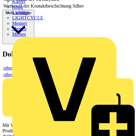
Kaufel
Werkstoff der Kontaktbeschichtung
Silber
Kopp
Lichtline
Mehr anzeigen
LIGHTCYCLE
Megger
Mersen
Merten
Dokumente
others
others
Mit Voltimum erhalten Elektrofachkräfte Zugang zu Branchennews,
Produktinformationen, Schulungen und Tools – alles auf einer