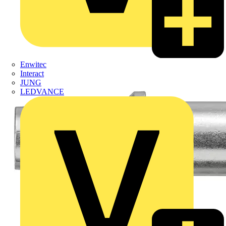
Enwitec
Interact
JUNG
LEDVANCE