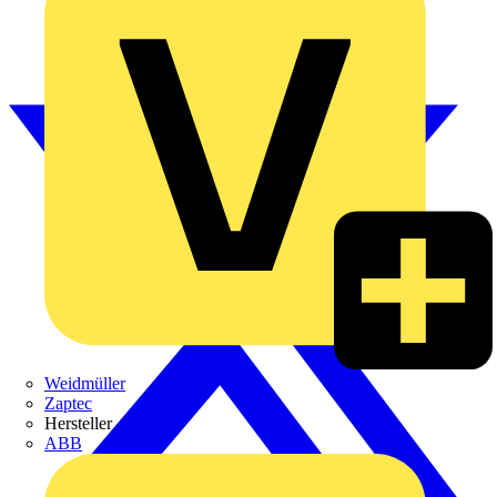
Weidmüller
Zaptec
Hersteller
ABB