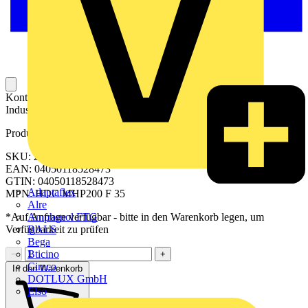
Kontaktelement für das Anschließen eines Leiters an einem
Industriesteckverbinder.
Produktkennzeichen
SKU: 2514830000
EAN: 04050118528473
GTIN: 04050118528473
Adaptaflex
MPN: HDC MHP200 F 35
Alre
Amphenol FTG
*Auf Anfrage verfügbar - bitte in den Warenkorb legen, um
BALS
Verfügbarkeit zu prüfen
Bega
Bticino
−
+
Cimco
In den Warenkorb
DOTLUX GmbH
Elso