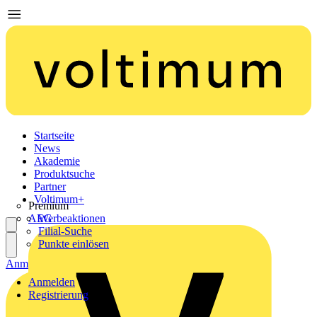
Startseite
News
Akademie
Produktsuche
Partner
Voltimum+
Premium
AEG
Werbeaktionen
Filial-Suche
Punkte einlösen
Anmelden
Registrierung
Anmelden
Registrierung