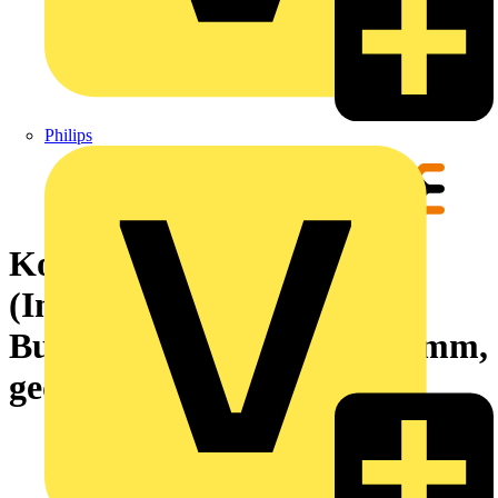
Philips
Kontakt
(Industriesteckverbinder),
Buchse, MHP, 35 mm², 9.5 mm,
gedreht