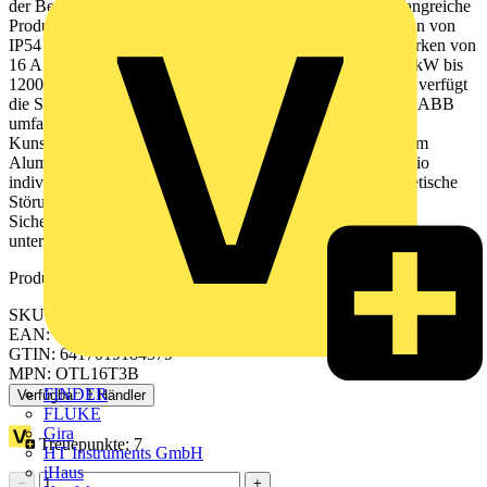
der Bereitstellung eines sicheren Arbeitsumfelds. Das umfangreiche
Produktportfolio umfasst gekapselte Schalter mit Schutzarten von
IP54 bis IP67. Unsere Sicherheitsschalter schalten Stromstärken von
16 A bis 1200 A (IEC) und Bemessungsleistungen von 7,5 kW bis
1200 kW bei Spannungen bis zu 690 V (AC23-A). Zudem verfügt
die Serie über IEC und UL Zulassungen. Das Angebot von ABB
umfasst seitlich- und frontbetätigte Sicherheitsschalter im
Kunststoffgehäuse, Stahlgehäuse, Edelstahlgehäuse sowie im
Aluminiumgehäuse. Des Weiteren bietet das Produktportfolio
individuelle Lösungen für den EMV-Bereich (elektromagnetische
Störungen) an. Die simple Handhabung macht aus den
Sicherheitsschaltern eine optimale Lösung für die
unterschiedlichsten Anwendungen.
Produktkennzeichen
SKU: 1SCA022571R9150
EAN: 6417019184579
GTIN: 6417019184579
MPN: OTL16T3B
FINDER
Verfügbar: 1 Händler
FLUKE
Gira
Treuepunkte:
7
HT Instruments GmbH
iHaus
−
+