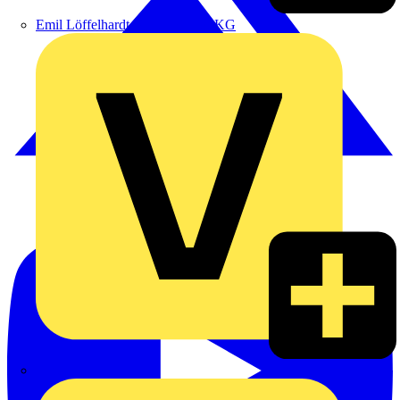
Emil Löffelhardt GmbH & Co. KG
Hardy Schmitz