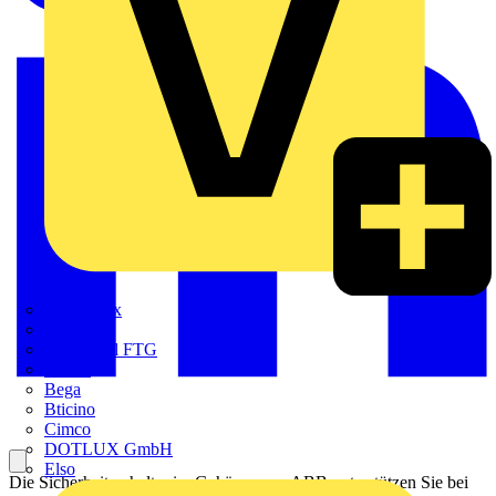
Adaptaflex
Alre
Amphenol FTG
BALS
Bega
Bticino
Cimco
DOTLUX GmbH
Elso
Die Sicherheitsschalter im Gehäuse von ABB unterstützen Sie bei