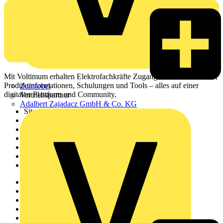
Mit Voltimum erhalten Elektrofachkräfte Zugang zu Branchennews,
Produktinformationen, Schulungen und Tools – alles auf einer
Zumtobel
digitalen Plattform und Community.
Vertriebspartner
Adalbert Zajadacz GmbH & Co. KG
Sitemap
Startseite
News
Akademie
Produktsuche
Partner
Voltimum+
Weitere Links
Über uns
Kontakt
Downloadbereich (PDFs)
Häufig gestellte Fragen