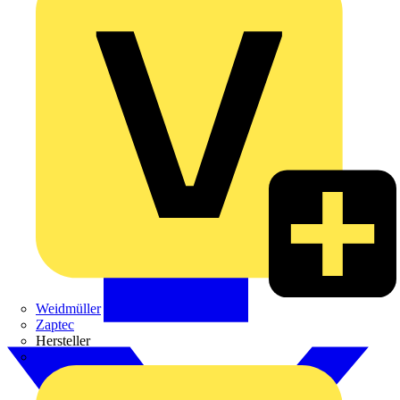
Weidmüller
Zaptec
Hersteller
ABB