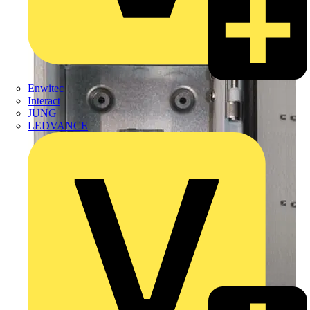
Enwitec
Interact
JUNG
LEDVANCE