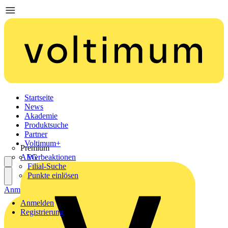
Startseite
News
Akademie
Produktsuche
Partner
Voltimum+
Premium
AEG
Werbeaktionen
Filial-Suche
Punkte einlösen
Anmelden
Registrierung
Anmelden
Registrierung