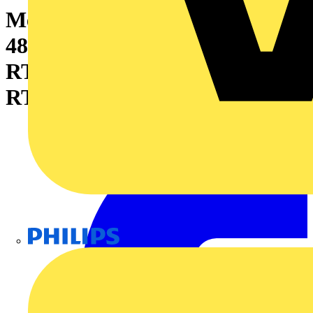
Messgerät elektrische Größen,
480 V, PROFINET, Modbus
RTU, Modbus TCP/IP, Modbus
RTU over Ethernet, SNMP
Philips