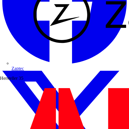
Zaptec
Hersteller
35