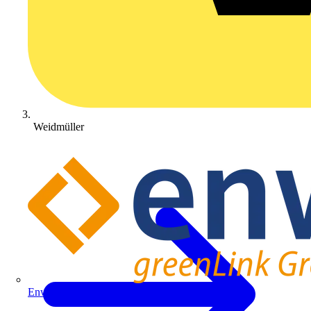
Weidmüller
Enwitec