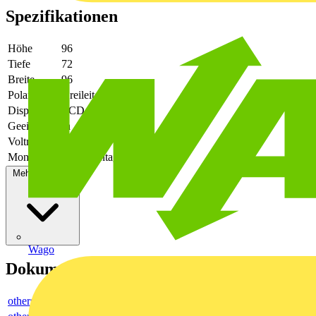
Spezifikationen
Höhe
96
Tiefe
72
Breite
96
Polart
Dreileiter/Vierleiter
Display
LCD
Geeicht
Ja
Voltmeter
Ja
Montageart
Frontmontage
Mehr anzeigen
Wago
Dokumente
others