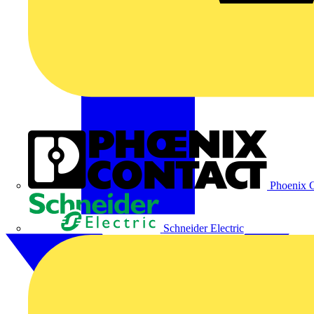
Phoenix C
Schneider Electric