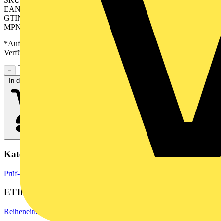
SKU: 2500870000
EAN: 04050118513929
GTIN: 04050118513929
MPN: ENERGY METER 700-PN-24
*Auf Anfrage verfügbar - bitte in den Warenkorb legen, um
Verfügbarkeit zu prüfen
−
+
In den Warenkorb
Kategorien
Prüf- & Messgeräte
Multimeter
ETIM Group
Reiheneinbau-/Aufbaugeräte