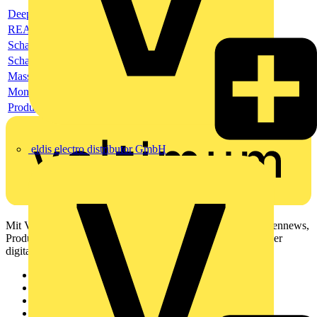
Deeplink Produktseite
REACH-Deklaration
Schaltbild
Schaltbild
Masszeichnung
Montageanleitung
Produktdatenblatt
eldis electro distributor GmbH
Mit Voltimum erhalten Elektrofachkräfte Zugang zu Branchennews,
Produktinformationen, Schulungen und Tools – alles auf einer
digitalen Plattform und Community.
Sitemap
Startseite
News
Akademie