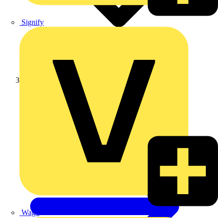
Signify
DEHN
Wago