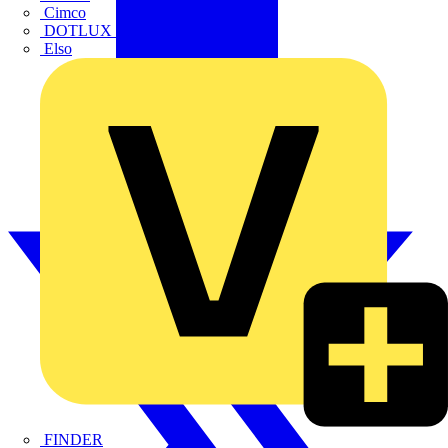
Cimco
DOTLUX GmbH
Elso
FINDER