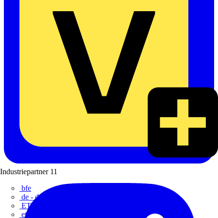
Industriepartner
11
bfe
de - das Elektrohandwerk
ETIM Deutschland eV
etz