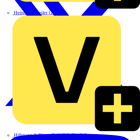
Heinrich Häusler GmbH
Hillmann & Ploog GmbH & Co. KG