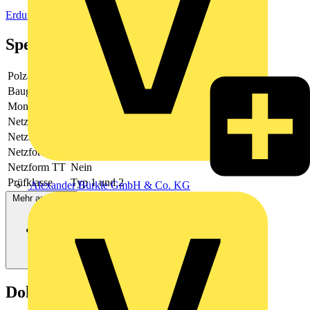
Erdung, Blitz- und Überspannungsschutz
Spezifikationen
Polzahl
2
Baugröße
2 TE
Montageart
Hutschiene TH35
Netzform DC
Nein
Netzform IT
Nein
Netzform TN
Ja
Netzform TT
Nein
Prüfklasse
Typ 1 und 2
Alexander Bürkle GmbH & Co. KG
Mehr anzeigen
Dokumente