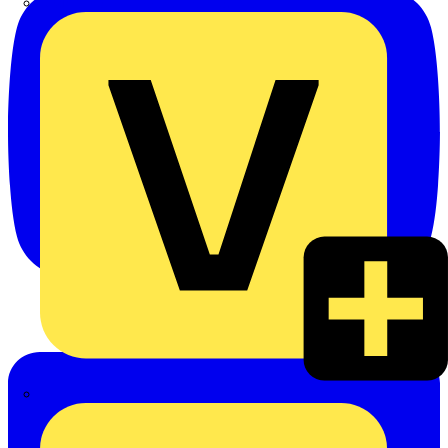
Oskar Böttcher GmbH & Co. KG
Rexel