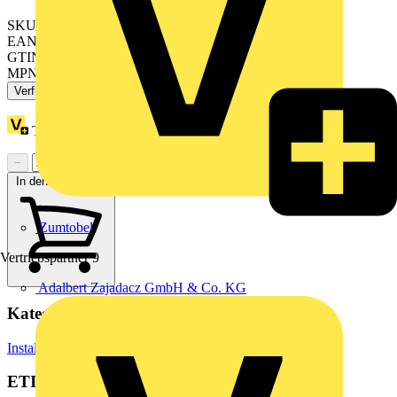
SKU: 941205
EAN: 4013364289185
GTIN: 4013364289185
MPN: DSH TN 255 FM
Verfügbar: 1 Händler
Treuepunkte:
30
−
+
In den Warenkorb
Zumtobel
Vertriebspartner
9
Adalbert Zajadacz GmbH & Co. KG
Kategorien
Installationsmaterial & Zubehör
Installationszubehör
ETIM Group