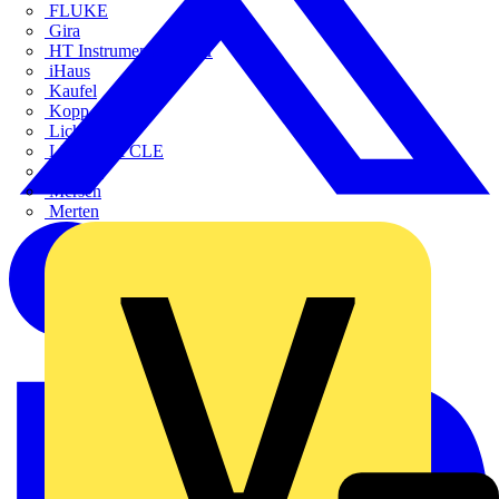
FLUKE
Gira
HT Instruments GmbH
iHaus
Kaufel
Kopp
Lichtline
LIGHTCYCLE
Megger
Mersen
Merten