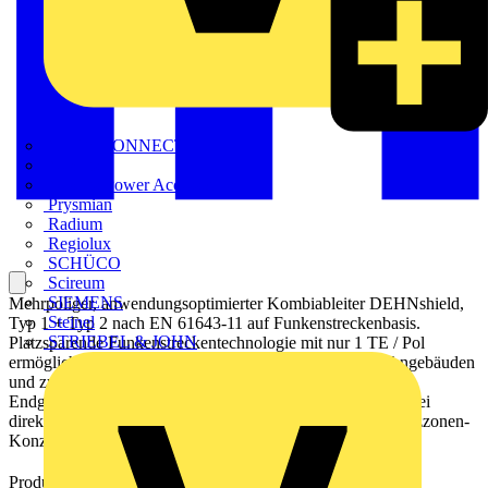
METZ CONNECT
Nexans
Nexans Power Accessories
Prysmian
Radium
Regiolux
SCHÜCO
Scireum
SIEMENS
Mehrpoliger, anwendungsoptimierter Kombiableiter DEHNshield,
Steinel
Typ 1 + Typ 2 nach EN 61643-11 auf Funkenstreckenbasis.
STRIEBEL & JOHN
Platzsparende Funkenstreckentechnologie mit nur 1 TE / Pol
ermöglicht kompakte Ausführung. Zum Schutz von Wohngebäuden
und zum Einsatz in speziellen Anwendungen. Ermöglicht
Endgeräteschutz. Zum Schutz vor Überspannungen, auch bei
direkten Blitzeinschlägen. Einsetzbar nach dem Blitz-Schutzzonen-
Konzept an den Schnittstellen 0
– 2.
A
Produktkennzeichen