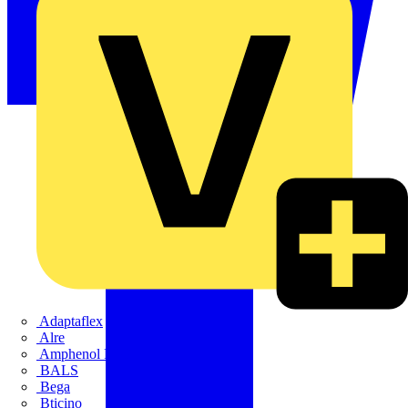
Adaptaflex
Alre
Amphenol FTG
BALS
Bega
Bticino