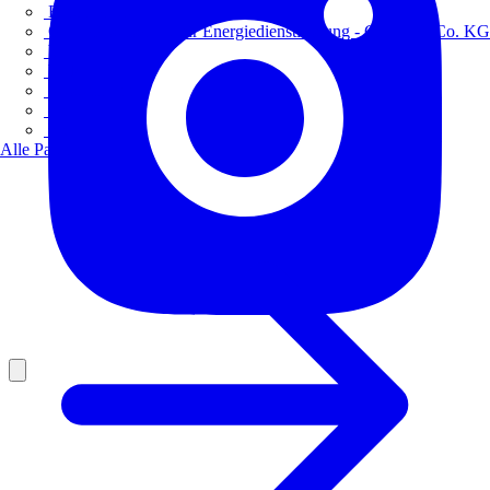
Europacable
GED Gesellschaft für Energiedienstleistung - GmbH & Co. KG
VDE
Weka
Westermann
ZVEH
ZVEI
Alle Partner