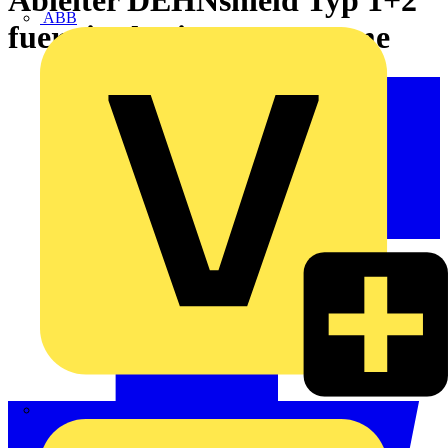
ABB
fuer einphasige TN-Systeme
ABN