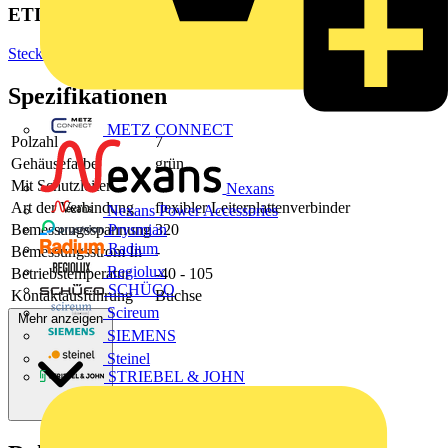
ETIM Group
Steckverbinder
Spezifikationen
METZ CONNECT
Polzahl
7
Gehäusefarbe
grün
Mit Schutzleiter
-
Nexans
Art der Verbindung
flexibler Leiterplattenverbinder
Nexans Power Accessories
Bemessungsspannung
320
Prysmian
Radium
Bemessungsstrom In
-
Regiolux
Betriebstemperatur
-40 - 105
SCHÜCO
Kontaktausführung
Buchse
Scireum
Mehr anzeigen
SIEMENS
Steinel
STRIEBEL & JOHN