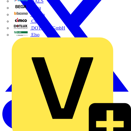
BALS
Bega
Bticino
Cimco
DOTLUX GmbH
Elso