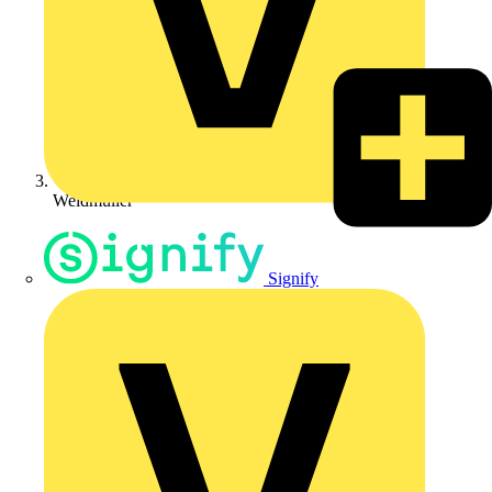
Weidmüller
Signify