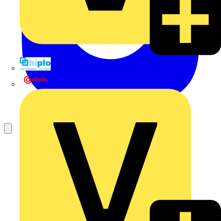
Hillmann & Ploog GmbH & Co. KG
Oskar Böttcher GmbH & Co. KG