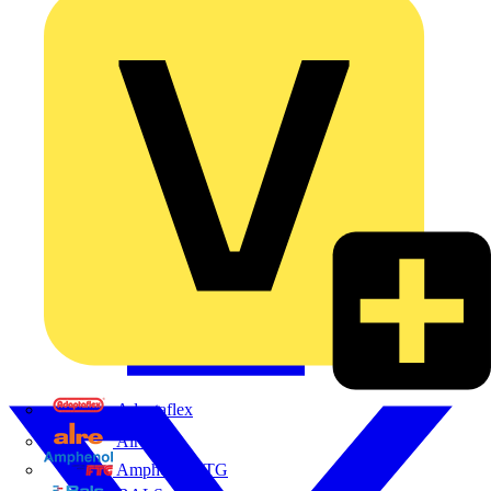
Adaptaflex
Alre
Amphenol FTG