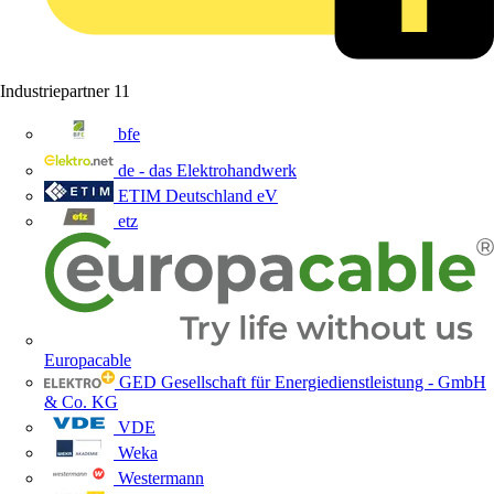
Industriepartner
11
bfe
de - das Elektrohandwerk
ETIM Deutschland eV
etz
Europacable
GED Gesellschaft für Energiedienstleistung - GmbH
& Co. KG
VDE
Weka
Westermann