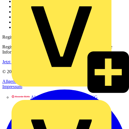
Weitere Links
Über uns
Kontakt
Downloadbereich (PDFs)
Häufig gestellte Fragen
voltimum.com
Registrierung
Registrieren Sie sich kostenlos und erhalten Sie stets aktuelle
Informationen aus der Elektroindustrie.
Jetzt registrieren
© 2002-
2026
Voltimum
Allgemeine Geschäftsbedingungen
Datenschutzerklärung
Impressum
Alexander Bürkle GmbH & Co. KG