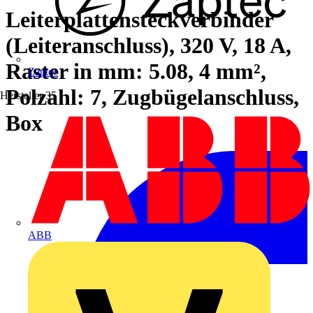
Leiterplattensteckverbinder
(Leiteranschluss), 320 V, 18 A,
Raster in mm: 5.08, 4 mm²,
Zaptec
Polzahl: 7, Zugbügelanschluss,
Hersteller
35
Box
ABB