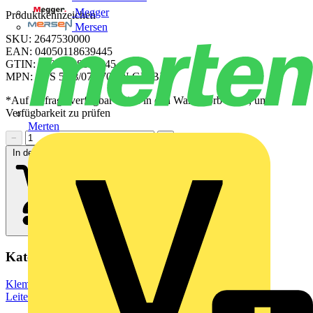
Megger
Produktkennzeichen
Mersen
SKU: 2647530000
EAN: 04050118639445
GTIN: 04050118639445
MPN: CPS 5.08/07/270 SN GN BX
*Auf Anfrage verfügbar - bitte in den Warenkorb legen, um
Verfügbarkeit zu prüfen
Merten
−
+
In den Warenkorb
Kategorien
Klemmen, Steckverbinder & Verbindungselemente
Leiterplattensteckverbinder