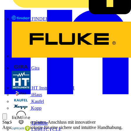
FINDER
FLUKE
Gira
HT Instruments GmbH
iHaus
Kaufel
Kopp
Steckbarer Leiterplatten-Anschluss mit innovativer
Lichtline
Anschlusstechnologie für eine sichere und intuitive Handhabung.
LIGHTCYCLE