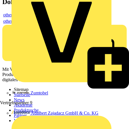
Dokumente
others
others
Mit Voltimum erhalten Elektrofachkräfte Zugang zu Branchennews,
Produktinformationen, Schulungen und Tools – alles auf einer
digitalen Plattform und Community.
Sitemap
Zumtobel
Startseite
News
Vertriebspartner
9
Akademie
Produktsuche
Adalbert Zajadacz GmbH & Co. KG
Partner
Voltimum+