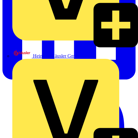
Heinrich Häusler GmbH