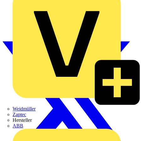
Weidmüller
Zaptec
Hersteller
ABB