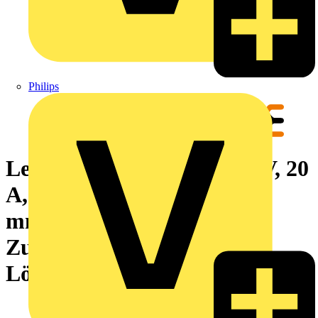
Philips
Leiterplattenklemme, 400 V, 20
A, Raster in mm: 5.00, 2.5
mm², Polzahl: 3,
Zugbügelanschluss, THT-
Lötanschluss, 135°, Box