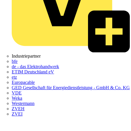
Industriepartner
bfe
de - das Elektrohandwerk
ETIM Deutschland eV
etz
Europacable
GED Gesellschaft für Energiedienstleistung - GmbH & Co. KG
VDE
Weka
Westermann
ZVEH
ZVEI