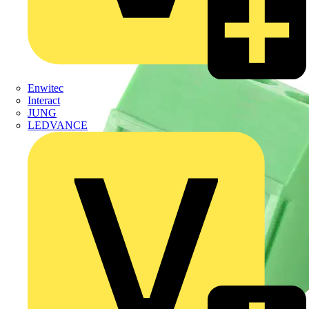
Enwitec
Interact
JUNG
LEDVANCE