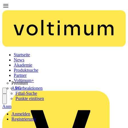
Startseite
News
Akademie
Produktsuche
Partner
Voltimum+
Premium
AEG
Werbeaktionen
Filial-Suche
Punkte einlösen
Anmelden
Registrierung
Anmelden
Registrierung