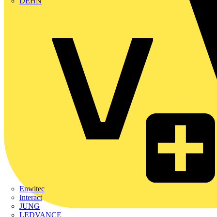
DEHN
Enwitec
Interact
JUNG
LEDVANCE