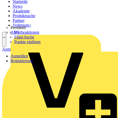
Startseite
News
Akademie
Produktsuche
Partner
Voltimum+
Premium
AEG
Werbeaktionen
Filial-Suche
Punkte einlösen
Anmelden
Registrierung
Anmelden
Registrierung