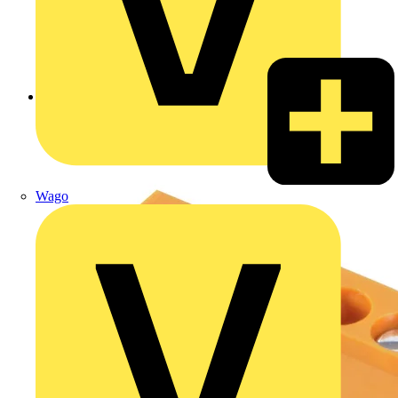
Zurück zu Produkte
Wago