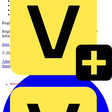
Kontakt
Downloadbereich (PDFs)
Häufig gestellte Fragen
voltimum.com
Registrierung
Registrieren Sie sich kostenlos und erhalten Sie stets aktuelle
Informationen aus der Elektroindustrie.
Jetzt registrieren
© 2002-
2026
Voltimum
Allgemeine Geschäftsbedingungen
Datenschutzerklärung
Impressum
Alexander Bürkle GmbH & Co. KG