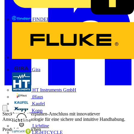
FINDER
FLUKE
Gira
HT Instruments GmbH
iHaus
Kaufel
Kopp
Steckbarer Leiterplatten-Anschluss mit innovatiever
Anschlusstechnologie für eine sichere und intuitive Handhabung.
Lichtline
Produktkennzeichen
LIGHTCYCLE