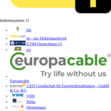
Industriepartner
11
bfe
de - das Elektrohandwerk
ETIM Deutschland eV
etz
Europacable
GED Gesellschaft für Energiedienstleistung - GmbH
& Co. KG
VDE
Weka
Westermann