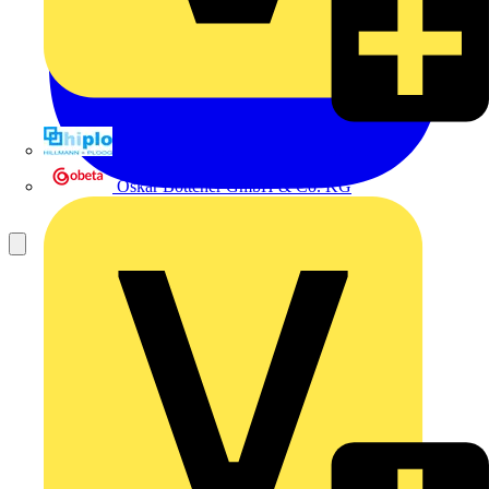
Hillmann & Ploog GmbH & Co. KG
Oskar Böttcher GmbH & Co. KG