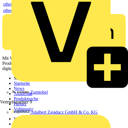
others
others
Mit Voltimum erhalten Elektrofachkräfte Zugang zu Branchennews,
Produktinformationen, Schulungen und Tools – alles auf einer
digitalen Plattform und Community.
Sitemap
Startseite
News
Zumtobel
Akademie
Produktsuche
Vertriebspartner
9
Partner
Voltimum+
Adalbert Zajadacz GmbH & Co. KG
Weitere Links
Über uns