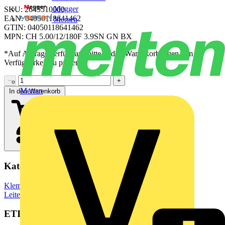
Megger
SKU: 2645510000
EAN: 04050118641462
Mersen
GTIN: 04050118641462
MPN: CH 5.00/12/180F 3.9SN GN BX
*Auf Anfrage verfügbar - bitte in den Warenkorb legen, um
Verfügbarkeit zu prüfen
−
+
Merten
In den Warenkorb
Kategorien
Klemmen, Steckverbinder & Verbindungselemente
Leiterplattensteckverbinder
ETIM Group