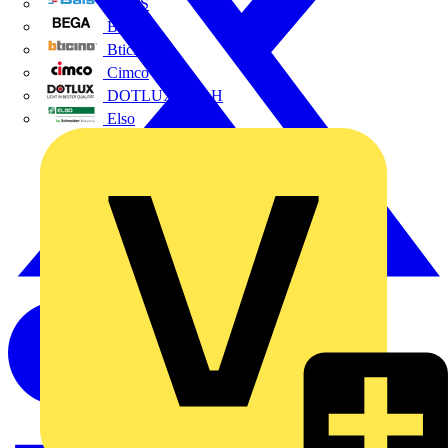
BALS
Bega
Bticino
Cimco
DOTLUX GmbH
Elso