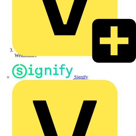
Weidmüller
Signify