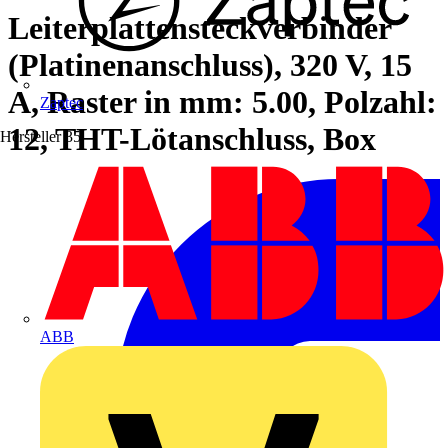
Leiterplattensteckverbinder
(Platinenanschluss), 320 V, 15
A, Raster in mm: 5.00, Polzahl:
Zaptec
12, THT-Lötanschluss, Box
Hersteller
35
ABB