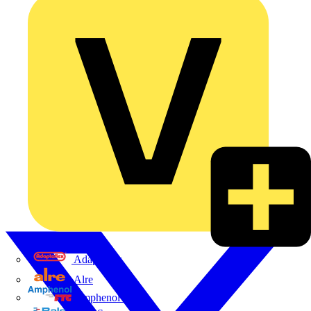
Adaptaflex
Alre
Amphenol FTG