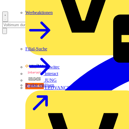
Werbeaktionen
Filial-Suche
Enwitec
Interact
JUNG
Punkte einlösen
LEDVANCE