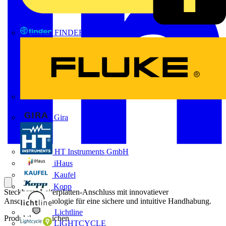
FINDER
FLUKE
Gira
HT Instruments GmbH
iHaus
Kaufel
Kopp
Steckbarer Leiterplatten-Anschluss mit innovatiever
Anschlusstechnologie für eine sichere und intuitive Handhabung.
Lichtline
Produktkennzeichen
LIGHTCYCLE