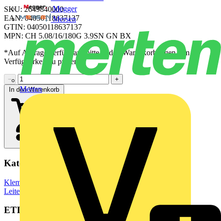
Megger
SKU: 2649840000
EAN: 04050118637137
Mersen
GTIN: 04050118637137
MPN: CH 5.08/16/180G 3.9SN GN BX
*Auf Anfrage verfügbar - bitte in den Warenkorb legen, um
Verfügbarkeit zu prüfen
−
+
Merten
In den Warenkorb
Kategorien
Klemmen, Steckverbinder & Verbindungselemente
Leiterplattensteckverbinder
ETIM Group