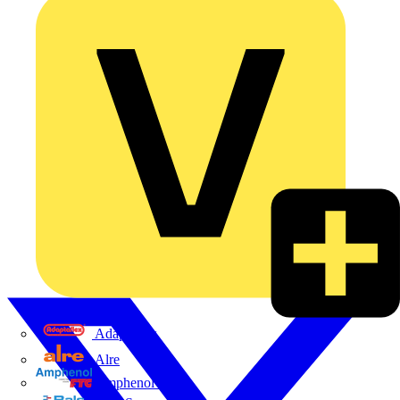
Adaptaflex
Alre
Amphenol FTG