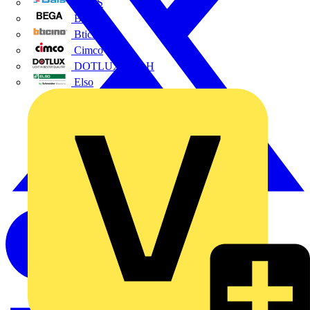
BALS
Bega
Bticino
Cimco
DOTLUX GmbH
Elso