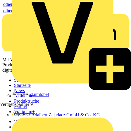
others
others
Mit Voltimum erhalten Elektrofachkräfte Zugang zu Branchennews,
Produktinformationen, Schulungen und Tools – alles auf einer
digitalen Plattform und Community.
Sitemap
Startseite
News
Zumtobel
Akademie
Produktsuche
Vertriebspartner
9
Partner
Voltimum+
Adalbert Zajadacz GmbH & Co. KG
Weitere Links
Über uns