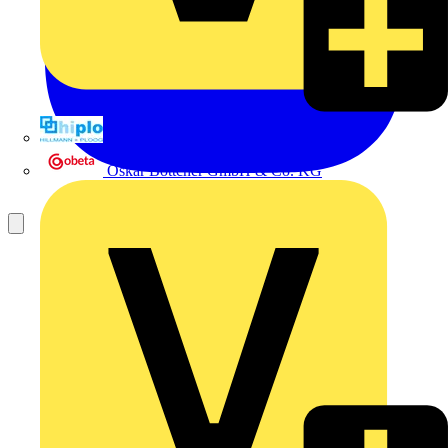
Hillmann & Ploog GmbH & Co. KG
Oskar Böttcher GmbH & Co. KG