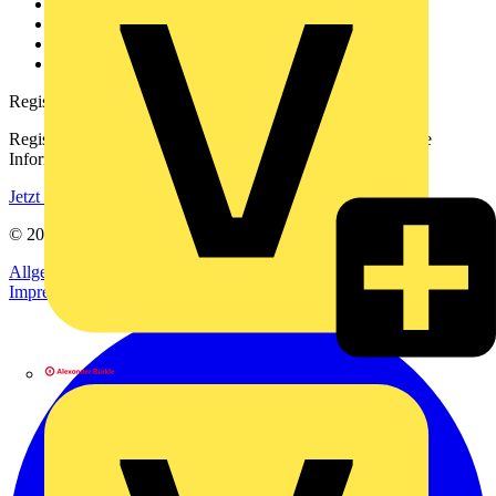
Kontakt
Downloadbereich (PDFs)
Häufig gestellte Fragen
voltimum.com
Registrierung
Registrieren Sie sich kostenlos und erhalten Sie stets aktuelle
Informationen aus der Elektroindustrie.
Jetzt registrieren
© 2002-
2026
Voltimum
Allgemeine Geschäftsbedingungen
Datenschutzerklärung
Impressum
Alexander Bürkle GmbH & Co. KG