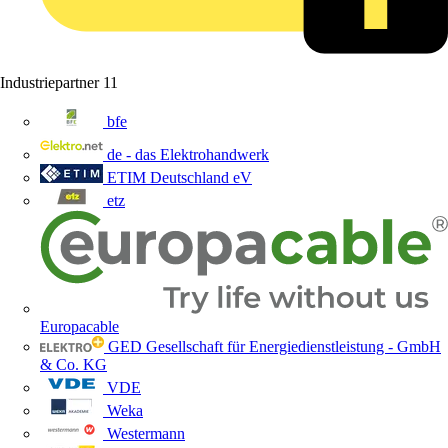
Industriepartner
11
bfe
de - das Elektrohandwerk
ETIM Deutschland eV
etz
Europacable
GED Gesellschaft für Energiedienstleistung - GmbH
& Co. KG
VDE
Weka
Westermann