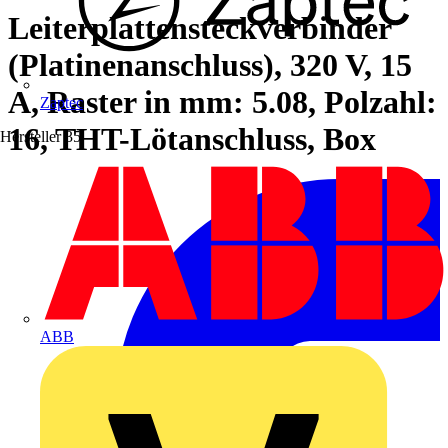
Leiterplattensteckverbinder
(Platinenanschluss), 320 V, 15
A, Raster in mm: 5.08, Polzahl:
Zaptec
16, THT-Lötanschluss, Box
Hersteller
35
ABB