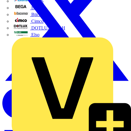
BALS
Bega
Bticino
Cimco
DOTLUX GmbH
Elso