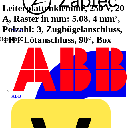
Leiterplattenklemme, 250 V, 20
A, Raster in mm: 5.08, 4 mm²,
Polzahl: 3, Zugbügelanschluss,
Zaptec
THT-Lötanschluss, 90°, Box
Hersteller
35
ABB