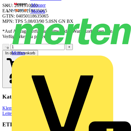
Megger
SKU: 2651910000
EAN: 04050118635065
Mersen
GTIN: 04050118635065
MPN: TPS 5.08/03/90 5.0SN GN BX
*Auf Anfrage verfügbar - bitte in den Warenkorb legen, um
Verfügbarkeit zu prüfen
−
+
Merten
In den Warenkorb
Kategorien
Klemmen, Steckverbinder & Verbindungselemente
Leiterplattensteckverbinder
ETIM Group