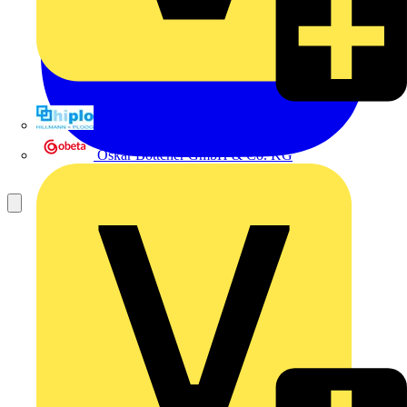
Hillmann & Ploog GmbH & Co. KG
Oskar Böttcher GmbH & Co. KG