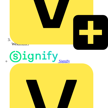
Weidmüller
Signify