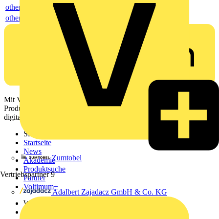
others
others
Mit Voltimum erhalten Elektrofachkräfte Zugang zu Branchennews,
Produktinformationen, Schulungen und Tools – alles auf einer
digitalen Plattform und Community.
Sitemap
Startseite
News
Zumtobel
Akademie
Produktsuche
Vertriebspartner
9
Partner
Voltimum+
Adalbert Zajadacz GmbH & Co. KG
Weitere Links
Über uns