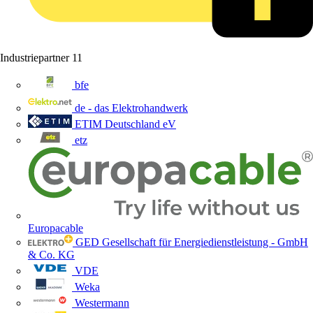
Industriepartner
11
bfe
de - das Elektrohandwerk
ETIM Deutschland eV
etz
Europacable
GED Gesellschaft für Energiedienstleistung - GmbH
& Co. KG
VDE
Weka
Westermann