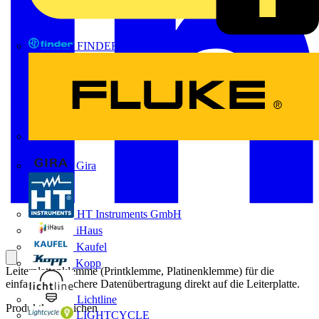
FINDER
FLUKE
Gira
HT Instruments GmbH
iHaus
Kaufel
Kopp
Leiterplattenklemme (Printklemme, Platinenklemme) für die
einfache und sichere Datenübertragung direkt auf die Leiterplatte.
Lichtline
Produktkennzeichen
LIGHTCYCLE