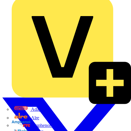
Adaptaflex
Alre
Amphenol FTG