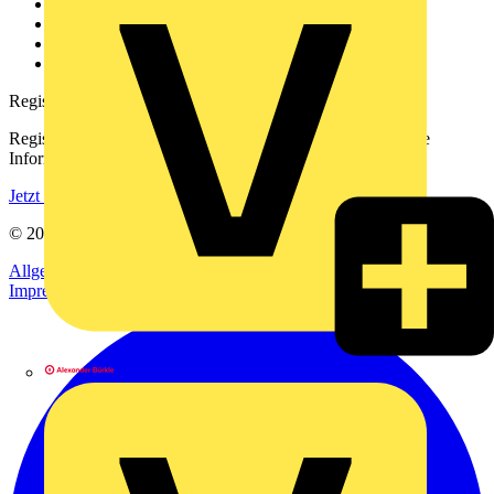
Kontakt
Downloadbereich (PDFs)
Häufig gestellte Fragen
voltimum.com
Registrierung
Registrieren Sie sich kostenlos und erhalten Sie stets aktuelle
Informationen aus der Elektroindustrie.
Jetzt registrieren
© 2002-
2026
Voltimum
Allgemeine Geschäftsbedingungen
Datenschutzerklärung
Impressum
Alexander Bürkle GmbH & Co. KG