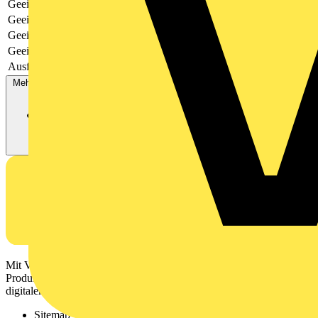
Geeignet für analoge Signale
Ja
Geeignet für digitale Signale
Nein
Geeignet für Ausgangskarte SPS
Nein
Geeignet für Eingangskarte SPS
Nein
Ausführung elektrischer Anschluss, feldseitig
Aderendhülse
Mehr anzeigen
Mit Voltimum erhalten Elektrofachkräfte Zugang zu Branchennews,
Produktinformationen, Schulungen und Tools – alles auf einer
digitalen Plattform und Community.
Sitemap