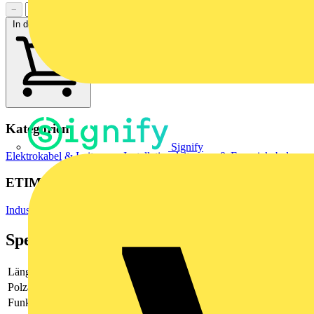
−
+
In den Warenkorb
Kategorien
Signify
Elektrokabel & Leitungen
Installationsleitungen & Energiekabel
ETIM Group
Industriesteuerungen SPS
Spezifikationen
Länge
5
Polzahl
40
Funktion
SPS-sonstige Geräte