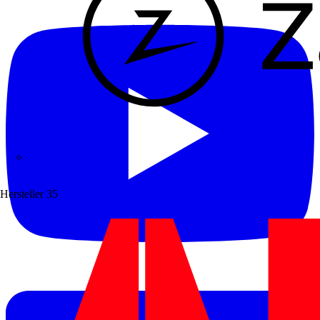
Zaptec
Hersteller
35