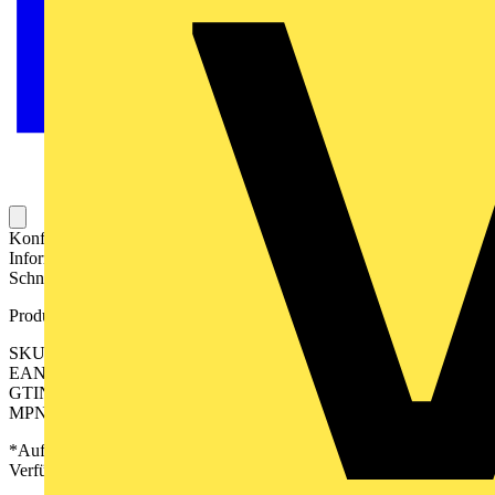
Konfektioniertes Kabel für die elektrische Verbindung und zur
Informationsübertragung zwischen der SPS und einer SPS-
Schnittstelle.
Produktkennzeichen
SKU: 2509360050
EAN: 04099986601307
GTIN: 04099986601307
MPN: PAC-FJ40-S-F-5M
*Auf Anfrage verfügbar - bitte in den Warenkorb legen, um
Verfügbarkeit zu prüfen