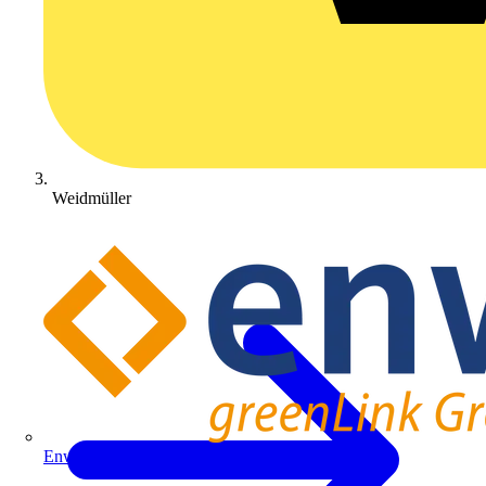
Weidmüller
Enwitec