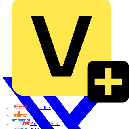
Adaptaflex
Alre
Amphenol FTG