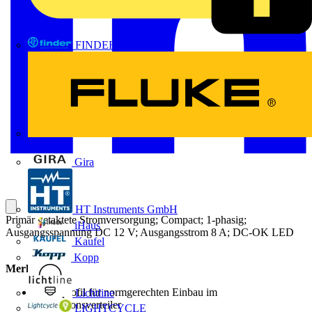
FINDER
FLUKE
Gira
HT Instruments GmbH
Primär getaktete Stromversorgung; Compact; 1-phasig;
iHaus
Ausgangsspannung DC 12 V; Ausgangsstrom 8 A; DC-OK LED
Kaufel
Kopp
Merkmale:
Stufenprofil für normgerechten Einbau im
Lichtline
Installationsverteiler
LIGHTCYCLE