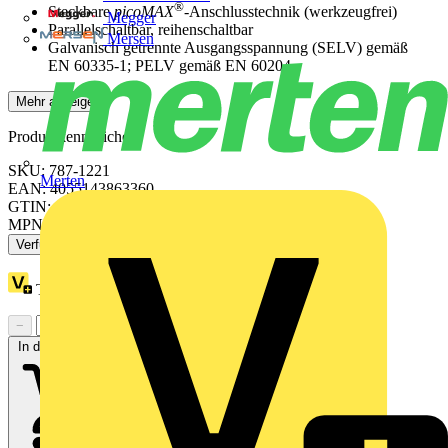
®
Steckbare
picoMAX
-Anschlusstechnik (werkzeugfrei)
Megger
Parallelschaltbar, reihenschaltbar
Mersen
Galvanisch getrennte Ausgangsspannung (SELV) gemäß
EN 60335-1; PELV gemäß EN 60204
Mehr anzeigen
Produktkennzeichen
SKU: 787-1221
Merten
EAN: 4055143863360
GTIN: 4055143863360
MPN: 787-1221
Verfügbar: 3 Händler
Treuepunkte:
132
−
+
In den Warenkorb