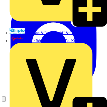
Hillmann & Ploog GmbH & Co. KG
Oskar Böttcher GmbH & Co. KG