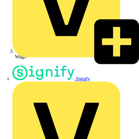
Wago
Signify