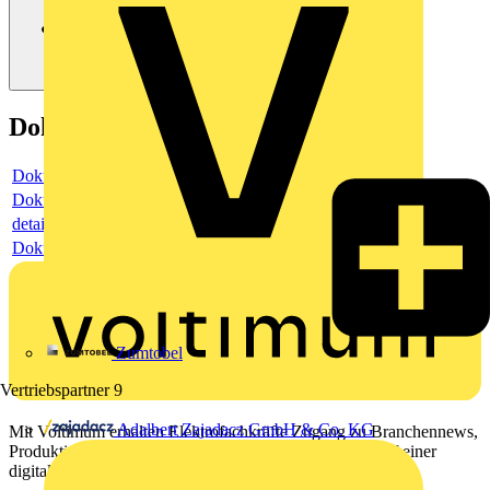
Dokumente
Dokument
Dokument
detail
Dokument
Zumtobel
Vertriebspartner
9
Adalbert Zajadacz GmbH & Co. KG
Mit Voltimum erhalten Elektrofachkräfte Zugang zu Branchennews,
Produktinformationen, Schulungen und Tools – alles auf einer
digitalen Plattform und Community.