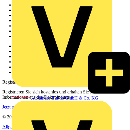
Sitemap
Startseite
News
Akademie
Produktsuche
Partner
Voltimum+
Weitere Links
Über uns
Kontakt
Downloadbereich (PDFs)
Häufig gestellte Fragen
voltimum.com
Registrierung
Registrieren Sie sich kostenlos und erhalten Sie stets aktuelle
Informationen aus der Elektroindustrie.
Alexander Bürkle GmbH & Co. KG
Jetzt registrieren
© 2002-
2026
Voltimum
Allgemeine Geschäftsbedingungen
Datenschutzerklärung