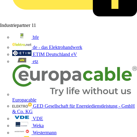
Industriepartner
11
bfe
de - das Elektrohandwerk
ETIM Deutschland eV
etz
Europacable
GED Gesellschaft für Energiedienstleistung - GmbH
& Co. KG
VDE
Weka
Westermann