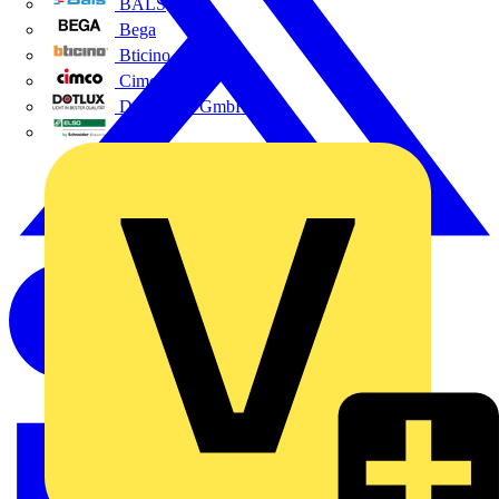
BALS
Bega
Bticino
Cimco
DOTLUX GmbH
Elso