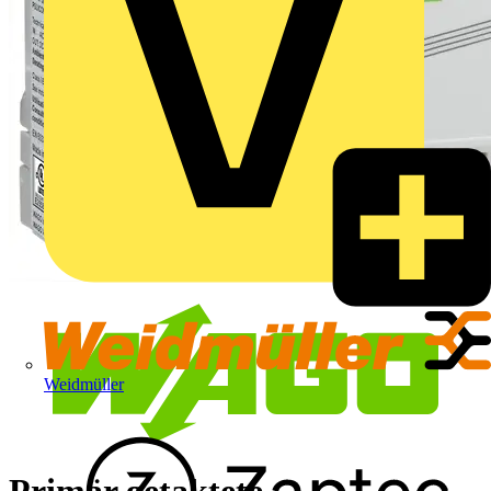
Weidmüller
Primär getaktete