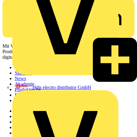
Mit Voltimum erhalten Elektrofachkräfte Zugang zu Branchennews,
Produktinformationen, Schulungen und Tools – alles auf einer
digitalen Plattform und Community.
Sitemap
Startseite
News
Akademie
eldis electro distributor GmbH
Produktsuche
Partner
Voltimum+
Weitere Links
Über uns
Kontakt
Downloadbereich (PDFs)
Häufig gestellte Fragen