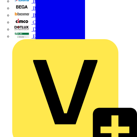
BALS
Bega
Bticino
Cimco
DOTLUX GmbH
Elso