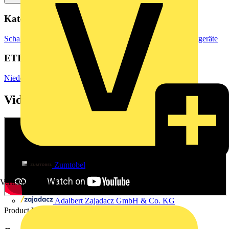
Kategorien
Schaltgeräte & Überstromschutz
Schaltgeräte
Industrieschaltgeräte
ETIM Group
Niederspannungsschaltgeräte
Videos
Zumtobel
Vertriebspartner
9
Adalbert Zajadacz GmbH & Co. KG
Product Video