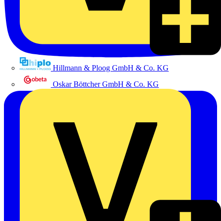
Hillmann & Ploog GmbH & Co. KG
Oskar Böttcher GmbH & Co. KG