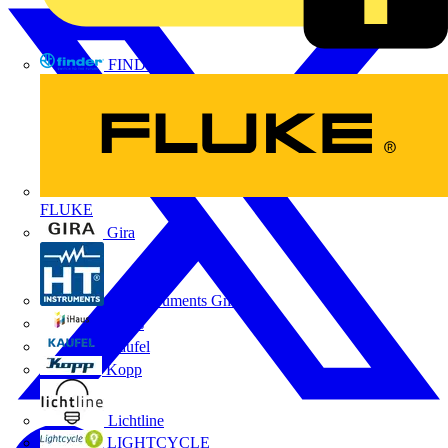
FINDER
FLUKE
Gira
HT Instruments GmbH
iHaus
Kaufel
Kopp
Lichtline
LIGHTCYCLE