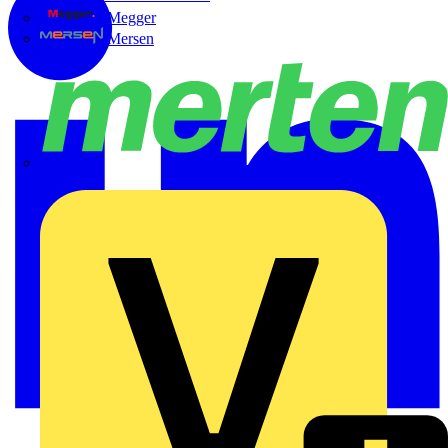
Megger
Mersen
Merten