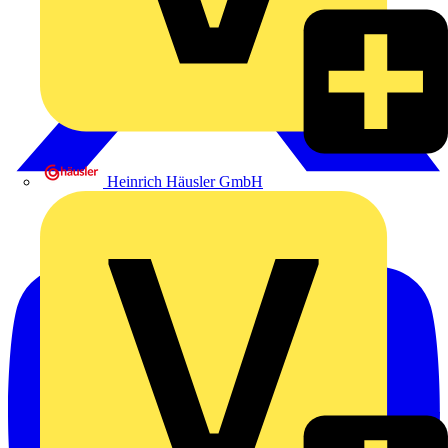
Heinrich Häusler GmbH