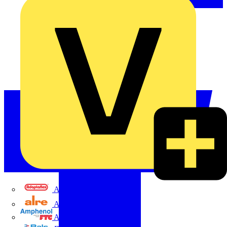
Adaptaflex
Alre
Amphenol FTG