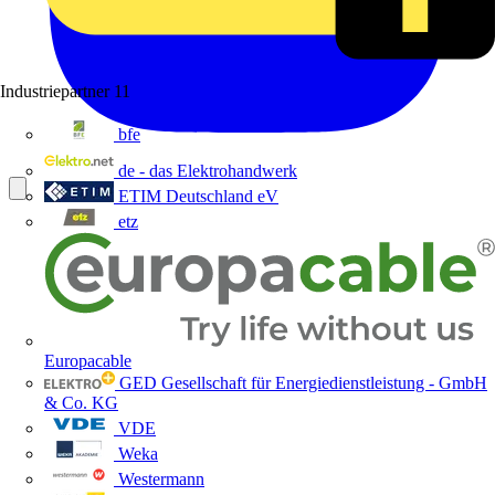
Industriepartner
11
bfe
de - das Elektrohandwerk
ETIM Deutschland eV
etz
Europacable
GED Gesellschaft für Energiedienstleistung - GmbH
& Co. KG
VDE
Weka
Westermann