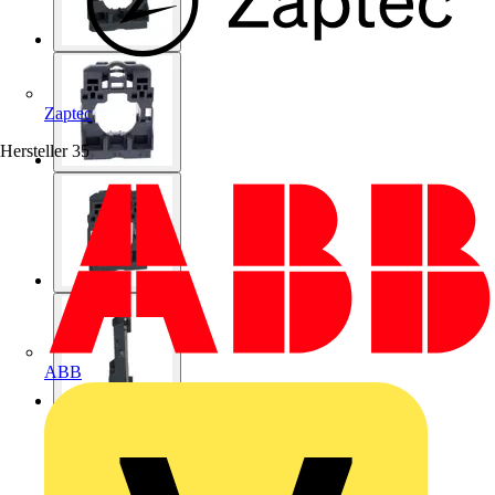
Zaptec
Hersteller
35
ABB