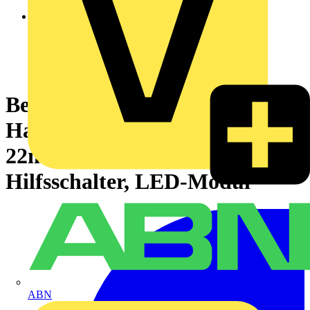
Befestigungsflansch, Adapter,
Harmony XB5, Kunststoff,
22mm, 30mm, für
Hilfsschalter, LED-Modul
ABN