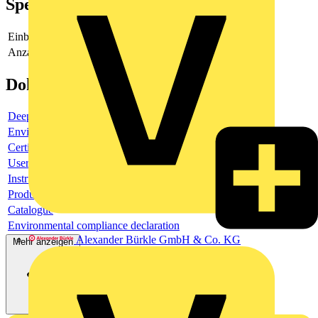
Spezifikationen
Einbaudurchmesser
22
Anzahl der einbaubaren Geräte
1
Dokumente
Deeplink product page
Environmental compliance declaration
Certificate
User guide
Instruction sheet
Product data sheet
Catalogue
Environmental compliance declaration
Alexander Bürkle GmbH & Co. KG
Mehr anzeigen