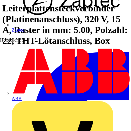
Leiterplattensteckverbinder
(Platinenanschluss), 320 V, 15
A, Raster in mm: 5.00, Polzahl:
Zaptec
22, THT-Lötanschluss, Box
Hersteller
35
ABB