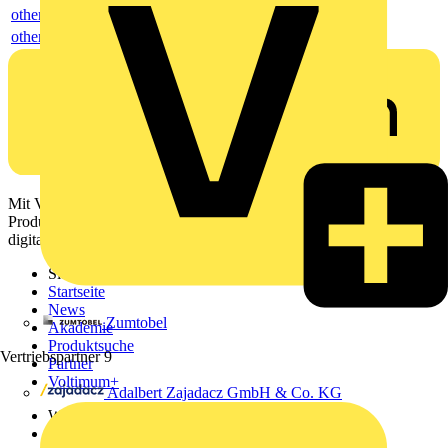
others
others
Mit Voltimum erhalten Elektrofachkräfte Zugang zu Branchennews,
Produktinformationen, Schulungen und Tools – alles auf einer
digitalen Plattform und Community.
Sitemap
Startseite
News
Zumtobel
Akademie
Produktsuche
Vertriebspartner
9
Partner
Voltimum+
Adalbert Zajadacz GmbH & Co. KG
Weitere Links
Über uns