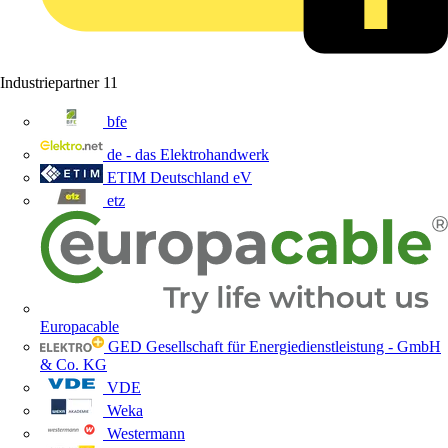
Industriepartner
11
bfe
de - das Elektrohandwerk
ETIM Deutschland eV
etz
Europacable
GED Gesellschaft für Energiedienstleistung - GmbH
& Co. KG
VDE
Weka
Westermann