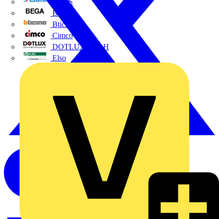
BALS
Bega
Bticino
Cimco
DOTLUX GmbH
Elso