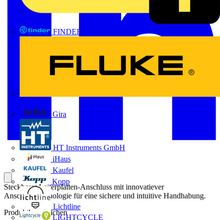
FINDER
FLUKE
Gira
HT Instruments GmbH
iHaus
Kaufel
Kopp
Steckbarer Leiterplatten-Anschluss mit innovatiever
Anschlusstechnologie für eine sichere und intuitive Handhabung.
Lichtline
Produktkennzeichen
LIGHTCYCLE