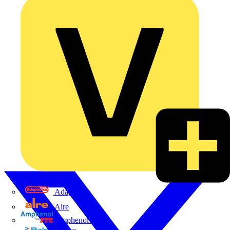
Adaptaflex
Alre
Amphenol FTG