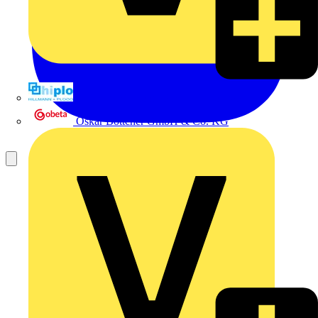
Hillmann & Ploog GmbH & Co. KG
Oskar Böttcher GmbH & Co. KG