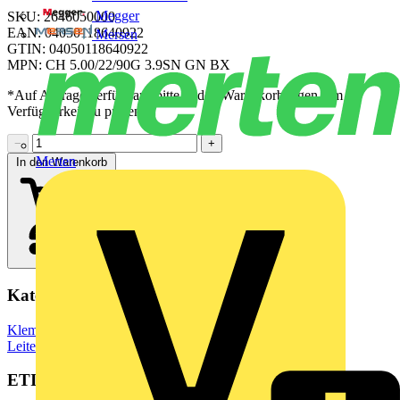
Megger
SKU: 2646050000
EAN: 04050118640922
Mersen
GTIN: 04050118640922
MPN: CH 5.00/22/90G 3.9SN GN BX
*Auf Anfrage verfügbar - bitte in den Warenkorb legen, um
Verfügbarkeit zu prüfen
−
+
Merten
In den Warenkorb
Kategorien
Klemmen, Steckverbinder & Verbindungselemente
Leiterplattensteckverbinder
ETIM Group