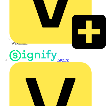
Weidmüller
Signify