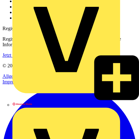
Kontakt
Downloadbereich (PDFs)
Häufig gestellte Fragen
voltimum.com
Registrierung
Registrieren Sie sich kostenlos und erhalten Sie stets aktuelle
Informationen aus der Elektroindustrie.
Jetzt registrieren
© 2002-
2026
Voltimum
Allgemeine Geschäftsbedingungen
Datenschutzerklärung
Impressum
Alexander Bürkle GmbH & Co. KG