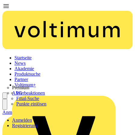
Startseite
News
Akademie
Produktsuche
Partner
Voltimum+
Premium
AEG
Werbeaktionen
Filial-Suche
Punkte einlösen
Anmelden
Registrierung
Anmelden
Registrierung