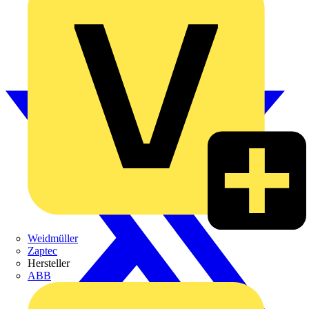
Weidmüller
Zaptec
Hersteller
ABB