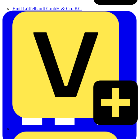
Emil Löffelhardt GmbH & Co. KG
Hardy Schmitz