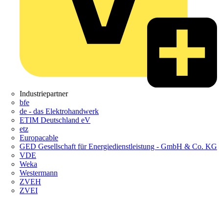
Industriepartner
bfe
de - das Elektrohandwerk
ETIM Deutschland eV
etz
Europacable
GED Gesellschaft für Energiedienstleistung - GmbH & Co. KG
VDE
Weka
Westermann
ZVEH
ZVEI