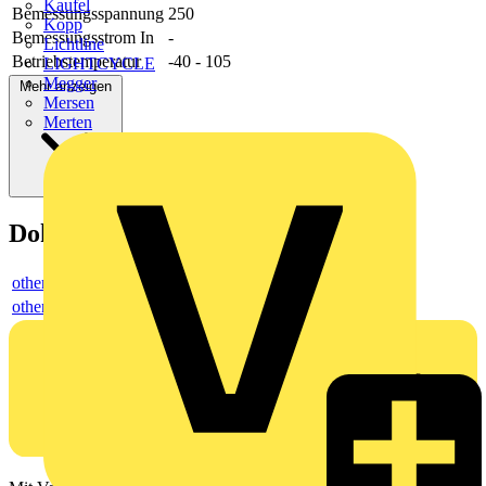
Kaufel
Bemessungsspannung
250
Kopp
Bemessungsstrom In
-
Lichtline
Betriebstemperatur
-40 - 105
LIGHTCYCLE
Megger
Mehr anzeigen
Mersen
Merten
Dokumente
others
others