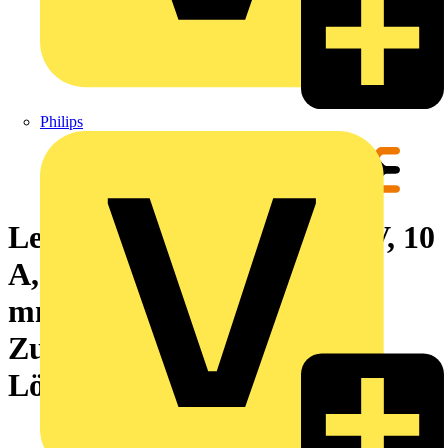
Philips
Leiterplattenklemme, 250 V, 10
A, Raster in mm: 3.81, 1.5
mm², Polzahl: 7,
Zugbügelanschluss, THT-
Lötanschluss, 90°, Box