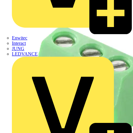
Enwitec
Interact
JUNG
LEDVANCE