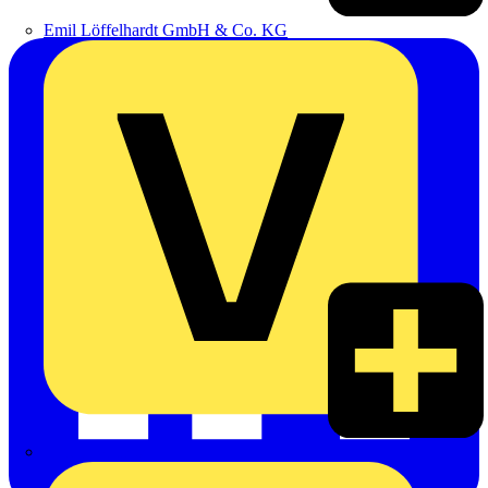
Emil Löffelhardt GmbH & Co. KG
Hardy Schmitz