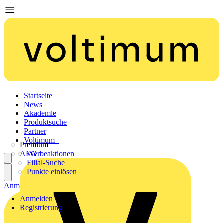
Startseite
News
Akademie
Produktsuche
Partner
Voltimum+
Premium
AEG
Werbeaktionen
Filial-Suche
Punkte einlösen
Anmelden
Registrierung
Anmelden
Registrierung