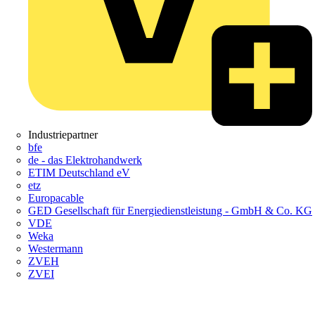
Industriepartner
bfe
de - das Elektrohandwerk
ETIM Deutschland eV
etz
Europacable
GED Gesellschaft für Energiedienstleistung - GmbH & Co. KG
VDE
Weka
Westermann
ZVEH
ZVEI