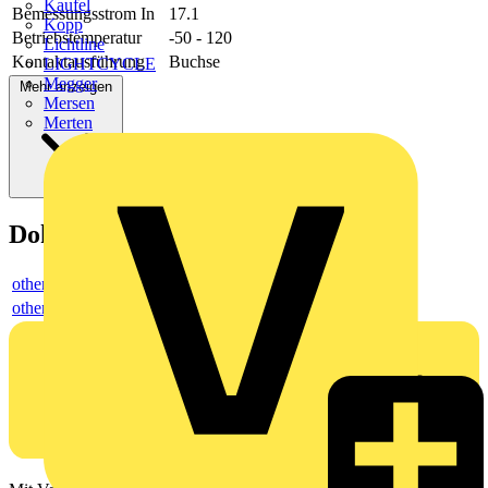
Kaufel
Bemessungsstrom In
17.1
Kopp
Betriebstemperatur
-50 - 120
Lichtline
Kontaktausführung
Buchse
LIGHTCYCLE
Megger
Mehr anzeigen
Mersen
Merten
Dokumente
others
others