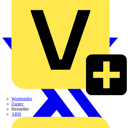
Weidmüller
Zaptec
Hersteller
ABB