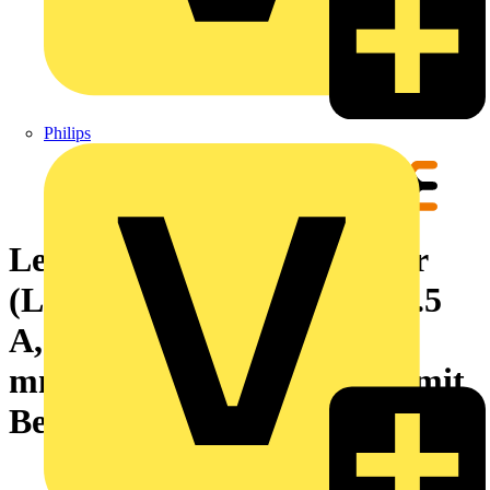
Philips
Leiterplattensteckverbinder
(Leiteranschluss), 160 V, 17.5
A, Raster in mm: 3.50, 1.5
mm², Polzahl: 4, PUSH IN mit
Betätigungselement, Box