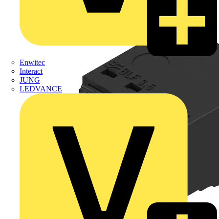
Enwitec
Interact
JUNG
LEDVANCE