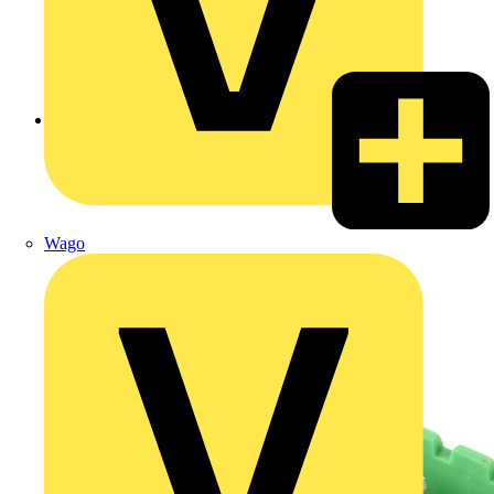
Zurück zu Produkte
Wago