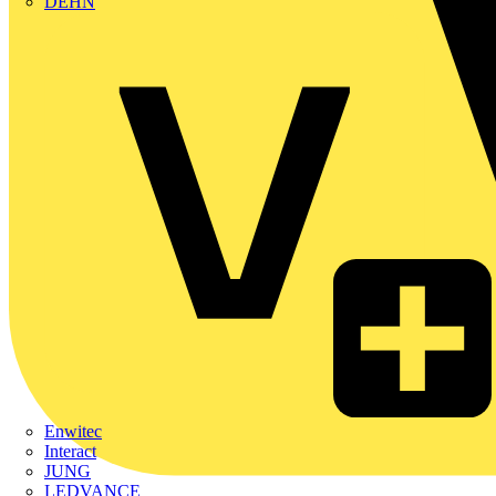
DEHN
Enwitec
Interact
JUNG
LEDVANCE