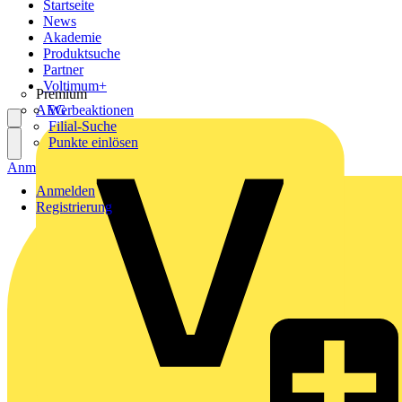
Startseite
News
Akademie
Produktsuche
Partner
Voltimum+
Premium
AEG
Werbeaktionen
Filial-Suche
Punkte einlösen
Anmelden
Registrierung
Anmelden
Registrierung