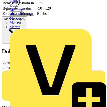
Kaufel
Bemessungsstrom In
17.1
Kopp
Betriebstemperatur
-50 - 120
Lichtline
Kontaktausführung
Buchse
LIGHTCYCLE
Megger
Mehr anzeigen
Mersen
Merten
Dokumente
others
others