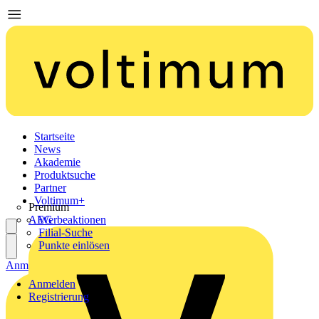
Startseite
News
Akademie
Produktsuche
Partner
Voltimum+
Premium
AEG
Werbeaktionen
Filial-Suche
Punkte einlösen
Anmelden
Registrierung
Anmelden
Registrierung