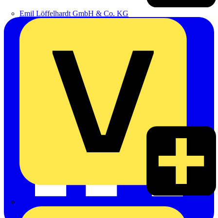
Emil Löffelhardt GmbH & Co. KG
Hardy Schmitz