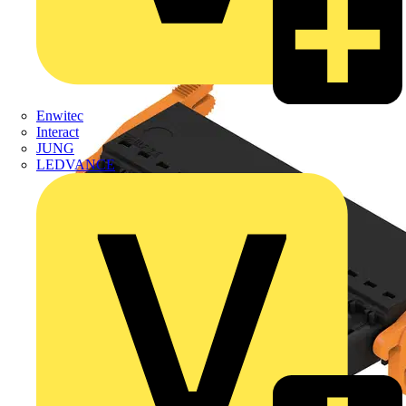
Enwitec
Interact
JUNG
LEDVANCE