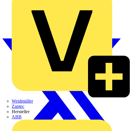
Weidmüller
Zaptec
Hersteller
ABB