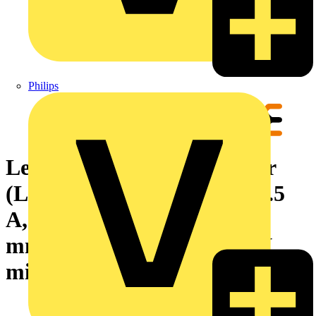
Philips
Leiterplattensteckverbinder
(Leiteranschluss), 160 V, 17.5
A, Raster in mm: 3.50, 1.5
mm², Polzahl: 15, PUSH IN
mit Betätigungselement, Box