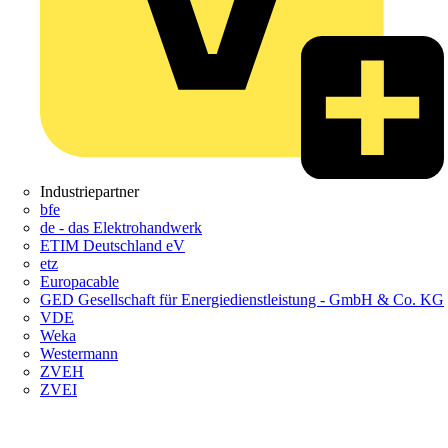
Industriepartner
bfe
de - das Elektrohandwerk
ETIM Deutschland eV
etz
Europacable
GED Gesellschaft für Energiedienstleistung - GmbH & Co. KG
VDE
Weka
Westermann
ZVEH
ZVEI