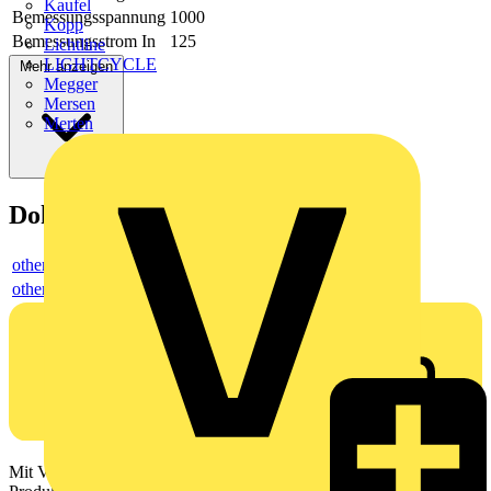
Kaufel
Bemessungsspannung
1000
Kopp
Bemessungsstrom In
125
Lichtline
LIGHTCYCLE
Mehr anzeigen
Megger
Mersen
Merten
Dokumente
others
others
Mit Voltimum erhalten Elektrofachkräfte Zugang zu Branchennews,