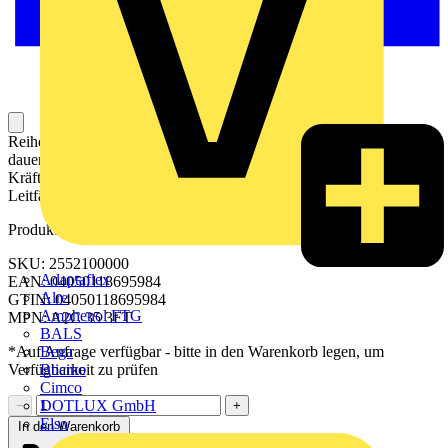
Reihenklemme zum Anschließen oder Verbinden von Leitern mit
dauerhaft sicherem Kontakt. Gehärteter Stahl hält den mechanischen
Kräften stand, Zinn-beschichtetes Kupfer sorgt für beste
Leitfähigkeit.
Produktkennzeichen
SKU: 2552100000
Adaptaflex
EAN: 04050118695984
Alre
GTIN: 04050118695984
Amphenol FTG
MPN: A2C 35 3FT
BALS
Bega
*Auf Anfrage verfügbar - bitte in den Warenkorb legen, um
Bticino
Verfügbarkeit zu prüfen
Cimco
DOTLUX GmbH
−
+
Elso
In den Warenkorb