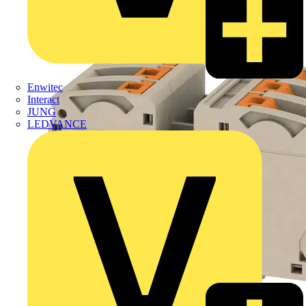
Enwitec
Interact
JUNG
LEDVANCE