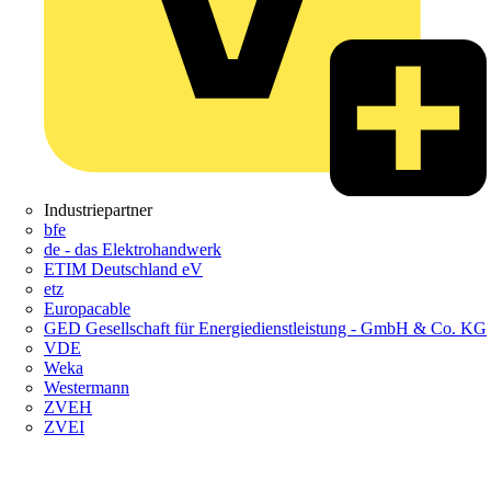
Industriepartner
bfe
de - das Elektrohandwerk
ETIM Deutschland eV
etz
Europacable
GED Gesellschaft für Energiedienstleistung - GmbH & Co. KG
VDE
Weka
Westermann
ZVEH
ZVEI