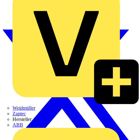
Weidmüller
Zaptec
Hersteller
ABB