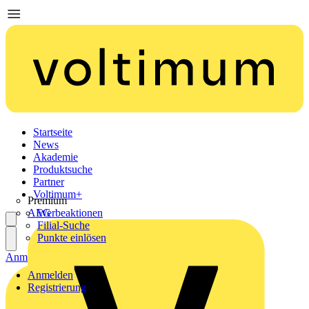
Startseite
News
Akademie
Produktsuche
Partner
Voltimum+
Premium
AEG
Werbeaktionen
Filial-Suche
Punkte einlösen
Anmelden
Registrierung
Anmelden
Registrierung