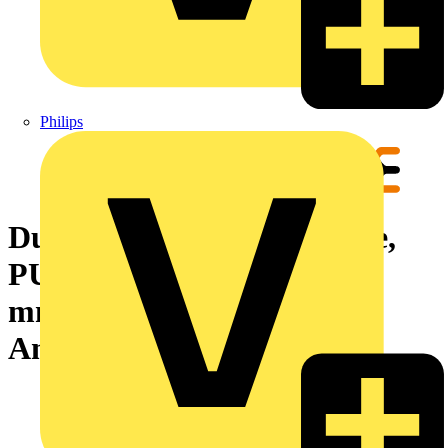
Philips
Durchgangs-Reihenklemme,
PUSH IN, dunkelbeige, 35
mm², 125 A, 1000 V, Anzahl
Anschlüsse: 6