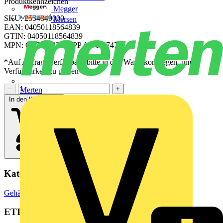
Produktkennzeichen
Megger
SKU: 2554840000
Mersen
EAN: 04050118564839
GTIN: 04050118564839
MPN: CH20M22 S PPP AGY 3747
*Auf Anfrage verfügbar - bitte in den Warenkorb legen, um
Verfügbarkeit zu prüfen
−
+
Merten
In den Warenkorb
Kategorien
Gehäuse & Schaltschränke
Elektrogehäuse
ETIM Group