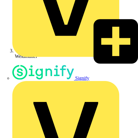
Weidmüller
Signify