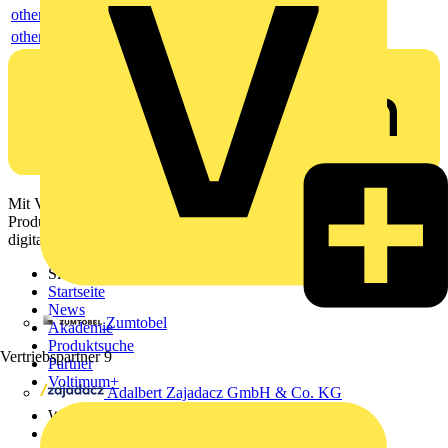
others
others
Mit Voltimum erhalten Elektrofachkräfte Zugang zu Branchennews,
Produktinformationen, Schulungen und Tools – alles auf einer
digitalen Plattform und Community.
Sitemap
Startseite
News
Zumtobel
Akademie
Produktsuche
Vertriebspartner
9
Partner
Voltimum+
Adalbert Zajadacz GmbH & Co. KG
Weitere Links
Über uns