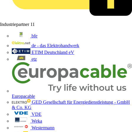
Industriepartner
11
bfe
de - das Elektrohandwerk
ETIM Deutschland eV
etz
Europacable
GED Gesellschaft für Energiedienstleistung - GmbH
& Co. KG
VDE
Weka
Westermann