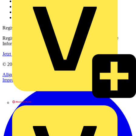
Kontakt
Downloadbereich (PDFs)
Häufig gestellte Fragen
voltimum.com
Registrierung
Registrieren Sie sich kostenlos und erhalten Sie stets aktuelle
Informationen aus der Elektroindustrie.
Jetzt registrieren
© 2002-
2026
Voltimum
Allgemeine Geschäftsbedingungen
Datenschutzerklärung
Impressum
Alexander Bürkle GmbH & Co. KG