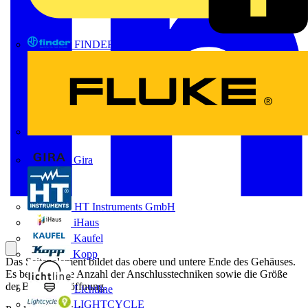
FINDER
FLUKE
Gira
HT Instruments GmbH
iHaus
Kaufel
Kopp
Das Seitenelement bildet das obere und untere Ende des Gehäuses.
Es bestimmt die Anzahl der Anschlusstechniken sowie die Größe
der Belüftungsöffnung.
Lichtline
LIGHTCYCLE