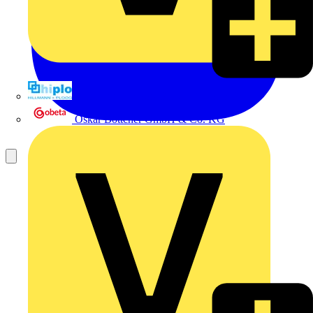
Hillmann & Ploog GmbH & Co. KG
Oskar Böttcher GmbH & Co. KG