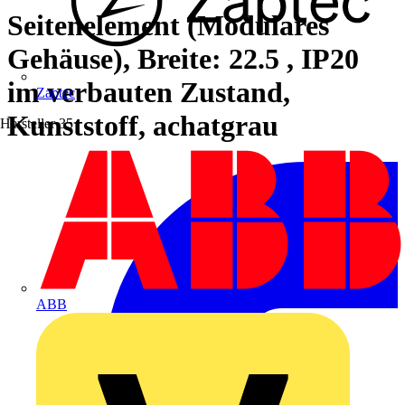
Seitenelement (Modulares
Gehäuse), Breite: 22.5 , IP20
im verbauten Zustand,
Zaptec
Kunststoff, achatgrau
Hersteller
35
ABB