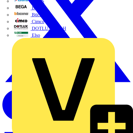
BALS
Bega
Bticino
Cimco
DOTLUX GmbH
Elso