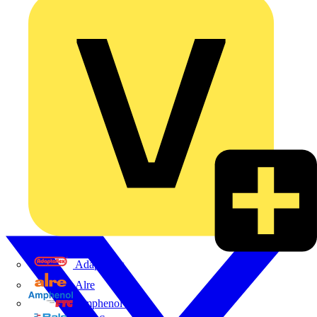
Adaptaflex
Alre
Amphenol FTG