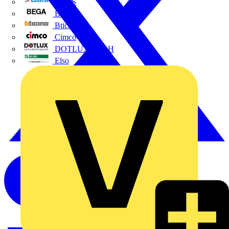
BALS
Bega
Bticino
Cimco
DOTLUX GmbH
Elso