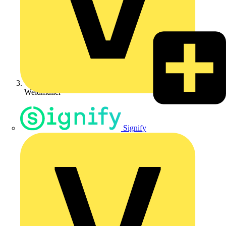
Weidmüller
Signify