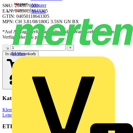
Megger
SKU: 2643670000
EAN: 04050118643305
Mersen
GTIN: 04050118643305
MPN: CH 3.81/08/180G 3.5SN GN BX
*Auf Anfrage verfügbar - bitte in den Warenkorb legen, um
Verfügbarkeit zu prüfen
−
+
Merten
In den Warenkorb
Kategorien
Klemmen, Steckverbinder & Verbindungselemente
Leiterplattensteckverbinder
ETIM Group