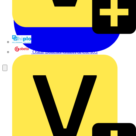
Hillmann & Ploog GmbH & Co. KG
Oskar Böttcher GmbH & Co. KG