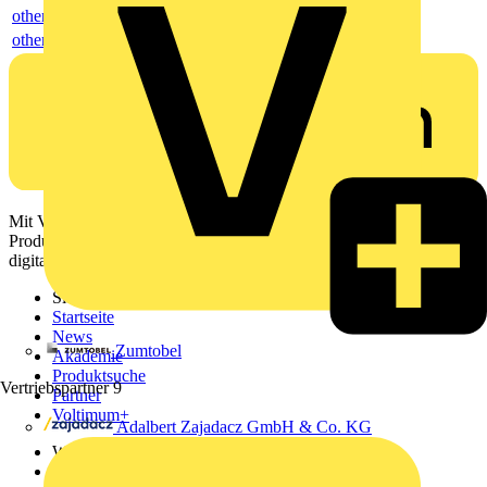
others
others
Mit Voltimum erhalten Elektrofachkräfte Zugang zu Branchennews,
Produktinformationen, Schulungen und Tools – alles auf einer
digitalen Plattform und Community.
Sitemap
Startseite
News
Zumtobel
Akademie
Produktsuche
Vertriebspartner
9
Partner
Voltimum+
Adalbert Zajadacz GmbH & Co. KG
Weitere Links
Über uns