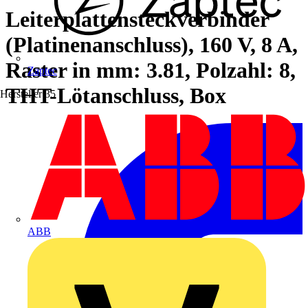
Leiterplattensteckverbinder
(Platinenanschluss), 160 V, 8 A,
Raster in mm: 3.81, Polzahl: 8,
Zaptec
THT-Lötanschluss, Box
Hersteller
35
ABB