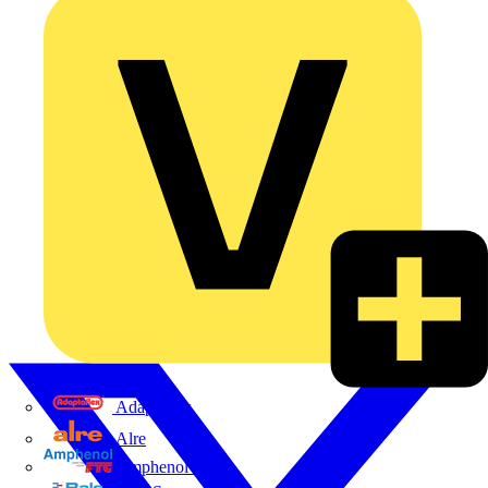
Adaptaflex
Alre
Amphenol FTG