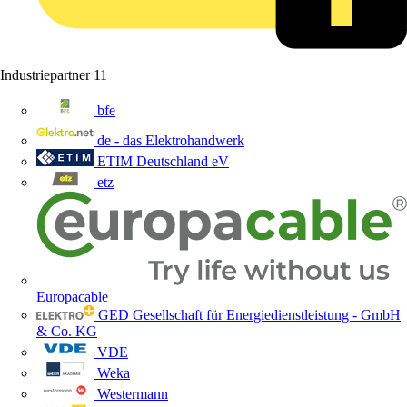
Industriepartner
11
bfe
de - das Elektrohandwerk
ETIM Deutschland eV
etz
Europacable
GED Gesellschaft für Energiedienstleistung - GmbH
& Co. KG
VDE
Weka
Westermann