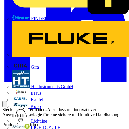
FINDER
FLUKE
Gira
HT Instruments GmbH
iHaus
Kaufel
Kopp
Steckbarer Leiterplatten-Anschluss mit innovatiever
Anschlusstechnologie für eine sichere und intuitive Handhabung.
Lichtline
Produktkennzeichen
LIGHTCYCLE