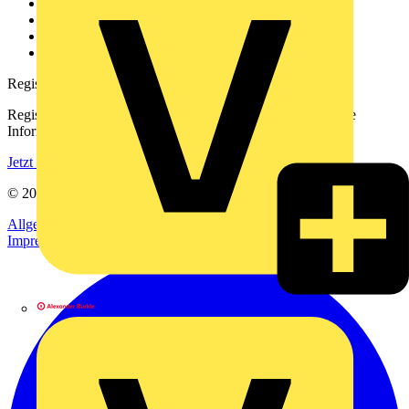
Kontakt
Downloadbereich (PDFs)
Häufig gestellte Fragen
voltimum.com
Registrierung
Registrieren Sie sich kostenlos und erhalten Sie stets aktuelle
Informationen aus der Elektroindustrie.
Jetzt registrieren
© 2002-
2026
Voltimum
Allgemeine Geschäftsbedingungen
Datenschutzerklärung
Impressum
Alexander Bürkle GmbH & Co. KG