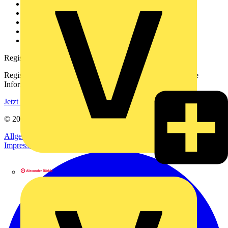
Über uns
Kontakt
Downloadbereich (PDFs)
Häufig gestellte Fragen
voltimum.com
Registrierung
Registrieren Sie sich kostenlos und erhalten Sie stets aktuelle
Informationen aus der Elektroindustrie.
Jetzt registrieren
© 2002-
2026
Voltimum
Allgemeine Geschäftsbedingungen
Datenschutzerklärung
Impressum
Alexander Bürkle GmbH & Co. KG