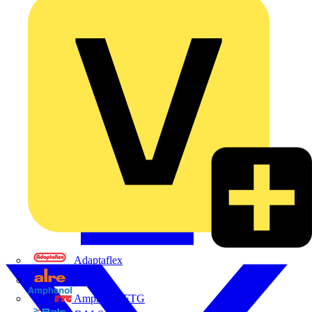
Adaptaflex
Alre
Amphenol FTG