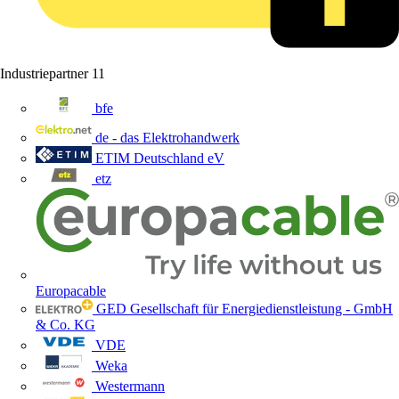
Industriepartner
11
bfe
de - das Elektrohandwerk
ETIM Deutschland eV
etz
Europacable
GED Gesellschaft für Energiedienstleistung - GmbH
& Co. KG
VDE
Weka
Westermann