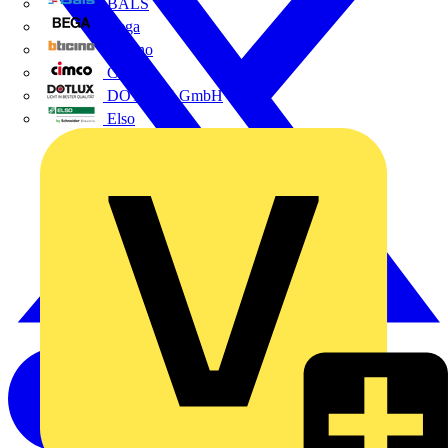
BALS
Bega
Bticino
Cimco
DOTLUX GmbH
Elso