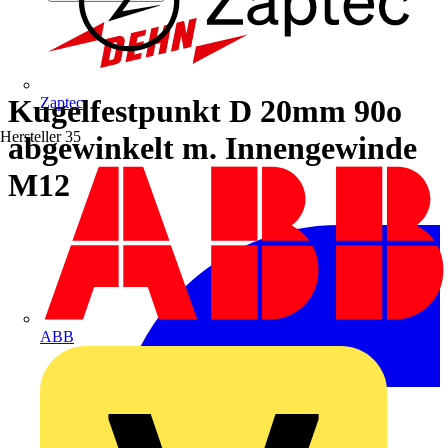
Kugelfestpunkt D 20mm 90o
Zaptec
Hersteller
35
abgewinkelt m. Innengewinde
M12
ABB