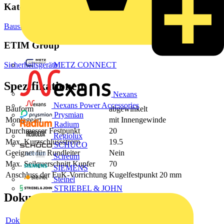
Kategorien
Baustoffe & Verbrauchsmaterialien
Befestigungsmittel & Schrauben
ETIM Group
METZ CONNECT
Sicherheitsgeräte
Spezifikationen
Nexans
Nexans Power Accessories
Bauform
abgewinkelt
Prysmian
Montageart
mit Innengewinde
Radium
Durchmesser Festpunkt
20
Regiolux
Max. Kurzschlussstrom
19.5
SCHÜCO
Geeignet für Rundleiter
Nein
Scireum
Max. Seilquerschnitt Kupfer
70
SIEMENS
Anschluss der EuK-Vorrichtung
Kugelfestpunkt 20 mm
Steinel
STRIEBEL & JOHN
Dokumente
Dokument