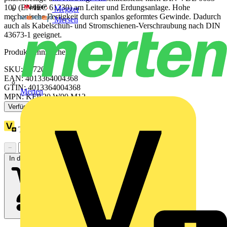
100 (EN/IEC 61230) am Leiter und Erdungsanlage. Hohe
Megger
mechanische Festigkeit durch spanlos geformtes Gewinde. Dadurch
Mersen
auch als Kabelschuh- und Stromschienen-Verschraubung nach DIN
43673-1 geeignet.
Produktkennzeichen
SKU: 707200
EAN: 4013364004368
GTIN: 4013364004368
Merten
MPN: KFP 20 W90 M12
Verfügbar: 1 Händler
Treuepunkte:
1
−
+
In den Warenkorb