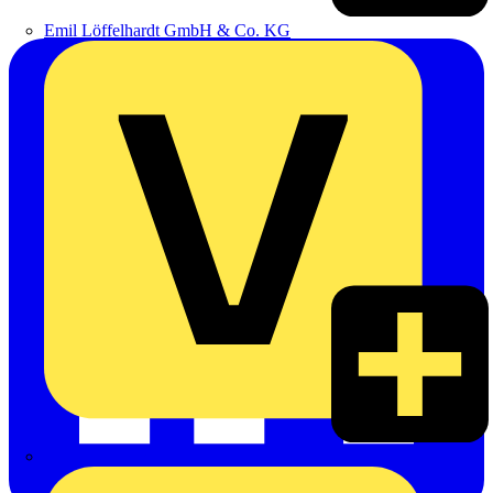
Emil Löffelhardt GmbH & Co. KG
Hardy Schmitz