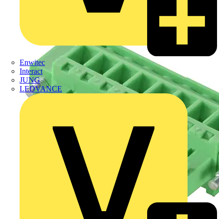
Enwitec
Interact
JUNG
LEDVANCE