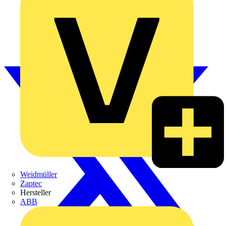
Weidmüller
Zaptec
Hersteller
ABB