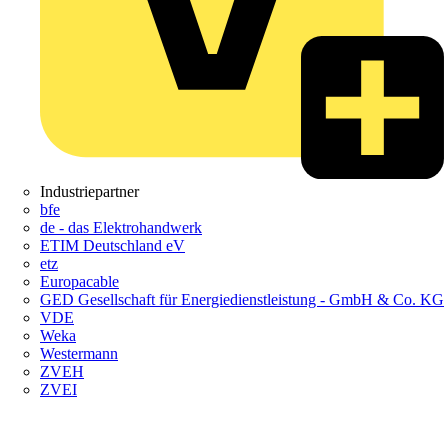
Industriepartner
bfe
de - das Elektrohandwerk
ETIM Deutschland eV
etz
Europacable
GED Gesellschaft für Energiedienstleistung - GmbH & Co. KG
VDE
Weka
Westermann
ZVEH
ZVEI