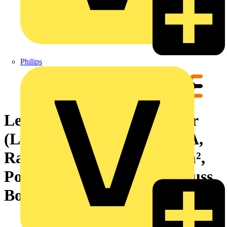
Philips
Leiterplattensteckverbinder
(Leiteranschluss), 160 V, 8 A,
Raster in mm: 3.81, 1.5 mm²,
Polzahl: 8, Zugbügelanschluss,
Box