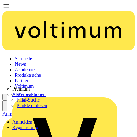
Startseite
News
Akademie
Produktsuche
Partner
Voltimum+
Premium
AEG
Werbeaktionen
Filial-Suche
Punkte einlösen
Anmelden
Registrierung
Anmelden
Registrierung