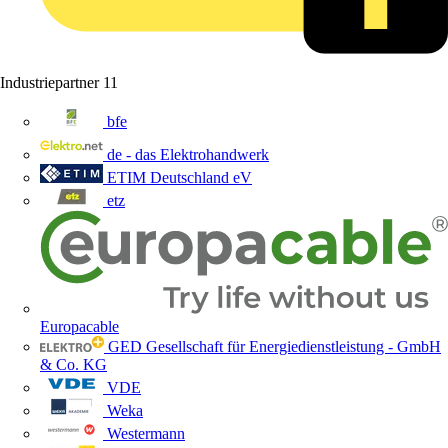
Industriepartner
11
bfe
de - das Elektrohandwerk
ETIM Deutschland eV
etz
Europacable
GED Gesellschaft für Energiedienstleistung - GmbH
& Co. KG
VDE
Weka
Westermann