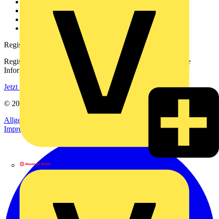
Kontakt
Downloadbereich (PDFs)
Häufig gestellte Fragen
voltimum.com
Registrierung
Registrieren Sie sich kostenlos und erhalten Sie stets aktuelle
Informationen aus der Elektroindustrie.
Jetzt registrieren
© 2002-
2026
Voltimum
Allgemeine Geschäftsbedingungen
Datenschutzerklärung
Impressum
Alexander Bürkle GmbH & Co. KG