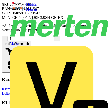
Megger
SKU: 2645430000
EAN: 04050118641547
Mersen
GTIN: 04050118641547
MPN: CH 5.00/04/180F 3.9SN GN BX
*Auf Anfrage verfügbar - bitte in den Warenkorb legen, um
Verfügbarkeit zu prüfen
−
+
Merten
In den Warenkorb
Kategorien
Klemmen, Steckverbinder & Verbindungselemente
Leiterplattensteckverbinder
ETIM Group