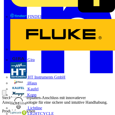
FINDER
FLUKE
Gira
HT Instruments GmbH
iHaus
Kaufel
Kopp
Steckbarer Leiterplatten-Anschluss mit innovatiever
Anschlusstechnologie für eine sichere und intuitive Handhabung.
Lichtline
Produktkennzeichen
LIGHTCYCLE