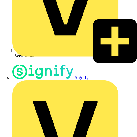
Weidmüller
Signify