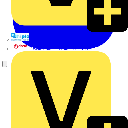
Hillmann & Ploog GmbH & Co. KG
Oskar Böttcher GmbH & Co. KG