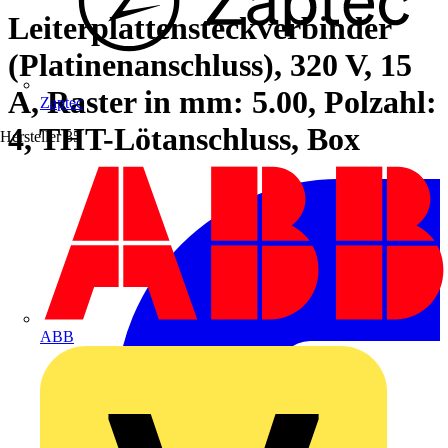
Leiterplattensteckverbinder
(Platinenanschluss), 320 V, 15
A, Raster in mm: 5.00, Polzahl:
Zaptec
4, THT-Lötanschluss, Box
Hersteller
35
ABB