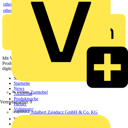
others
others
Mit Voltimum erhalten Elektrofachkräfte Zugang zu Branchennews,
Produktinformationen, Schulungen und Tools – alles auf einer
digitalen Plattform und Community.
Sitemap
Startseite
News
Zumtobel
Akademie
Produktsuche
Vertriebspartner
9
Partner
Voltimum+
Adalbert Zajadacz GmbH & Co. KG
Weitere Links
Über uns