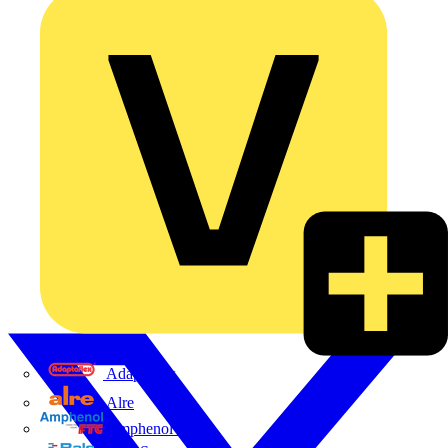
Adaptaflex
Alre
Amphenol FTG