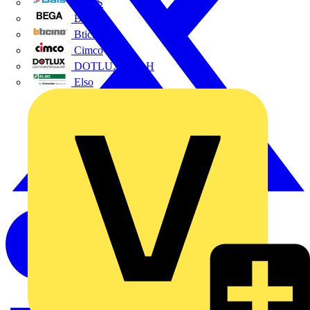
BALS
Bega
Bticino
Cimco
DOTLUX GmbH
Elso