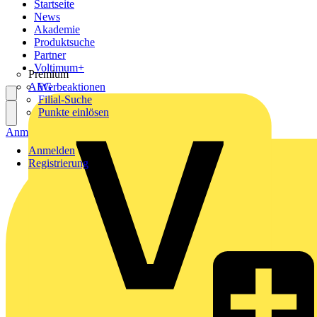
Startseite
News
Akademie
Produktsuche
Partner
Voltimum+
Premium
AEG
Werbeaktionen
Filial-Suche
Punkte einlösen
Anmelden
Registrierung
Anmelden
Registrierung