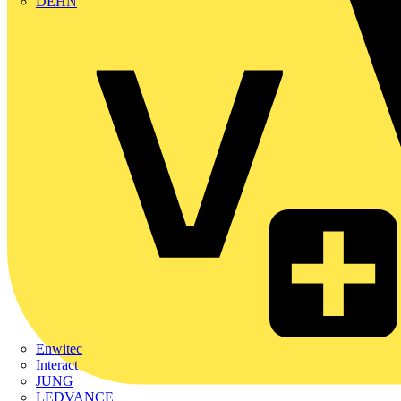
DEHN
Enwitec
Interact
JUNG
LEDVANCE