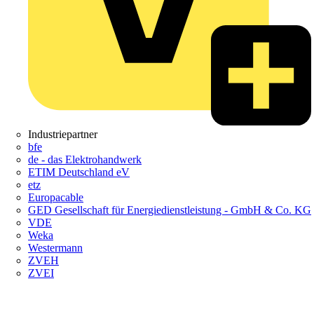
Industriepartner
bfe
de - das Elektrohandwerk
ETIM Deutschland eV
etz
Europacable
GED Gesellschaft für Energiedienstleistung - GmbH & Co. KG
VDE
Weka
Westermann
ZVEH
ZVEI