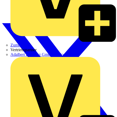
Zumtobel
Vertriebspartner
Adalbert Zajadacz GmbH & Co. KG