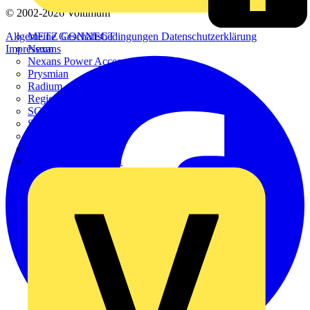
© 2002-
2026
Voltimum
Allgemeine Geschäftsbedingungen
Datenschutzerklärung
METZ CONNECT
Impressum
Nexans
Nexans Power Accessories
Prysmian
Radium
Regiolux
SCHÜCO
Scireum
SIEMENS
Steinel
STRIEBEL & JOHN