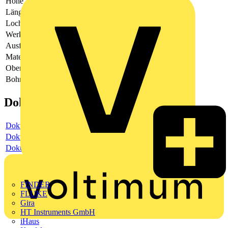
Höhe
7.5
Länge
1000
Lochform
Vierkantloch
Werkstoff
Stahl
Ausführung
sonstige
Materialstärke
1
Oberflächenschutz
-
Bohrlochabstand mittig
-
Dokumente
Dokument
Dokument
Dokument
FINDER
FLUKE
Gira
HT Instruments GmbH
iHaus