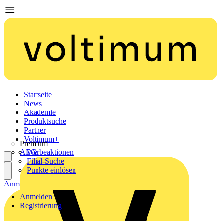
Startseite
News
Akademie
Produktsuche
Partner
Voltimum+
Premium
AEG
Werbeaktionen
Filial-Suche
Punkte einlösen
Anmelden
Registrierung
Anmelden
Registrierung