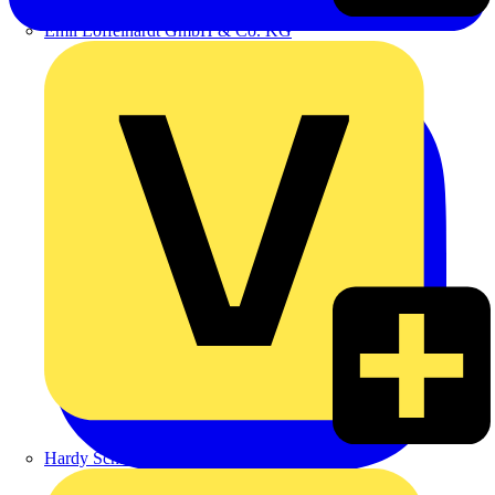
Emil Löffelhardt GmbH & Co. KG
Hardy Schmitz