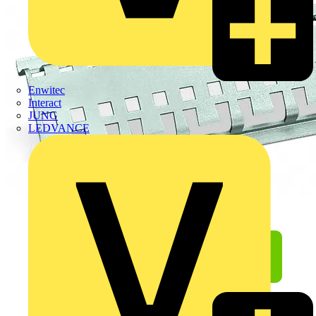
Enwitec
Interact
JUNG
LEDVANCE