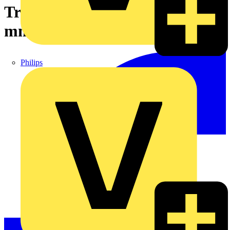
Tragschiene,spezialgelocht,1000
mm lang,silberfarben
Philips