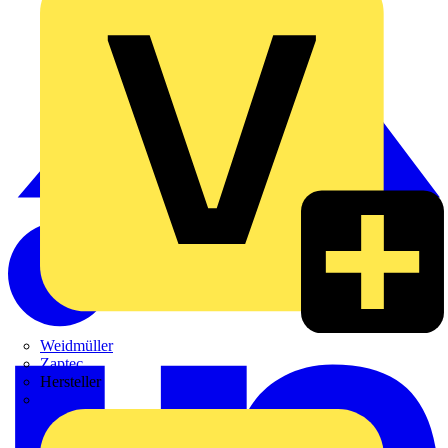
Weidmüller
Zaptec
Hersteller
ABB